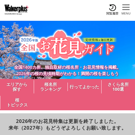
閲覧履歴
MENU
全国1400カ所、独自取材の桜名所・お花見情報を掲載。
2026年の桜の見頃時期がわかる！満開の桜を楽しもう
エリアから
桜名所
さくら名所
行ってよかった
探す
ランキング
100選
桜
トピックス
2026年のお花見特集は更新を終了しました。
来年（2027年）もどうぞよろしくお願い致します。