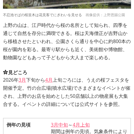
不忍池そばの桜並木は花見客でにぎわいを見せる
画像提供：上野恩賜公園
上野の山は、江戸時代から桜の名所として知られ、四季を
通じて自然を存分に満喫できる。桜は天海僧正が吉野山か
ら移植させたといわれ、公園さくら通りを中心に約800本の
桜が園内を彩る。最寄り駅からも近く、美術館や博物館、
動物園などもあって子どもから大人まで楽しめる。
見どころ
2026年
3月
下旬から
4月
上旬ごろには、うえの桜フェスタを
開催予定。竹の台広場(噴水広場)でさまざまなイベントが催
され、上野のお店を始めとした50店舗以上の物産展も大集
合する。イベントの詳細については公式サイトを参照。
例年の見頃
3月中旬
～
4月上旬
期間は例年の見頃。気象条件により