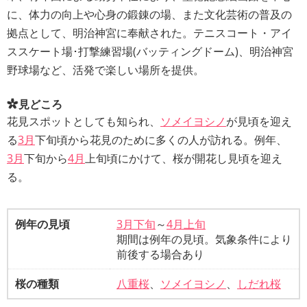
に、体力の向上や心身の鍛錬の場、また文化芸術の普及の
拠点として、明治神宮に奉献された。テニスコート・アイ
ススケート場･打撃練習場(バッティングドーム)、明治神宮
野球場など、活発で楽しい場所を提供。
見どころ
花見スポットとしても知られ、
ソメイヨシノ
が見頃を迎え
る
3月
下旬頃から花見のために多くの人が訪れる。例年、
3月
下旬から
4月
上旬頃にかけて、桜が開花し見頃を迎え
る。
例年の見頃
3月下旬
～
4月上旬
期間は例年の見頃。気象条件により
前後する場合あり
桜の種類
八重桜
、
ソメイヨシノ
、
しだれ桜