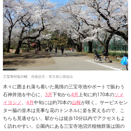
三宝寺付近の桜
画像提供：東京都公園協会
木々に囲まれ落ち着いた風情の三宝寺池やボートで賑わう
石神井池を中心に、
3月
下旬から
4月
上旬に約170本の
ソメ
イヨシノ
、
4月
中旬には約70本の
山桜
が咲く。サービスセン
ター脇の並木は見事な花のトンネルに姿を変えるので、こ
ちらも見逃せない。駅からは徒歩10分以内でアクセスもよ
く訪れやすい。公園内にある三宝寺池沼沢植物群落は国の