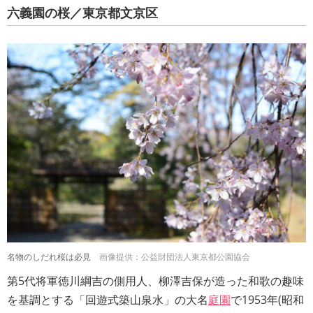
六義園の桜／東京都文京区
名物のしだれ桜は必見
画像提供：公益財団法人東京都公園協会
第5代将軍徳川綱吉の側用人、柳澤吉保が造った和歌の趣味
を基調とする「回遊式築山泉水」の大名
庭園
で1953年(昭和