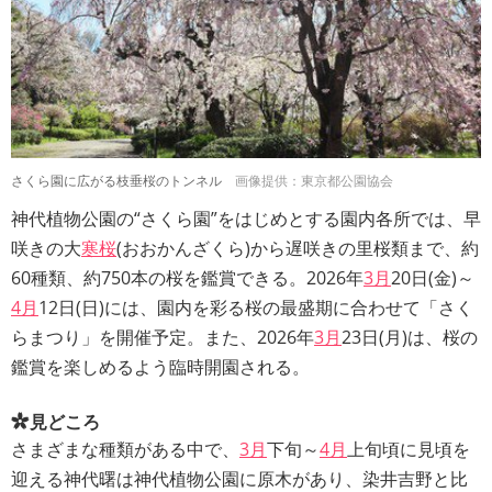
さくら園に広がる枝垂桜のトンネル
画像提供：東京都公園協会
神代植物公園の“さくら園”をはじめとする園内各所では、早
咲きの大
寒桜
(おおかんざくら)から遅咲きの里桜類まで、約
60種類、約750本の桜を鑑賞できる。2026年
3月
20日(金)～
4月
12日(日)には、園内を彩る桜の最盛期に合わせて「さく
らまつり」を開催予定。また、2026年
3月
23日(月)は、桜の
鑑賞を楽しめるよう臨時開園される。
見どころ
さまざまな種類がある中で、
3月
下旬～
4月
上旬頃に見頃を
迎える神代曙は神代植物公園に原木があり、染井吉野と比