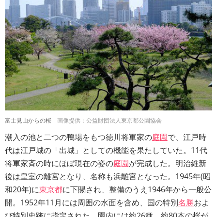
富士見山からの桜
画像提供：公益財団法人東京都公園協会
潮入の池と二つの鴨場をもつ徳川将軍家の
庭園
で、江戸時
代は江戸城の「出城」としての機能を果たしていた。11代
将軍家斉の時にほぼ現在の姿の
庭園
が完成した。明治維新
後は皇室の離宮となり、名称も浜離宮となった。1945年(昭
和20年)に
東京都
に下賜され、整備のうえ1946年から一般公
開。1952年11月には周囲の水面を含め、国の特別
名勝
およ
び特別史跡に指定された。園内には約26種、約80本の桜が