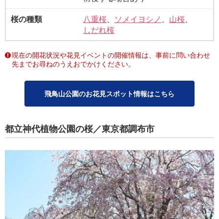
桜の種類
八重桜
、
ソメイヨシノ
、
山桜
、
しだれ桜
現在の開花状況や花見イベントの開催情報は、事前に問い合わせ
先までお尋ねのうえおでかけください。
飛鳥山公園のお花見スポット情報はこちら
都立神代植物公園の桜／東京都調布市