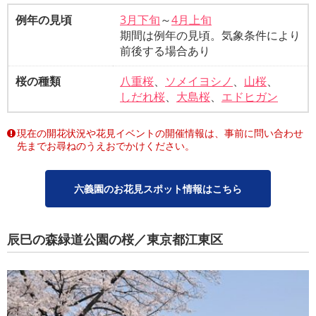
例年の見頃
3月下旬
～
4月上旬
期間は例年の見頃。気象条件により
前後する場合あり
桜の種類
八重桜
、
ソメイヨシノ
、
山桜
、
しだれ桜
、
大島桜
、
エドヒガン
現在の開花状況や花見イベントの開催情報は、事前に問い合わせ
先までお尋ねのうえおでかけください。
六義園のお花見スポット情報はこちら
辰巳の森緑道公園の桜／東京都江東区