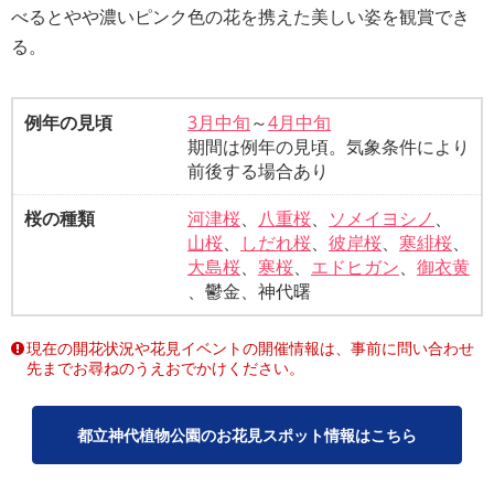
べるとやや濃いピンク色の花を携えた美しい姿を観賞でき
る。
例年の見頃
3月中旬
～
4月中旬
期間は例年の見頃。気象条件により
前後する場合あり
桜の種類
河津桜
、
八重桜
、
ソメイヨシノ
、
山桜
、
しだれ桜
、
彼岸桜
、
寒緋桜
、
大島桜
、
寒桜
、
エドヒガン
、
御衣黄
、鬱金、神代曙
現在の開花状況や花見イベントの開催情報は、事前に問い合わせ
先までお尋ねのうえおでかけください。
都立神代植物公園のお花見スポット情報はこちら