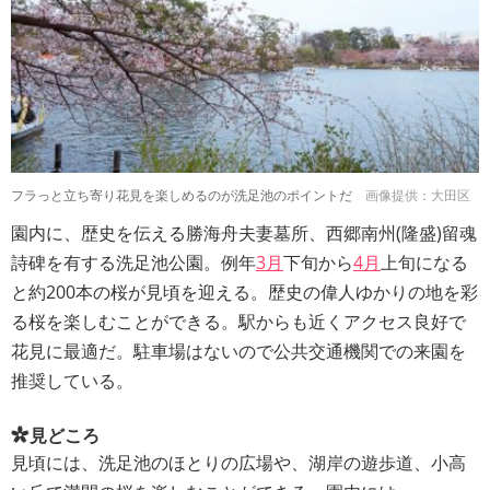
フラっと立ち寄り花見を楽しめるのが洗足池のポイントだ
画像提供：大田区
園内に、歴史を伝える勝海舟夫妻墓所、西郷南州(隆盛)留魂
詩碑を有する洗足池公園。例年
3月
下旬から
4月
上旬になる
と約200本の桜が見頃を迎える。歴史の偉人ゆかりの地を彩
る桜を楽しむことができる。駅からも近くアクセス良好で
花見に最適だ。駐車場はないので公共交通機関での来園を
推奨している。
見どころ
見頃には、洗足池のほとりの広場や、湖岸の遊歩道、小高