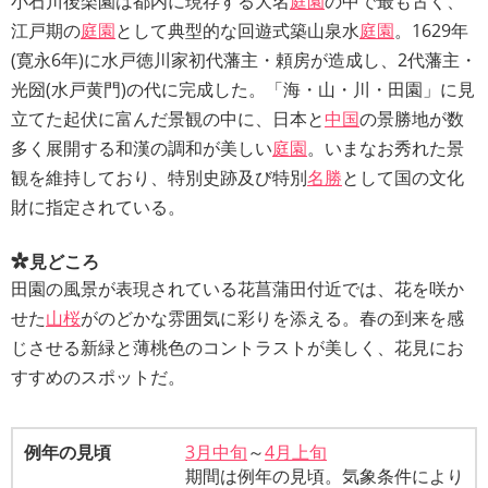
小石川後楽園は都内に現存する大名
庭園
の中で最も古く、
江戸期の
庭園
として典型的な回遊式築山泉水
庭園
。1629年
(寛永6年)に水戸徳川家初代藩主・頼房が造成し、2代藩主・
光圀(水戸黄門)の代に完成した。「海・山・川・田園」に見
立てた起伏に富んだ景観の中に、日本と
中国
の景勝地が数
多く展開する和漢の調和が美しい
庭園
。いまなお秀れた景
観を維持しており、特別史跡及び特別
名勝
として国の文化
財に指定されている。
見どころ
田園の風景が表現されている花菖蒲田付近では、花を咲か
せた
山桜
がのどかな雰囲気に彩りを添える。春の到来を感
じさせる新緑と薄桃色のコントラストが美しく、花見にお
すすめのスポットだ。
例年の見頃
3月中旬
～
4月上旬
期間は例年の見頃。気象条件により