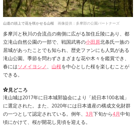
山道の頭上で花を咲かせる山桜
画像提供：多摩部の公園パートナーズ
多摩川と秋川の合流点の南側に広がる加住丘陵にあり、都
立滝山自然公園の一部で、戦国武将の
小田原
北条氏一族の
居城があったことでも知られ、歴史ファンにも人気がある
滝山公園。季節を問わずさまざまな花や木々を鑑賞でき、
春には
ソメイヨシノ
、
山桜
を中心とした桜を楽しむことが
できる。
見どころ
滝山城は2017年に日本城郭協会により「続日本100名城」
に選定された。また、2020年には日本遺産の構成文化財群
の一つとして認定されている。例年、
3月
下旬から
4月
中旬
頃にかけて、桜が開花し見頃を迎える。