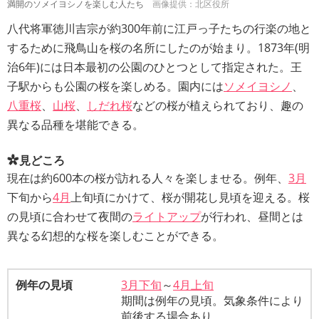
満開のソメイヨシノを楽しむ人たち
画像提供：北区役所
八代将軍徳川吉宗が約300年前に江戸っ子たちの行楽の地と
するために飛鳥山を桜の名所にしたのが始まり。1873年(明
治6年)には日本最初の公園のひとつとして指定された。王
子駅からも公園の桜を楽しめる。園内には
ソメイヨシノ
、
八重桜
、
山桜
、
しだれ桜
などの桜が植えられており、趣の
異なる品種を堪能できる。
見どころ
現在は約600本の桜が訪れる人々を楽しませる。例年、
3月
下旬から
4月
上旬頃にかけて、桜が開花し見頃を迎える。桜
の見頃に合わせて夜間の
ライトアップ
が行われ、昼間とは
異なる幻想的な桜を楽しむことができる。
例年の見頃
3月下旬
～
4月上旬
期間は例年の見頃。気象条件により
前後する場合あり