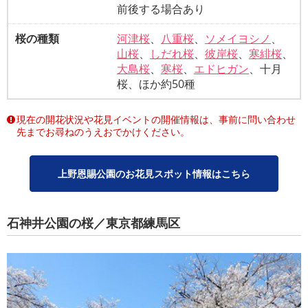
前後する場合あり
桜の種類
河津桜
、
八重桜
、
ソメイヨシノ
、
山桜
、
しだれ桜
、
彼岸桜
、
寒緋桜
、
大島桜
、
寒桜
、
エドヒガン
、十月
桜、ほか約50種
現在の開花状況や花見イベントの開催情報は、事前に問い合わせ
先までお尋ねのうえおでかけください。
上野恩賜公園のお花見スポット情報はこちら
石神井公園の桜／東京都練馬区