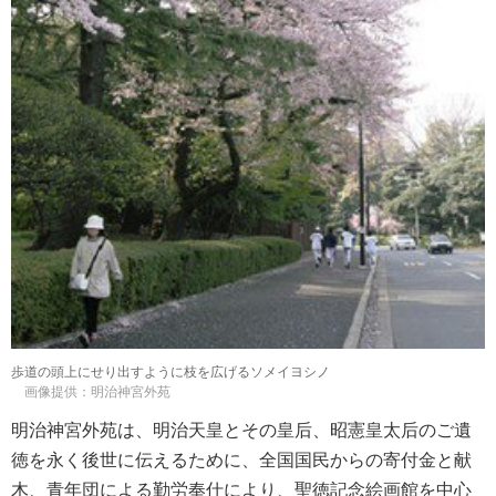
歩道の頭上にせり出すように枝を広げるソメイヨシノ
画像提供：明治神宮外苑
明治神宮外苑は、明治天皇とその皇后、昭憲皇太后のご遺
徳を永く後世に伝えるために、全国国民からの寄付金と献
木、青年団による勤労奉仕により、聖徳記念絵画館を中心