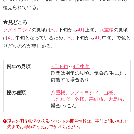
植えられている。
見どころ
ソメイヨシノ
の見頃は
3月
下旬から
4月
上旬、
八重桜
の見頃
は
4月
中旬となっているため、
3月
下旬から
4月
中旬まで色と
りどりの桜が楽しめる。
例年の見頃
3月下旬
～
4月中旬
期間は例年の見頃。気象条件により
前後する場合あり
桜の種類
八重桜
、
ソメイヨシノ
、
山桜
、
しだれ桜
、
冬桜
、
寒緋桜
、
大島桜
、
鬱金(うこん)
現在の開花状況や花見イベントの開催情報は、事前に問い合わせ
先までお尋ねのうえおでかけください。