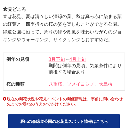
見どころ
春は花見、夏は清々しい深緑の葉、秋は真っ赤に染まる葉
の紅葉と、四季折々の桜の姿を楽しむことができる公園。
緑道公園に沿って、周りの緑や潮風を味わいながらのジョ
ギングやウォーキング、サイクリングもおすすめだ。
例年の見頃
3月下旬
～
4月上旬
期間は例年の見頃。気象条件により
前後する場合あり
桜の種類
八重桜
、
ソメイヨシノ
、
大島桜
現在の開花状況や花見イベントの開催情報は、事前に問い合わせ
先までお尋ねのうえおでかけください。
辰巳の森緑道公園のお花見スポット情報はこちら