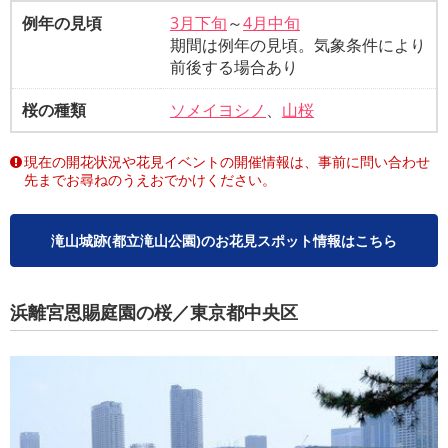
例年の見頃
3月下旬
～
4月中旬
期間は例年の見頃。気象条件により
前後する場合あり
桜の種類
ソメイヨシノ
、
山桜
現在の開花状況や花見イベントの開催情報は、事前に問い合わせ
先までお尋ねのうえおでかけください。
滝山城跡(都立滝山公園)のお花見スポット情報はこちら
浜離宮恩賜庭園の桜／東京都中央区