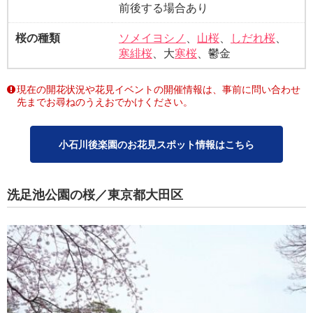
前後する場合あり
桜の種類
ソメイヨシノ
、
山桜
、
しだれ桜
、
寒緋桜
、大
寒桜
、鬱金
現在の開花状況や花見イベントの開催情報は、事前に問い合わせ
先までお尋ねのうえおでかけください。
小石川後楽園のお花見スポット情報はこちら
洗足池公園の桜／東京都大田区