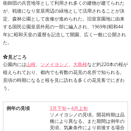
衛師団の兵営地等として利用され多くの建物が建てられた
が、戦後になり皇居周辺の緑地として活用されることが決
定、森林公園として改修が進められた。旧皇室園地に由来
する国民公園皇居外苑の一部に編入され、1969年(昭和44
年)に昭和天皇の還暦を記念して開園、広く一般に公開され
た。
見どころ
公園内には
山桜
、
ソメイヨシノ
、
大島桜
など約220本の桜が
植えられており、都内でも有数の花見の名所で知られる。
見頃の時期になると桜を見に訪れる多くの花見客でにぎわ
う。
例年の見頃
3月下旬
～
4月上旬
ソメイヨシノの見頃。開花時期は品
種により異なる。また期間は例年の
見頃。気象条件により前後する場合