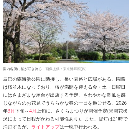
園内各所に桜が咲き誇る
画像提供：東京港埠頭(株)
辰巳の森海浜公園に隣接し、長い園路と広場がある。園路
は桜並木になっており、桜が満開を迎える金・土・日曜日
にはさまざまな屋台が出店する予定。さわやかな潮風を感
じながらのお花見でうららかな春の一日を過ごせる。2026
年
3月
下旬～
4月
上旬に、さくらまつりが開催予定(※開花状
況によって日程がかわる可能性あり)。また、提灯は21時で
消灯するが、
ライトアップ
は一晩中行われる。