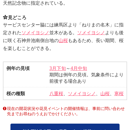
天然記念物に指定されている。
見どころ
サービスセンター脇には練馬区より「ねりまの名木」に指
定された
ソメイヨシノ
並木がある。
ソメイヨシノ
よりも後
に咲く石神井池南側台地の
山桜
もあるため、長い期間、桜
を楽しむことができる。
例年の見頃
3月下旬
～
4月中旬
期間は例年の見頃。気象条件により
前後する場合あり
桜の種類
八重桜
、
ソメイヨシノ
、
山桜
、
寒桜
現在の開花状況や花見イベントの開催情報は、事前に問い合わせ
先までお尋ねのうえおでかけください。