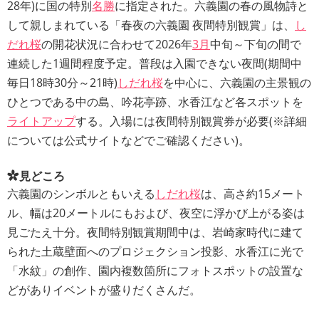
28年)に国の特別
名勝
に指定された。六義園の春の風物詩と
して親しまれている「春夜の六義園 夜間特別観賞」は、
し
だれ桜
の開花状況に合わせて2026年
3月
中旬～下旬の間で
連続した1週間程度予定。普段は入園できない夜間(期間中
毎日18時30分～21時)
しだれ桜
を中心に、六義園の主景観の
ひとつである中の島、吟花亭跡、水香江など各スポットを
ライトアップ
する。入場には夜間特別観賞券が必要(※詳細
については公式サイトなどでご確認ください)。
見どころ
六義園のシンボルともいえる
しだれ桜
は、高さ約15メート
ル、幅は20メートルにもおよび、夜空に浮かび上がる姿は
見ごたえ十分。夜間特別観賞期間中は、岩崎家時代に建て
られた土蔵壁面へのプロジェクション投影、水香江に光で
「水紋」の創作、園内複数箇所にフォトスポットの設置な
どがありイベントが盛りだくさんだ。