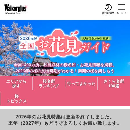
閲覧履歴
MENU
全国1400カ所、独自取材の桜名所・お花見情報を掲載。
2026年の桜の見頃時期がわかる！満開の桜を楽しもう
エリアから
桜名所
さくら名所
行ってよかった
探す
ランキング
100選
桜
トピックス
2026年のお花見特集は更新を終了しました。
来年（2027年）もどうぞよろしくお願い致します。