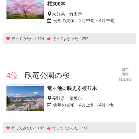
桜300本
大分県・竹田市
例年の見頃：
3月中旬～4月中旬
行ってみたい：
324
行ってよかった：
252
4位
臥竜公園の桜
竜ヶ池に映える桜並木
長野県・須坂市
例年の見頃：
4月上旬～4月中旬
行ってみたい：
187
行ってよかった：
190