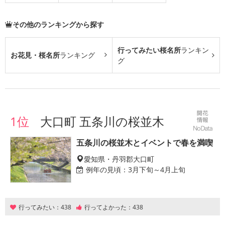
その他のランキングから探す
行ってみたい桜名所
ランキン
お花見・桜名所
ランキング
グ
1位
大口町 五条川の桜並木
五条川の桜並木とイベントで春を満喫
愛知県・丹羽郡大口町
例年の見頃：
3月下旬～4月上旬
行ってみたい：
438
行ってよかった：
438