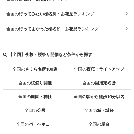
全国の
行ってみたい桜名所・お花見
ランキング
全国の
行ってよかった桜名所・お花見
ランキング
【全国】夜桜・桜祭り開催など条件から探す
全国の
さくら名所100選
全国の
夜桜・ライトアップ
全国の
桜祭り開催
全国の
国指定名勝
全国の
庭園・神社
全国の
駅から徒歩10分以内
全国の
公園
全国の
城・城跡
全国の
バーベキュー
全国の
屋台