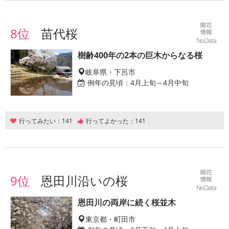
8位
苗代桜
樹齢400年の2本の巨木からなる桜
岐阜県・下呂市
例年の見頃：
4月上旬～4月中旬
行ってみたい：
141
行ってよかった：
141
9位
恩田川沿いの桜
恩田川の両岸に続く桜並木
東京都・町田市