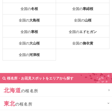
全国の
冬桜
全国の
寒緋桜
全国の
大島桜
全国の
山桜
全国の
寒桜
全国の
エドヒガン
全国の
大山桜
全国の
御衣黄
全国の
河津桜
桜名所・お花見スポットをエリアから探す
北海道
の桜名所
東北
の桜名所