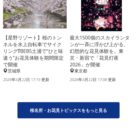
【星野リゾート】桜のトン
最大1500個のスカイランタ
ネルを水上自転車でサイク
ンが一斉に浮かび上がる、
リング⁉BEB5土浦で“ひと味
幻想的な花見体験を。東
違う”お花見体験を期間限定
京・新宿で「花見灯夜
で開催
2026」が開催
茨城県
東京都
2026年4月22日 17:19 更新
2026年4月22日 17:08 更新
桜名所・お花見トピックスをもっと見る