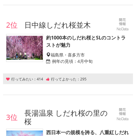
2位
日中線しだれ桜並木
約1000本のしだれ桜とSLのコントラ
ストが魅力
福島県・喜多方市
例年の見頃：
4月中旬
行ってみたい：
414
行ってよかった：
295
長湯温泉 しだれ桜の里の
3位
桜
西日本一の規模を誇る、八重紅しだれ