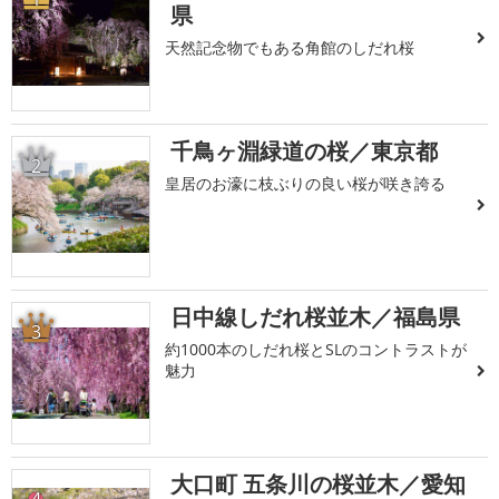
県
天然記念物でもある角館のしだれ桜
千鳥ヶ淵緑道の桜／東京都
2
皇居のお濠に枝ぶりの良い桜が咲き誇る
日中線しだれ桜並木／福島県
3
約1000本のしだれ桜とSLのコントラストが
魅力
大口町 五条川の桜並木／愛知
4