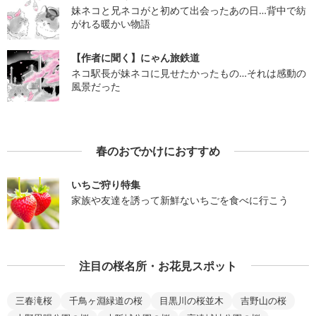
妹ネコと兄ネコがと初めて出会ったあの日…背中で紡
がれる暖かい物語
【作者に聞く】にゃん旅鉄道
ネコ駅長が妹ネコに見せたかったもの…それは感動の
風景だった
春のおでかけにおすすめ
いちご狩り特集
家族や友達を誘って新鮮ないちごを食べに行こう
注目の桜名所・お花見スポット
三春滝桜
千鳥ヶ淵緑道の桜
目黒川の桜並木
吉野山の桜