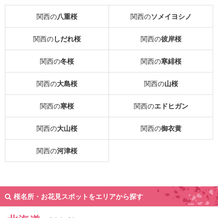
関西の
八重桜
関西の
ソメイヨシノ
関西の
しだれ桜
関西の
彼岸桜
関西の
冬桜
関西の
寒緋桜
関西の
大島桜
関西の
山桜
関西の
寒桜
関西の
エドヒガン
関西の
大山桜
関西の
御衣黄
関西の
河津桜
桜名所・お花見スポットをエリアから探す