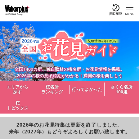
閲覧履歴
MENU
全国1400カ所、独自取材の桜名所・お花見情報を掲載。
2026年の桜の見頃時期がわかる！満開の桜を楽しもう
エリアから
桜名所
さくら名所
行ってよかった
探す
ランキング
100選
桜
トピックス
2026年のお花見特集は更新を終了しました。
来年（2027年）もどうぞよろしくお願い致します。