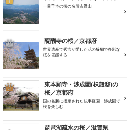
1
一目千本の桜の名所吉野山
醍醐寺の桜／京都府
2
世界遺産で秀吉が愛した花の醍醐で多彩な
桜を堪能する
東本願寺・渉成園(枳殻邸)の
3
桜／京都府
国の名勝に指定された仏事庭園・渉成園で
桜を楽しむ
琵琶湖疏水の桜／滋賀県