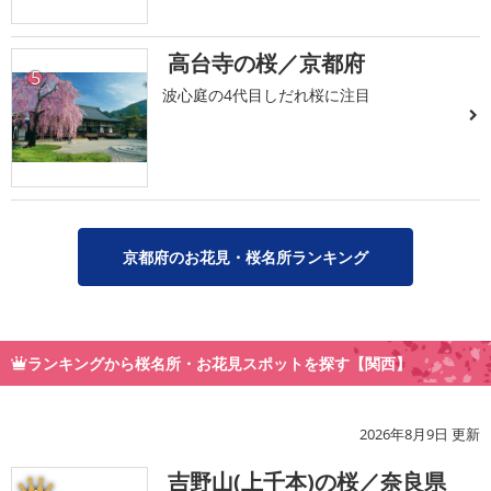
高台寺の桜／京都府
5
波心庭の4代目しだれ桜に注目
京都府のお花見・桜名所ランキング
ランキングから桜名所・お花見スポットを探す【関西】
2026年8月9日 更新
吉野山(上千本)の桜／奈良県