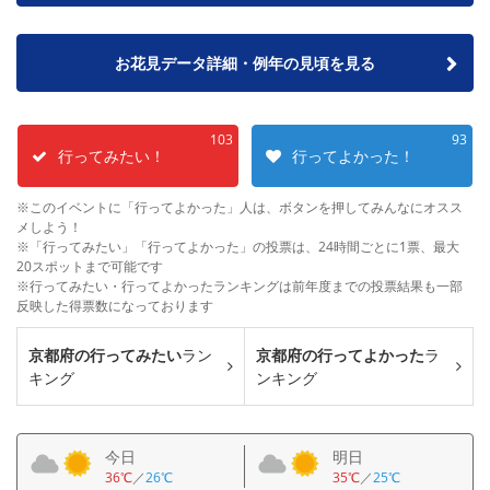
お花見データ詳細・例年の見頃を見る
103
93
行ってみたい！
行ってよかった！
※このイベントに「行ってよかった」人は、ボタンを押してみんなにオスス
メしよう！
※「行ってみたい」「行ってよかった」の投票は、24時間ごとに1票、最大
20スポットまで可能です
※行ってみたい・行ってよかったランキングは前年度までの投票結果も一部
反映した得票数になっております
京都府の行ってみたい
ラン
京都府の行ってよかった
ラ
キング
ンキング
今日
明日
36℃
／
26℃
35℃
／
25℃