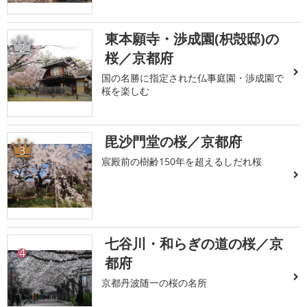
東本願寺・渉成園(枳殻邸)の
2
桜／京都府
国の名勝に指定された仏事庭園・渉成園で
桜を楽しむ
毘沙門堂の桜／京都府
3
宸殿前の樹齢150年を超えるしだれ桜
七谷川・和らぎの道の桜／京
4
都府
京都丹波随一の桜の名所