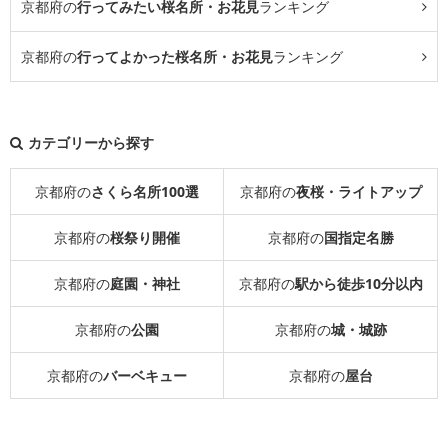
京都府の
行ってみたい桜名所・お花見
ランキング
京都府の
行ってよかった桜名所・お花見
ランキング
カテゴリーから探す
京都府の
さくら名所100選
京都府の
夜桜・ライトアップ
京都府の
桜祭り開催
京都府の
国指定名勝
京都府の
庭園・神社
京都府の
駅から徒歩10分以内
京都府の
公園
京都府の
城・城跡
京都府の
バーベキュー
京都府の
屋台