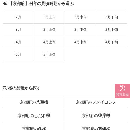
【京都府】例年の見頃時期から選ぶ
2月
2月上旬
2月中旬
2月下旬
3月
3月上旬
3月中旬
3月下旬
4月
4月上旬
4月中旬
4月下旬
5月
5月上旬
桜の品種から探す
閲覧履歴
京都府の
八重桜
京都府の
ソメイヨシノ
京都府の
しだれ桜
京都府の
彼岸桜
京都府の
冬桜
京都府の
寒緋桜