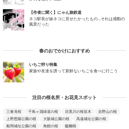
【作者に聞く】にゃん旅鉄道
ネコ駅長が妹ネコに見せたかったもの…それは感動の
風景だった
春のおでかけにおすすめ
いちご狩り特集
家族や友達を誘って新鮮ないちごを食べに行こう
注目の桜名所・お花見スポット
三春滝桜
千鳥ヶ淵緑道の桜
目黒川の桜並木
吉野山の桜
上野恩賜公園の桜
大阪城公園の桜
高遠城址公園の桜
船岡城址公園の桜
角館の桜
醍醐桜