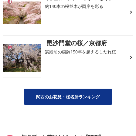
4
約140本の桜並木が両岸を彩る
毘沙門堂の桜／京都府
5
宸殿前の樹齢150年を超えるしだれ桜
関西のお花見・桜名所ランキング