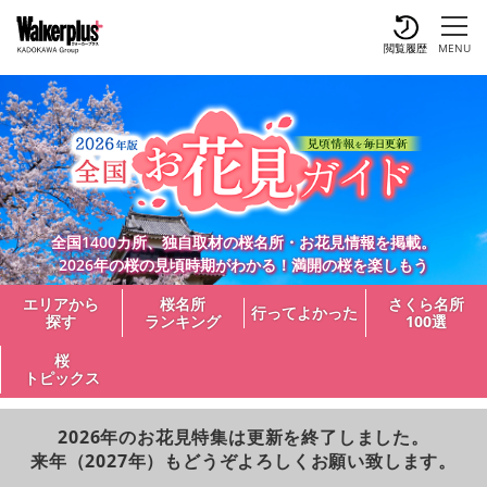
閲覧履歴
MENU
全国1400カ所、独自取材の桜名所・お花見情報を掲載。
2026年の桜の見頃時期がわかる！満開の桜を楽しもう
エリアから
桜名所
さくら名所
行ってよかった
探す
ランキング
100選
桜
トピックス
2026年のお花見特集は更新を終了しました。
来年（2027年）もどうぞよろしくお願い致します。