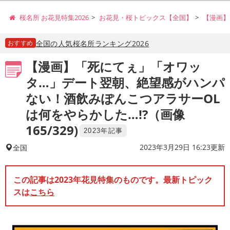
桜名所 お花見特集2026
お花見・桜トピックス【全国】
【漫画】
おすすめ
全国の人気桜名所ランキング2026
【漫画】「死にてぇ」「オワッ
タ…」デート翌朝、絶望感がハンパ
ない！酒飲みぽんこつアラサーOL
は何をやらかした…!?（画像
165/329)
2023年記事
2023年3月29日 16:23更新
全国
この記事は2023年花見特集のものです。最新トピック
スは
こちら