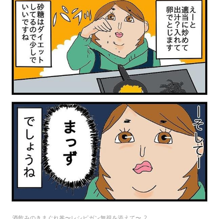
酒飲みのきまぐれ丼〜レシピガン無視を添えて〜_2