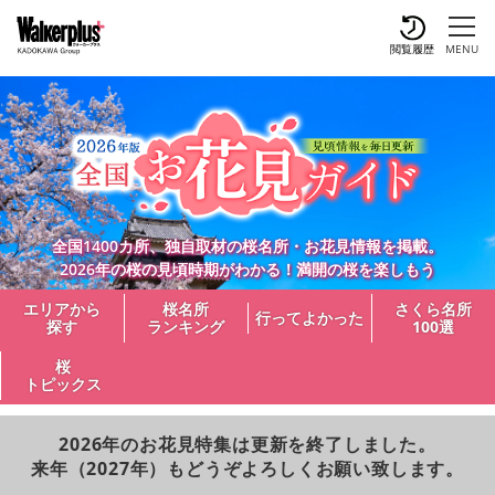
閲覧履歴
MENU
全国1400カ所、独自取材の桜名所・お花見情報を掲載。
2026年の桜の見頃時期がわかる！満開の桜を楽しもう
エリアから
桜名所
さくら名所
行ってよかった
探す
ランキング
100選
桜
トピックス
2026年のお花見特集は更新を終了しました。
来年（2027年）もどうぞよろしくお願い致します。