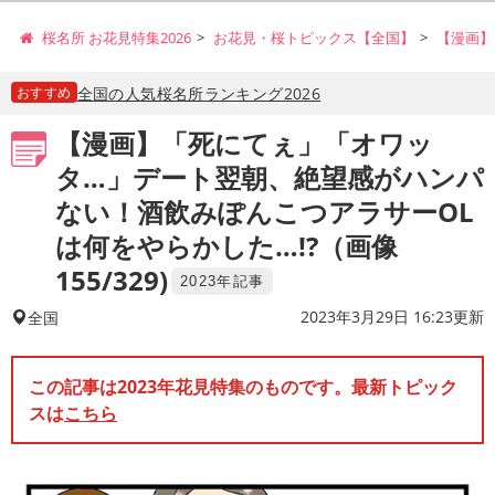
桜名所 お花見特集2026
お花見・桜トピックス【全国】
【漫画】
おすすめ
全国の人気桜名所ランキング2026
【漫画】「死にてぇ」「オワッ
タ…」デート翌朝、絶望感がハンパ
ない！酒飲みぽんこつアラサーOL
は何をやらかした…!?（画像
155/329)
2023年記事
2023年3月29日 16:23更新
全国
この記事は2023年花見特集のものです。最新トピック
スは
こちら