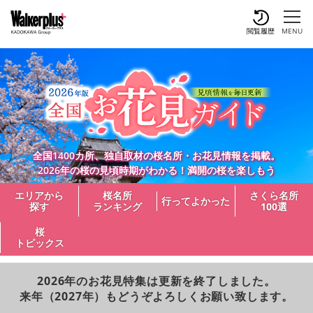
閲覧履歴
MENU
全国1400カ所、独自取材の桜名所・お花見情報を掲載。
2026年の桜の見頃時期がわかる！満開の桜を楽しもう
エリアから
桜名所
さくら名所
行ってよかった
探す
ランキング
100選
桜
トピックス
2026年のお花見特集は更新を終了しました。
来年（2027年）もどうぞよろしくお願い致します。