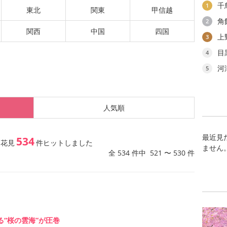
千
1
東北
関東
甲信越
角
2
関西
中国
四国
上
3
目
4
河
5
人気順
最近見
534
お花見
件ヒットしました
ません
全 534 件中 521 〜 530 件
る“桜の雲海”が圧巻