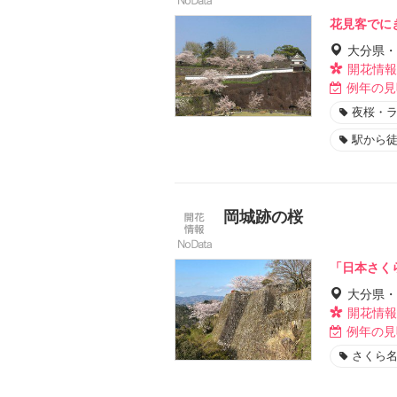
花見客でに
大分県・
開花情報
例年の見
夜桜・
駅から徒
岡城跡の桜
「日本さく
大分県・
開花情報
例年の見
さくら名