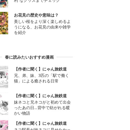
利”なグッズまでチェック
お花見の歴史や意味は？
美しい桜をより深く楽しめるよ
うになる、お花見の由来や雑学
を紹介
春に読みたいおすすめ漫画
【作者に聞く】にゃん旅鉄道
兄、弟、妹、3匹の「駅で働く
猫」による癒される日常
【作者に聞く】にゃん旅鉄道
妹ネコと兄ネコがと初めて出会
ったあの日…背中で紡がれる暖
かい物語
【作者に聞く】にゃん旅鉄道
ネコ駅長が妹ネコに見せたかっ