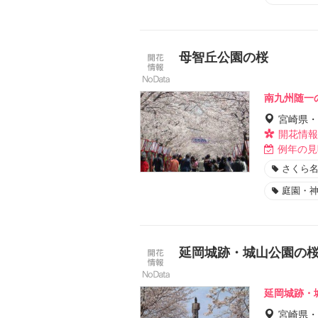
母智丘公園の桜
南九州随一
宮崎県・
開花情報
例年の見
さくら名
庭園・
延岡城跡・城山公園の
延岡城跡・
宮崎県・