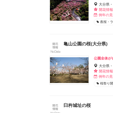
大分県・
開花情報
例年の見
夜桜・
亀山公園の桜(大分県)
公園全体が
大分県・
開花情報
例年の見
桜祭り
臼杵城址の桜