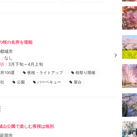
の桜の名所を堪能
都城市
：
なし
頃：
3月下旬～4月上旬
所100選
夜桜・ライトアップ
桜祭り開催
神社
公園
バーベキュー
屋台
桜
城山公園で楽しむ夜桜は格別
延岡市