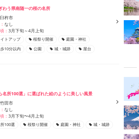
ぎわう県南随一の桜の名所
臼杵市
：
なし
頃：
3月下旬～4月上旬
ライトアップ
桜祭り開催
庭園・神社
歩10分以内
公園
城・城跡
屋台
ら名所100選」に選ばれた絵のように美しい風景
竹田市
：
なし
頃：
3月下旬〜4月上旬
所100選
桜祭り開催
庭園・神社
城・城跡