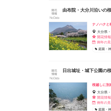
由布院・大分川沿いの
ナノハナと
大分県・
開花情報
例年の見
庭園・
日出城址・城下公園の
桜越しに別
大分県・
開花情報
例年の見
庭園・