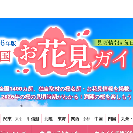
全国1400カ所、独自取材の桜名所・お花見情報を掲載
2026年の桜の見頃時期がわかる！満開の桜を楽しもう
関東
甲信越
北陸
東海
関西
中国
四国
九州
東京
京都