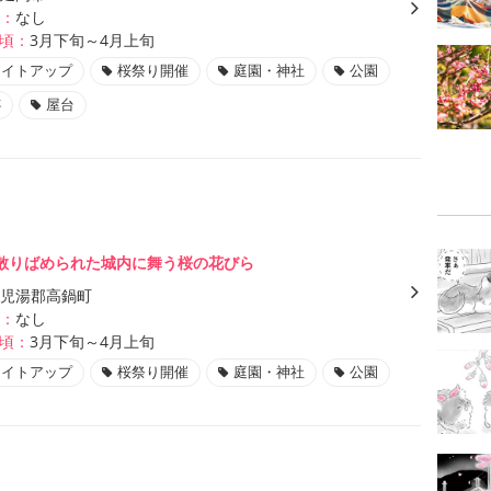
：
なし
頃：
3月下旬～4月上旬
ライトアップ
桜祭り開催
庭園・神社
公園
跡
屋台
散りばめられた城内に舞う桜の花びら
児湯郡高鍋町
：
なし
頃：
3月下旬～4月上旬
ライトアップ
桜祭り開催
庭園・神社
公園