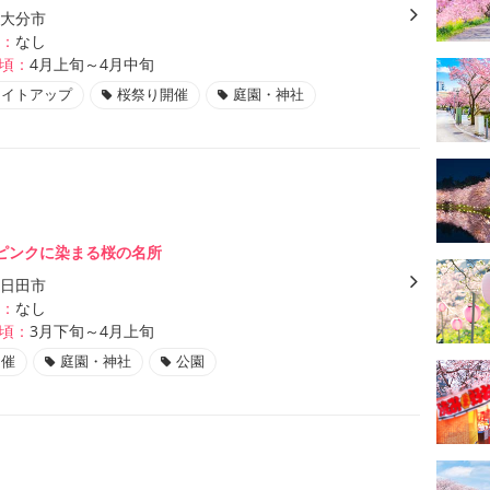
大分市
：
なし
頃：
4月上旬～4月中旬
ライトアップ
桜祭り開催
庭園・神社
ピンクに染まる桜の名所
日田市
：
なし
頃：
3月下旬～4月上旬
開催
庭園・神社
公園