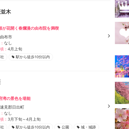
桜並木
桜が花開く春爛漫の由布院を満喫
由布市
：
なし
頃：
4月上旬
神社
駅から徒歩10分以内
桜
府湾の景色を堪能
速見郡日出町
：
なし
頃：
3月下旬～4月上旬
神社
駅から徒歩10分以内
公園
城・城跡