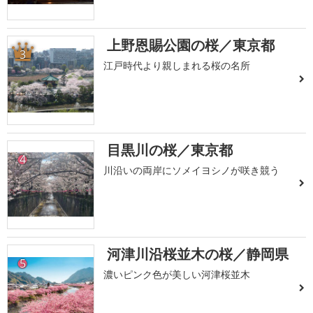
上野恩賜公園の桜／東京都
3
江戸時代より親しまれる桜の名所
目黒川の桜／東京都
4
川沿いの両岸にソメイヨシノが咲き競う
河津川沿桜並木の桜／静岡県
5
濃いピンク色が美しい河津桜並木