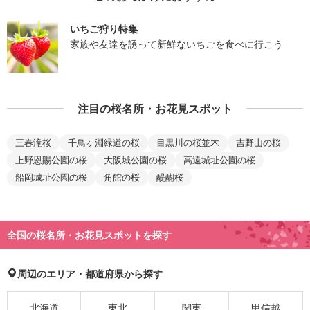
いちご狩り特集
家族や友達を誘って新鮮ないちごを食べに行こう
注目の桜名所・お花見スポット
三春滝桜
千鳥ヶ淵緑道の桜
目黒川の桜並木
吉野山の桜
上野恩賜公園の桜
大阪城公園の桜
高遠城址公園の桜
船岡城址公園の桜
角館の桜
醍醐桜
全国の桜名所・お花見スポットを探す
周辺のエリア・都道府県から探す
北海道
東北
関東
甲信越