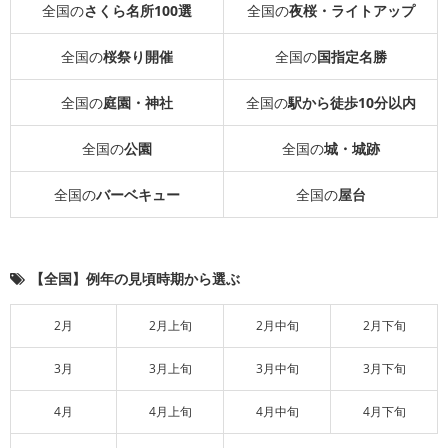
全国の
さくら名所100選
全国の
夜桜・ライトアップ
全国の
桜祭り開催
全国の
国指定名勝
全国の
庭園・神社
全国の
駅から徒歩10分以内
全国の
公園
全国の
城・城跡
全国の
バーベキュー
全国の
屋台
【全国】例年の見頃時期から選ぶ
2月
2月上旬
2月中旬
2月下旬
3月
3月上旬
3月中旬
3月下旬
4月
4月上旬
4月中旬
4月下旬