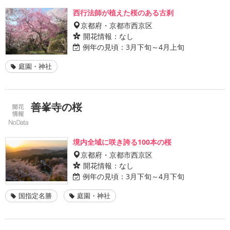
西行法師が植えた桜のある古刹
京都府・京都市西京区
開花情報：
なし
例年の見頃：
3月下旬～4月上旬
庭園・神社
善峯寺の桜
境内全域に咲き誇る100本の桜
京都府・京都市西京区
開花情報：
なし
例年の見頃：
3月下旬～4月下旬
国指定名勝
庭園・神社