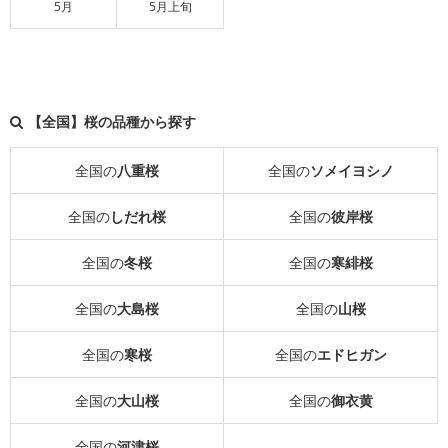
5月
5月上旬
【全国】桜の品種から探す
全国の
八重桜
全国の
ソメイヨシノ
全国の
しだれ桜
全国の
彼岸桜
全国の
冬桜
全国の
寒緋桜
全国の
大島桜
全国の
山桜
全国の
寒桜
全国の
エドヒガン
全国の
大山桜
全国の
御衣黄
全国の
河津桜