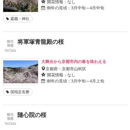
開花情報：
なし
例年の見頃：
3月中旬～4月中旬
庭園・神社
将軍塚青龍殿の桜
大舞台から京都市内の春を味わえる
京都府・京都市山科区
開花情報：
なし
例年の見頃：
3月中旬～4月上旬
国指定名勝
隨心院の桜