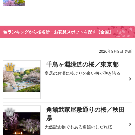
ランキングから桜名所・お花見スポットを探す【全国】
2026年8月8日 更新
千鳥ヶ淵緑道の桜／東京都
1
皇居のお濠に枝ぶりの良い桜が咲き誇る
角館武家屋敷通りの桜／秋田
2
県
天然記念物でもある角館のしだれ桜