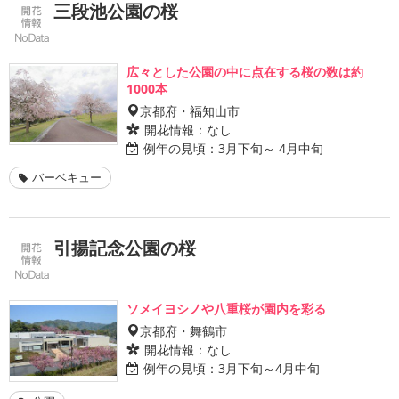
三段池公園の桜
広々とした公園の中に点在する桜の数は約
1000本
京都府・福知山市
開花情報：
なし
例年の見頃：
3月下旬～ 4月中旬
バーベキュー
引揚記念公園の桜
ソメイヨシノや八重桜が園内を彩る
京都府・舞鶴市
開花情報：
なし
例年の見頃：
3月下旬～4月中旬