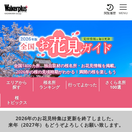
閲覧履歴
MENU
全国1400カ所、独自取材の桜名所・お花見情報を掲載。
2026年の桜の見頃時期がわかる！満開の桜を楽しもう
エリアから
桜名所
さくら名所
行ってよかった
探す
ランキング
100選
桜
トピックス
2026年のお花見特集は更新を終了しました。
来年（2027年）もどうぞよろしくお願い致します。