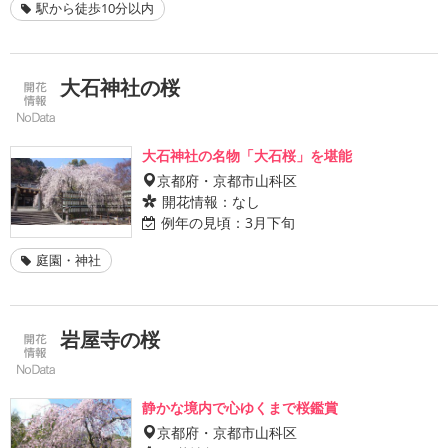
駅から徒歩10分以内
大石神社の桜
大石神社の名物「大石桜」を堪能
京都府・京都市山科区
開花情報：
なし
例年の見頃：
3月下旬
庭園・神社
岩屋寺の桜
静かな境内で心ゆくまで桜鑑賞
京都府・京都市山科区