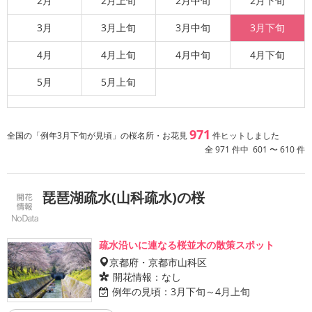
2月
2月上旬
2月中旬
2月下旬
3月
3月上旬
3月中旬
3月下旬
4月
4月上旬
4月中旬
4月下旬
5月
5月上旬
971
全国の「例年3月下旬が見頃」の桜名所・お花見
件ヒットしました
全 971 件中 601 〜 610 件
琵琶湖疏水(山科疏水)の桜
疏水沿いに連なる桜並木の散策スポット
京都府・京都市山科区
開花情報：
なし
例年の見頃：
3月下旬～4月上旬