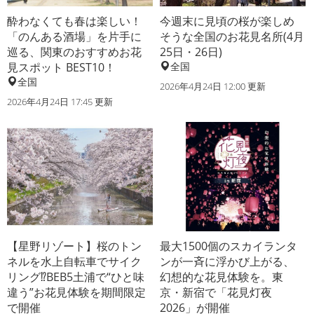
酔わなくても春は楽しい！
今週末に見頃の桜が楽しめ
「のんある酒場」を片手に
そうな全国のお花見名所(4月
巡る、関東のおすすめお花
25日・26日)
見スポット BEST10！
全国
全国
2026年4月24日 12:00 更新
2026年4月24日 17:45 更新
【星野リゾート】桜のトン
最大1500個のスカイランタ
ネルを水上自転車でサイク
ンが一斉に浮かび上がる、
リング⁉BEB5土浦で“ひと味
幻想的な花見体験を。東
違う”お花見体験を期間限定
京・新宿で「花見灯夜
で開催
2026」が開催