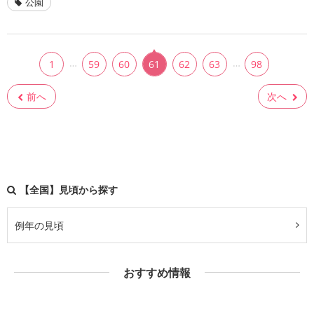
公園
…
…
1
59
60
61
62
63
98
前へ
次へ
【全国】見頃から探す
例年の見頃
おすすめ情報