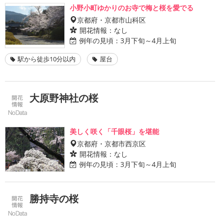
小野小町ゆかりのお寺で梅と桜を愛でる
京都府・京都市山科区
開花情報：
なし
例年の見頃：
3月下旬～4月上旬
駅から徒歩10分以内
屋台
大原野神社の桜
美しく咲く「千眼桜」を堪能
京都府・京都市西京区
開花情報：
なし
例年の見頃：
3月下旬～4月上旬
勝持寺の桜