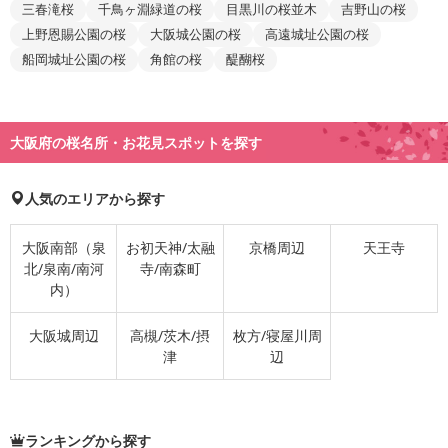
三春滝桜
千鳥ヶ淵緑道の桜
目黒川の桜並木
吉野山の桜
上野恩賜公園の桜
大阪城公園の桜
高遠城址公園の桜
船岡城址公園の桜
角館の桜
醍醐桜
大阪府の桜名所・お花見スポットを探す
人気のエリアから探す
大阪南部（泉
お初天神/太融
京橋周辺
天王寺
北/泉南/南河
寺/南森町
内）
大阪城周辺
高槻/茨木/摂
枚方/寝屋川周
津
辺
ランキングから探す