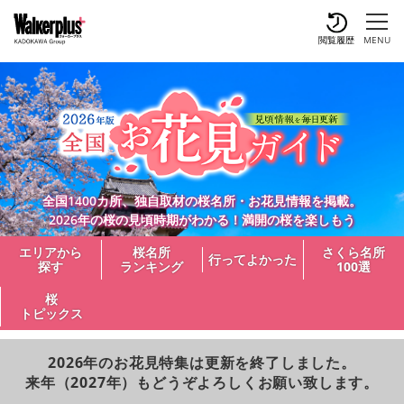
閲覧履歴
MENU
全国1400カ所、独自取材の桜名所・お花見情報を掲載。
2026年の桜の見頃時期がわかる！満開の桜を楽しもう
エリアから
桜名所
さくら名所
行ってよかった
探す
ランキング
100選
桜
トピックス
2026年のお花見特集は更新を終了しました。
来年（2027年）もどうぞよろしくお願い致します。