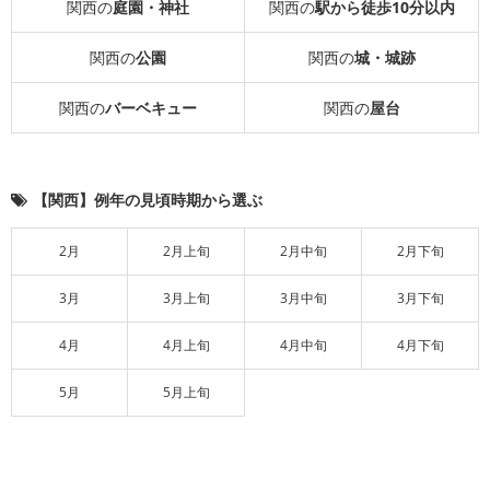
関西の
庭園・神社
関西の
駅から徒歩10分以内
関西の
公園
関西の
城・城跡
関西の
バーベキュー
関西の
屋台
【関西】例年の見頃時期から選ぶ
2月
2月上旬
2月中旬
2月下旬
3月
3月上旬
3月中旬
3月下旬
4月
4月上旬
4月中旬
4月下旬
5月
5月上旬