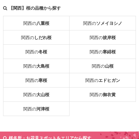
【関西】桜の品種から探す
関西の
八重桜
関西の
ソメイヨシノ
関西の
しだれ桜
関西の
彼岸桜
関西の
冬桜
関西の
寒緋桜
関西の
大島桜
関西の
山桜
関西の
寒桜
関西の
エドヒガン
関西の
大山桜
関西の
御衣黄
関西の
河津桜
桜名所・お花見スポットをエリアから探す