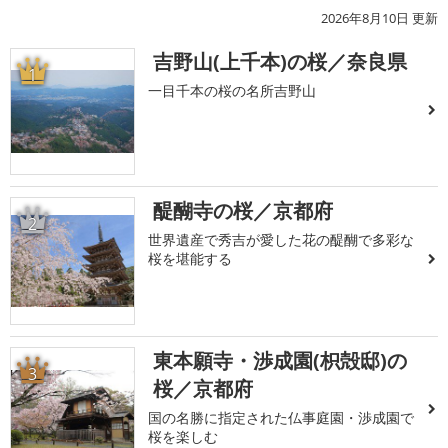
2026年8月10日 更新
吉野山(上千本)の桜／奈良県
1
一目千本の桜の名所吉野山
醍醐寺の桜／京都府
2
世界遺産で秀吉が愛した花の醍醐で多彩な
桜を堪能する
東本願寺・渉成園(枳殻邸)の
3
桜／京都府
国の名勝に指定された仏事庭園・渉成園で
桜を楽しむ