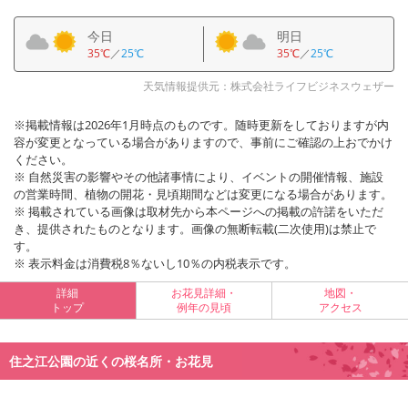
今日
明日
35℃
／
25℃
35℃
／
25℃
天気情報提供元：株式会社ライフビジネスウェザー
※掲載情報は2026年1月時点のものです。随時更新をしておりますが内
容が変更となっている場合がありますので、事前にご確認の上おでかけ
ください。
※ 自然災害の影響やその他諸事情により、イベントの開催情報、施設
の営業時間、植物の開花・見頃期間などは変更になる場合があります。
※ 掲載されている画像は取材先から本ページへの掲載の許諾をいただ
き、提供されたものとなります。画像の無断転載(二次使用)は禁止で
す。
※ 表示料金は消費税8％ないし10％の内税表示です。
詳細
お花見詳細・
地図・
トップ
例年の見頃
アクセス
住之江公園の近くの桜名所・お花見