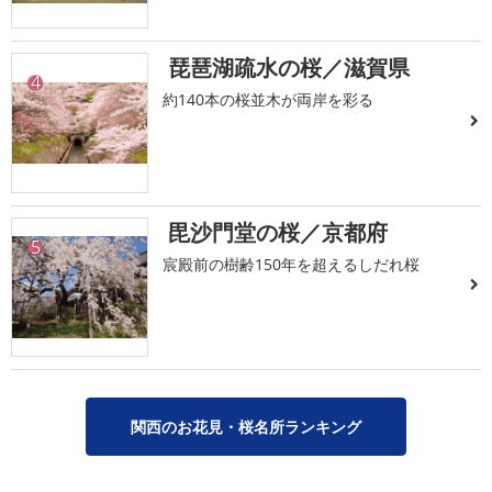
琵琶湖疏水の桜／滋賀県
4
約140本の桜並木が両岸を彩る
毘沙門堂の桜／京都府
5
宸殿前の樹齢150年を超えるしだれ桜
関西のお花見・桜名所ランキング