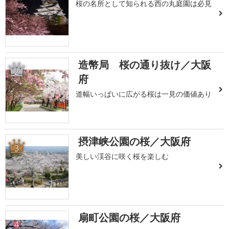
桜の名所として知られる西の丸庭園は必見
造幣局 桜の通り抜け／大阪
2
府
道幅いっぱいに広がる桜は一見の価値あり
摂津峡公園の桜／大阪府
3
美しい渓谷に咲く桜を楽しむ
扇町公園の桜／大阪府
4