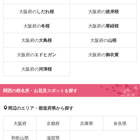
大阪府の
しだれ桜
大阪府の
彼岸桜
大阪府の
冬桜
大阪府の
寒緋桜
大阪府の
大島桜
大阪府の
山桜
大阪府の
エドヒガン
大阪府の
御衣黄
大阪府の
河津桜
関西の桜名所・お花見スポットを探す
周辺のエリア・都道府県から探す
大阪府
京都府
兵庫県
奈良県
和歌山県
滋賀県