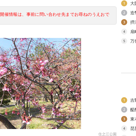
大
1
造
2
の開催情報は、事前に問い合わせ先までお尋ねのうえおで
摂
3
扇
4
万
5
吉
1
醍
2
東
3
琵
4
住之江公園