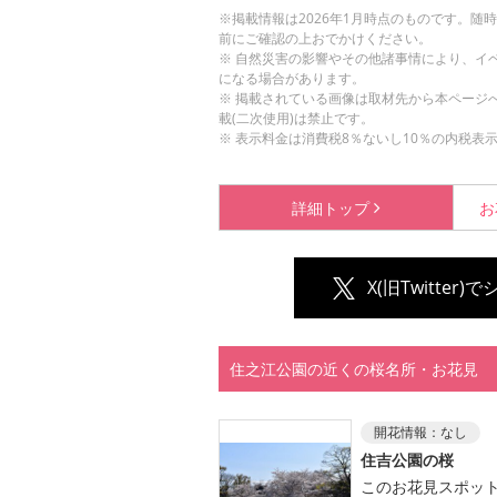
※掲載情報は2026年1月時点のものです。
前にご確認の上おでかけください。
※ 自然災害の影響やその他諸事情により、イ
になる場合があります。
※ 掲載されている画像は取材先から本ページ
載(二次使用)は禁止です。
※ 表示料金は消費税8％ないし10％の内税表
詳細
トップ
お
X(旧Twitter)
住之江公園の近くの桜名所・お花見
開花情報：
なし
住吉公園の桜
このお花見スポッ