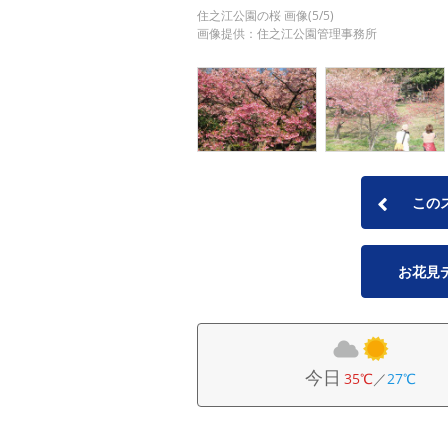
住之江公園の桜 画像(5/5)
画像提供：住之江公園管理事務所
この
お花見
今日
35℃
／
27℃