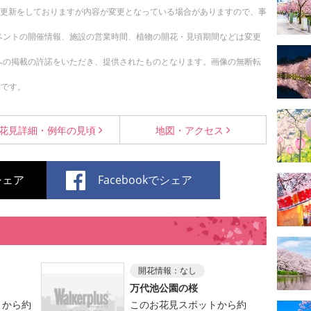
随時更新をしておりますが内容が変更となっている場合がありますので、事
ベントの開催情報、施設の営業時間、植物の開花・見頃期間などは変更
への掲載の許諾をいただき、提供されたものとなります。画像の無断転
示です。
花見詳細・
例年の見頃
地図・
アクセス
でシェア
Facebookでシェア
開花情報：
なし
万代池公園の桜
トから約
このお花見スポットから約