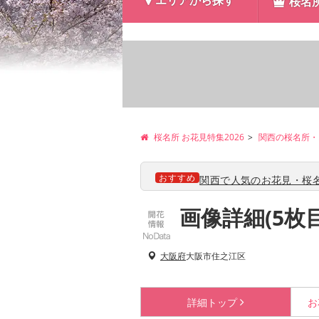
エリアから探す
桜名
桜名所 お花見特集2026
関西の桜名所・
おすすめ
関西で人気のお花見・桜名
画像詳細(5枚
大阪府
大阪市住之江区
詳細
トップ
お