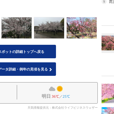
毘
5
スポットの詳細トップへ戻る
データ詳細・例年の見頃を見る
明日
36℃
／
25℃
天気情報提供元：株式会社ライフビジネスウェザー