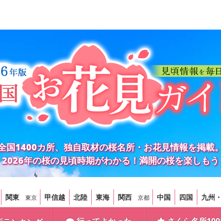
全国1400カ所、独自取材の桜名所・お花見情報を掲載
2026年の桜の見頃時期がわかる！満開の桜を楽しもう
関東
甲信越
北陸
東海
関西
中国
四国
九州
東京
京都