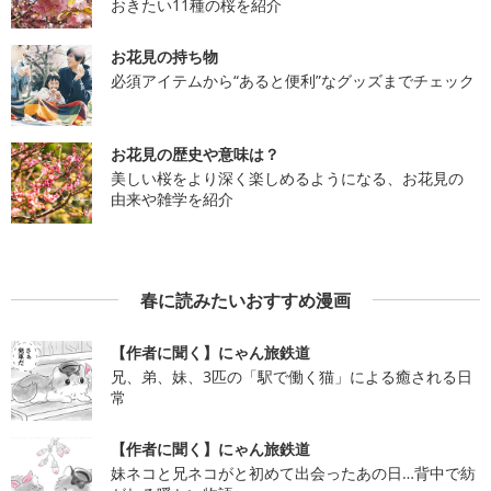
おきたい11種の桜を紹介
お花見の持ち物
必須アイテムから“あると便利”なグッズまでチェック
お花見の歴史や意味は？
美しい桜をより深く楽しめるようになる、お花見の
由来や雑学を紹介
春に読みたいおすすめ漫画
【作者に聞く】にゃん旅鉄道
兄、弟、妹、3匹の「駅で働く猫」による癒される日
常
【作者に聞く】にゃん旅鉄道
妹ネコと兄ネコがと初めて出会ったあの日…背中で紡