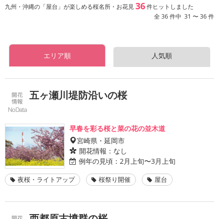
36
九州・沖縄の「屋台」が楽しめる桜名所・お花見
件ヒットしました
全 36 件中 31 〜 36 件
エリア順
人気順
五ヶ瀬川堤防沿いの桜
早春を彩る桜と菜の花の並木道
宮崎県・延岡市
開花情報：
なし
例年の見頃：
2月上旬〜3月上旬
夜桜・ライトアップ
桜祭り開催
屋台
西都原古墳群の桜