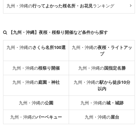
九州・沖縄の
行ってよかった桜名所・お花見
ランキング
【九州・沖縄】夜桜・桜祭り開催など条件から探す
九州・沖縄の
さくら名所100選
九州・沖縄の
夜桜・ライトアッ
プ
九州・沖縄の
桜祭り開催
九州・沖縄の
国指定名勝
九州・沖縄の
庭園・神社
九州・沖縄の
駅から徒歩10分
以内
九州・沖縄の
公園
九州・沖縄の
城・城跡
九州・沖縄の
バーベキュー
九州・沖縄の
屋台