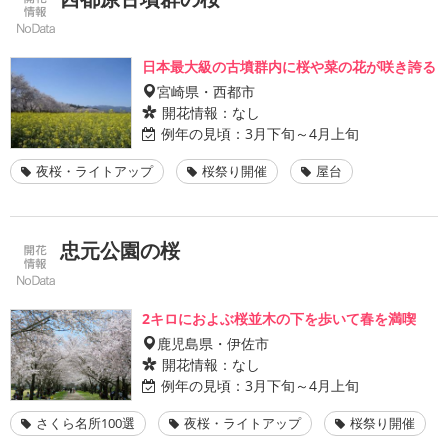
日本最大級の古墳群内に桜や菜の花が咲き誇る
宮崎県・西都市
開花情報：
なし
例年の見頃：
3月下旬～4月上旬
夜桜・ライトアップ
桜祭り開催
屋台
忠元公園の桜
2キロにおよぶ桜並木の下を歩いて春を満喫
鹿児島県・伊佐市
開花情報：
なし
例年の見頃：
3月下旬～4月上旬
さくら名所100選
夜桜・ライトアップ
桜祭り開催