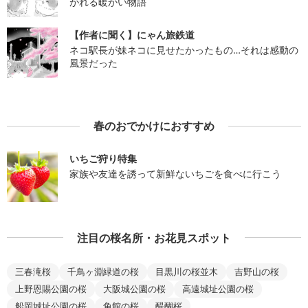
がれる暖かい物語
【作者に聞く】にゃん旅鉄道
ネコ駅長が妹ネコに見せたかったもの…それは感動の
風景だった
春のおでかけにおすすめ
いちご狩り特集
家族や友達を誘って新鮮ないちごを食べに行こう
注目の桜名所・お花見スポット
三春滝桜
千鳥ヶ淵緑道の桜
目黒川の桜並木
吉野山の桜
上野恩賜公園の桜
大阪城公園の桜
高遠城址公園の桜
船岡城址公園の桜
角館の桜
醍醐桜