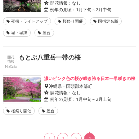
開花情報：
なし
例年の見頃：
1月下旬～2月中旬
夜桜・ライトアップ
桜祭り開催
国指定名勝
城・城跡
屋台
もとぶ八重岳一帯の桜
濃いピンク色の桜が咲き誇る日本一早咲きの桜
沖縄県・国頭郡本部町
開花情報：
なし
例年の見頃：
1月中旬～2月上旬
桜祭り開催
屋台
1
2
3
4