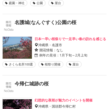
庭園・神社
公園
屋台
名護城(なんぐすく)公園の桜
日本一早い桜祭りで一足早い春の訪れを感じる
沖縄県・名護市
開花情報：
なし
例年の見頃：
1月下旬～2月上旬
さくら名所100選
桜祭り開催
屋台
今帰仁城跡の桜
幻想的な夜桜が魅力のイベントを開催
沖縄県・国頭郡今帰仁村