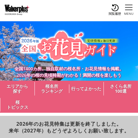
閲覧履歴
MENU
全国1400カ所、独自取材の桜名所・お花見情報を掲載。
2026年の桜の見頃時期がわかる！満開の桜を楽しもう
エリアから
桜名所
さくら名所
行ってよかった
探す
ランキング
100選
桜
トピックス
2026年のお花見特集は更新を終了しました。
来年（2027年）もどうぞよろしくお願い致します。