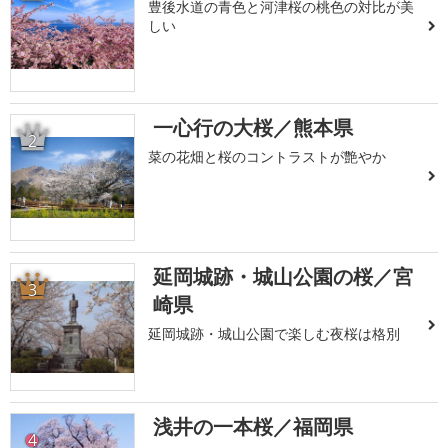
豊後水道の青色と河津桜の桃色の対比が美
しい
一心行の大桜／熊本県
2
菜の花畑と桜のコントラストが艶やか
延岡城跡・城山公園の桜／宮
3
崎県
延岡城跡・城山公園で楽しむ夜桜は格別
浅井の一本桜／福岡県
4