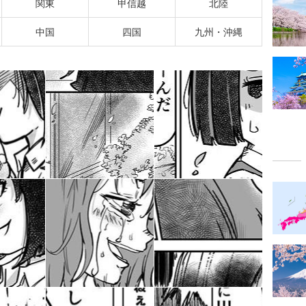
関東
甲信越
北陸
中国
四国
九州・沖縄