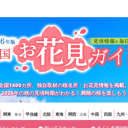
全国1400カ所、独自取材の桜名所・お花見情報を掲載
2026年の桜の見頃時期がわかる！満開の桜を楽しもう
関東
甲信越
北陸
東海
関西
中国
四国
九州
東京
京都