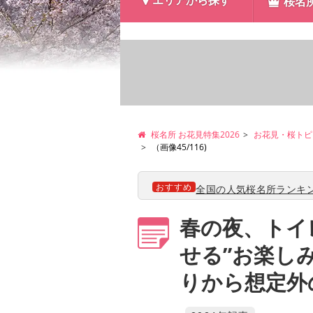
エリアから探す
桜名
桜名所 お花見特集2026
お花見・桜トピ
（画像45/116)
おすすめ
全国の人気桜名所ランキン
春の夜、トイ
せる”お楽し
りから想定外の