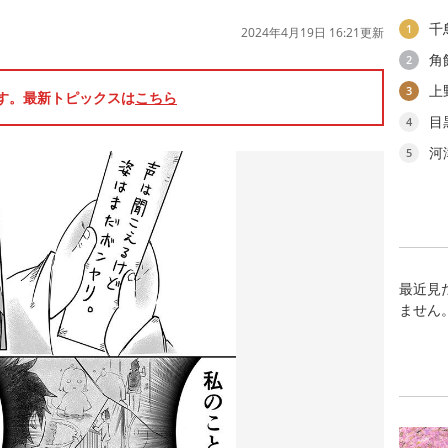
千
1
2024年4月19日 16:21更新
角
2
上
3
です。最新トピックスは
こちら
目
4
河
5
最近見
ません