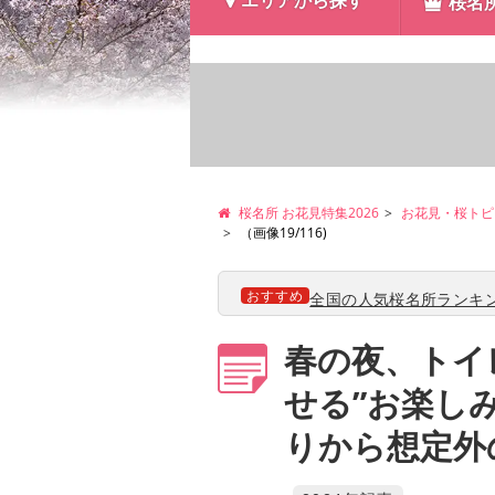
エリアから探す
桜名
桜名所 お花見特集2026
お花見・桜トピ
（画像19/116)
おすすめ
全国の人気桜名所ランキン
春の夜、トイ
せる”お楽し
りから想定外の