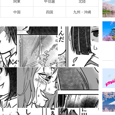
関東
甲信越
北陸
中国
四国
九州・沖縄