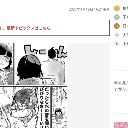
角
1
2024年4月19日 16:21更新
千
2
日
3
です。最新トピックスは
こちら
大
4
上
5
最近見
ません