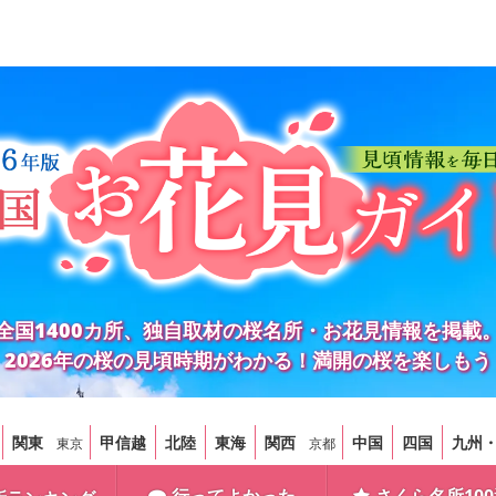
全国1400カ所、独自取材の桜名所・お花見情報を掲載
2026年の桜の見頃時期がわかる！満開の桜を楽しもう
関東
甲信越
北陸
東海
関西
中国
四国
九州
東京
京都