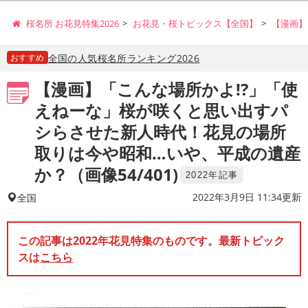
桜名所 お花見特集2026
お花見・桜トピックス【全国】
【漫画】
おすすめ
全国の人気桜名所ランキング2026
【漫画】「こんな場所かよ!?」「使
えねーな」桜が咲くと思い出すパ
シらさせた新人時代！花見の場所
取りは今や昭和…いや、平成の遺産
か？（画像54/401)
2022年記事
2022年3月9日 11:34更新
全国
この記事は2022年花見特集のものです。最新トピック
スは
こちら