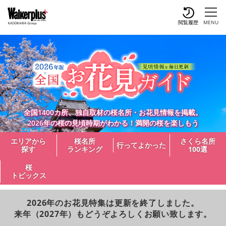
閲覧履歴
MENU
全国1400カ所、独自取材の桜名所・お花見情報を掲載。
2026年の桜の見頃時期がわかる！満開の桜を楽しもう
エリアから
桜名所
さくら名所
行ってよかった
探す
ランキング
100選
桜
トピックス
2026年のお花見特集は更新を終了しました。
来年（2027年）もどうぞよろしくお願い致します。