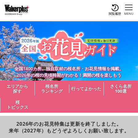
閲覧履歴
MENU
全国1400カ所、独自取材の桜名所・お花見情報を掲載。
2026年の桜の見頃時期がわかる！満開の桜を楽しもう
エリアから
桜名所
さくら名所
行ってよかった
探す
ランキング
100選
桜
トピックス
2026年のお花見特集は更新を終了しました。
来年（2027年）もどうぞよろしくお願い致します。