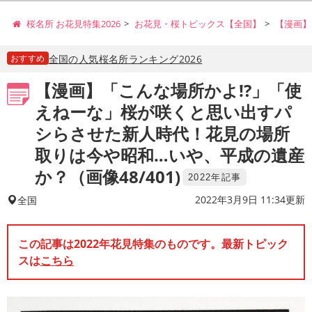
桜名所 お花見特集2026
お花見・桜トピックス【全国】
【漫画】
おすすめ
全国の人気桜名所ランキング2026
【漫画】「こんな場所かよ!?」「使
えねーな」桜が咲くと思い出すパ
シらさせた新人時代！花見の場所
取りは今や昭和…いや、平成の遺産
か？（画像48/401)
2022年記事
2022年3月9日 11:34更新
全国
この記事は2022年花見特集のものです。最新トピック
スは
こちら