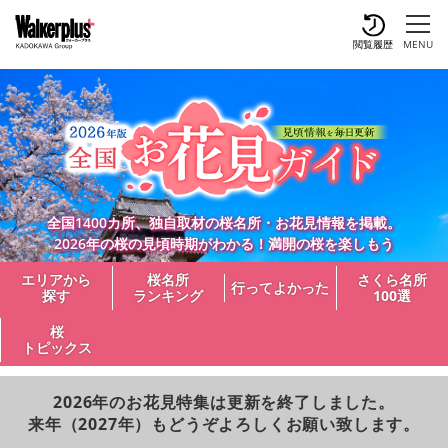
閲覧履歴
MENU
全国1400カ所、独自取材の桜名所・お花見情報を掲載。
2026年の桜の見頃時期がわかる！満開の桜を楽しもう
エリアから
桜名所
さくら名所
行ってよかった
探す
ランキング
100選
桜
トピックス
2026年のお花見特集は更新を終了しました。
来年（2027年）もどうぞよろしくお願い致します。