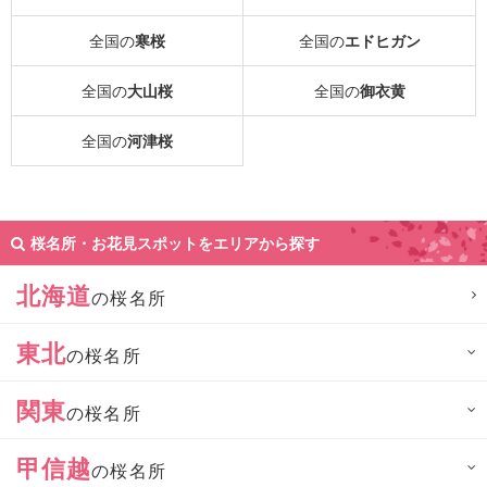
全国の
寒桜
全国の
エドヒガン
全国の
大山桜
全国の
御衣黄
全国の
河津桜
桜名所・お花見スポットをエリアから探す
北海道
の桜名所
東北
の桜名所
関東
の桜名所
甲信越
の桜名所