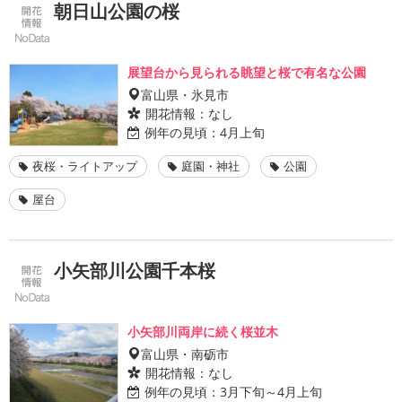
朝日山公園の桜
展望台から見られる眺望と桜で有名な公園
富山県・氷見市
開花情報：
なし
例年の見頃：
4月上旬
夜桜・ライトアップ
庭園・神社
公園
屋台
小矢部川公園千本桜
小矢部川両岸に続く桜並木
富山県・南砺市
開花情報：
なし
例年の見頃：
3月下旬～4月上旬