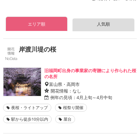
エリア順
人気順
岸渡川堤の桜
旧福岡町出身の事業家の寄贈により作られた桜
の名所
富山県・高岡市
開花情報：
なし
例年の見頃：
4月上旬～4月中旬
夜桜・ライトアップ
桜祭り開催
駅から徒歩10分以内
屋台