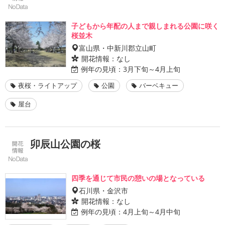
子どもから年配の人まで親しまれる公園に咲く
桜並木
富山県・中新川郡立山町
開花情報：
なし
例年の見頃：
3月下旬～4月上旬
夜桜・ライトアップ
公園
バーベキュー
屋台
卯辰山公園の桜
四季を通じて市民の憩いの場となっている
石川県・金沢市
開花情報：
なし
例年の見頃：
4月上旬～4月中旬