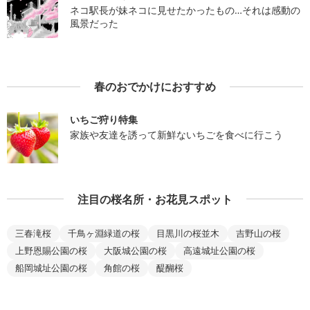
ネコ駅長が妹ネコに見せたかったもの…それは感動の
風景だった
春のおでかけにおすすめ
いちご狩り特集
家族や友達を誘って新鮮ないちごを食べに行こう
注目の桜名所・お花見スポット
三春滝桜
千鳥ヶ淵緑道の桜
目黒川の桜並木
吉野山の桜
上野恩賜公園の桜
大阪城公園の桜
高遠城址公園の桜
船岡城址公園の桜
角館の桜
醍醐桜