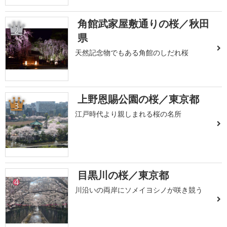
角館武家屋敷通りの桜／秋田
2
県
天然記念物でもある角館のしだれ桜
上野恩賜公園の桜／東京都
3
江戸時代より親しまれる桜の名所
目黒川の桜／東京都
4
川沿いの両岸にソメイヨシノが咲き競う