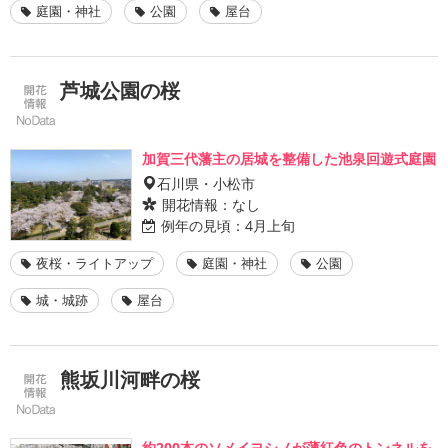
庭園・神社
公園
屋台
芦城公園の桜
加賀三代藩主の居城を整備した池泉回遊式庭園
石川県・小松市
開花情報：
なし
例年の見頃：
4月上旬
夜桜・ライトアップ
庭園・神社
公園
城・城跡
屋台
熊坂川河畔の桜
約200本のソメイヨシノが薄紅色のトンネルを