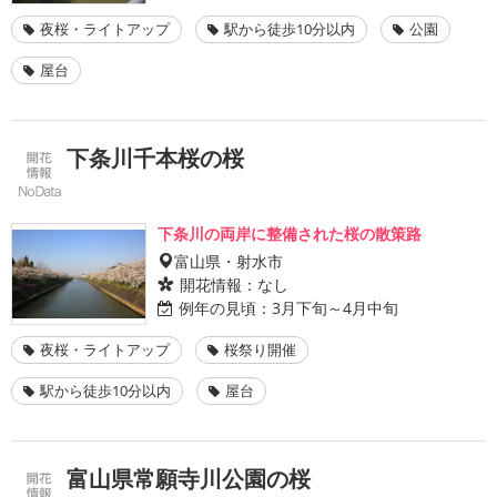
夜桜・ライトアップ
駅から徒歩10分以内
公園
屋台
下条川千本桜の桜
下条川の両岸に整備された桜の散策路
富山県・射水市
開花情報：
なし
例年の見頃：
3月下旬～4月中旬
夜桜・ライトアップ
桜祭り開催
駅から徒歩10分以内
屋台
富山県常願寺川公園の桜