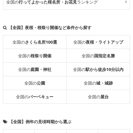
全国の
行ってよかった桜名所・お花見
ランキング
【全国】夜桜・桜祭り開催など条件から探す
全国の
さくら名所100選
全国の
夜桜・ライトアップ
全国の
桜祭り開催
全国の
国指定名勝
全国の
庭園・神社
全国の
駅から徒歩10分以内
全国の
公園
全国の
城・城跡
全国の
バーベキュー
全国の
屋台
【全国】例年の見頃時期から選ぶ