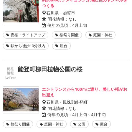
つくる
石川県・加賀市
開花情報：
なし
例年の見頃：
4月上旬
夜桜・ライトアップ
桜祭り開催
庭園・神社
駅から徒歩10分以内
屋台
能登町柳田植物公園の桜
エントランスから100ｍに渡り、美しい桜がお
出迎え
石川県・鳳珠郡能登町
開花情報：
なし
例年の見頃：
4月上旬～4月中旬
桜祭り開催
庭園・神社
公園
屋台