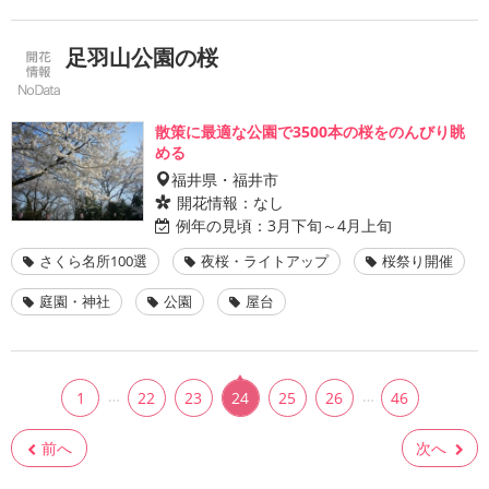
足羽山公園の桜
散策に最適な公園で3500本の桜をのんびり眺
める
福井県・福井市
開花情報：
なし
例年の見頃：
3月下旬～4月上旬
さくら名所100選
夜桜・ライトアップ
桜祭り開催
庭園・神社
公園
屋台
…
…
1
22
23
24
25
26
46
前へ
次へ