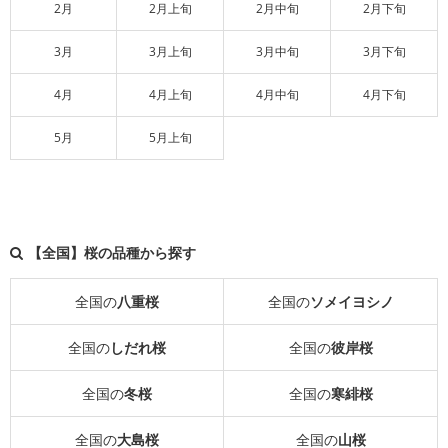
2月
2月上旬
2月中旬
2月下旬
3月
3月上旬
3月中旬
3月下旬
4月
4月上旬
4月中旬
4月下旬
5月
5月上旬
【全国】桜の品種から探す
全国の
八重桜
全国の
ソメイヨシノ
全国の
しだれ桜
全国の
彼岸桜
全国の
冬桜
全国の
寒緋桜
全国の
大島桜
全国の
山桜