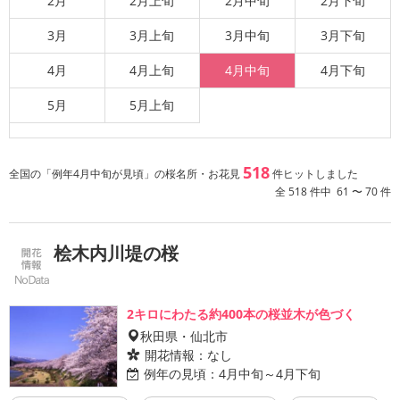
2月
2月上旬
2月中旬
2月下旬
3月
3月上旬
3月中旬
3月下旬
4月
4月上旬
4月中旬
4月下旬
5月
5月上旬
518
全国の「例年4月中旬が見頃」の桜名所・お花見
件ヒットしました
全 518 件中 61 〜 70 件
桧木内川堤の桜
2キロにわたる約400本の桜並木が色づく
秋田県・仙北市
開花情報：
なし
例年の見頃：
4月中旬～4月下旬