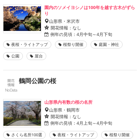
園内のソメイヨシノは100年を越す古木がずら
り
山形県・米沢市
開花情報：
なし
例年の見頃：
4月中旬～4月下旬
夜桜・ライトアップ
桜祭り開催
庭園・神社
公園
屋台
鶴岡公園の桜
山形県内有数の桜の名所
山形県・鶴岡市
開花情報：
なし
例年の見頃：
4月上旬～4月中旬
さくら名所100選
夜桜・ライトアップ
桜祭り開催