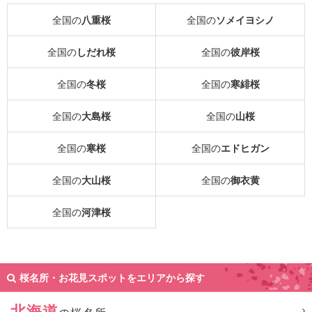
全国の
八重桜
全国の
ソメイヨシノ
全国の
しだれ桜
全国の
彼岸桜
全国の
冬桜
全国の
寒緋桜
全国の
大島桜
全国の
山桜
全国の
寒桜
全国の
エドヒガン
全国の
大山桜
全国の
御衣黄
全国の
河津桜
桜名所・お花見スポットをエリアから探す
北海道