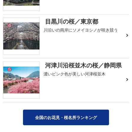
目黒川の桜／東京都
4
川沿いの両岸にソメイヨシノが咲き競う
河津川沿桜並木の桜／静岡県
5
濃いピンク色が美しい河津桜並木
全国のお花見・桜名所ランキング