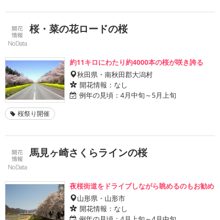
桜・菜の花ロードの桜
約11キロにわたり約4000本の桜が咲き誇る
秋田県・南秋田郡大潟村
開花情報：
なし
例年の見頃：
4月中旬～5月上旬
桜祭り開催
馬見ヶ崎さくらラインの桜
夜桜街道をドライブしながら眺めるのもお勧め
山形県・山形市
開花情報：
なし
例年の見頃：
4月上旬～4月中旬