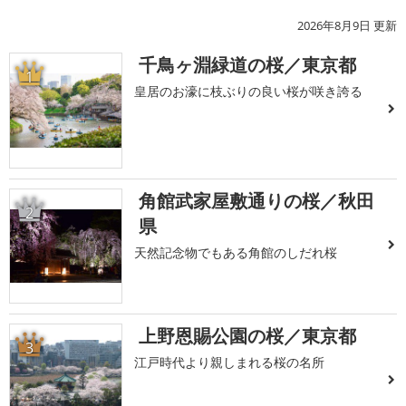
2026年8月9日 更新
千鳥ヶ淵緑道の桜／東京都
1
皇居のお濠に枝ぶりの良い桜が咲き誇る
角館武家屋敷通りの桜／秋田
2
県
天然記念物でもある角館のしだれ桜
上野恩賜公園の桜／東京都
3
江戸時代より親しまれる桜の名所