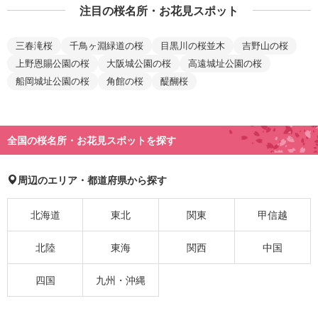
注目の桜名所・お花見スポット
三春滝桜
千鳥ヶ淵緑道の桜
目黒川の桜並木
吉野山の桜
上野恩賜公園の桜
大阪城公園の桜
高遠城址公園の桜
船岡城址公園の桜
角館の桜
醍醐桜
全国の桜名所・お花見スポットを探す
周辺のエリア・都道府県から探す
北海道
東北
関東
甲信越
北陸
東海
関西
中国
四国
九州・沖縄