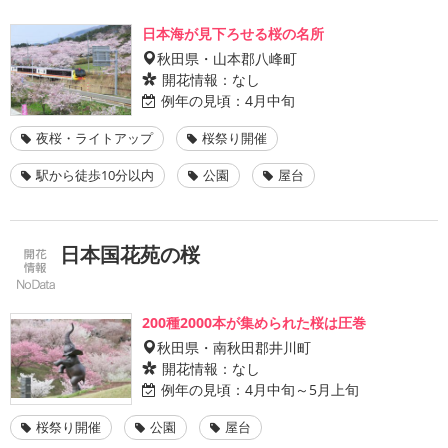
日本海が見下ろせる桜の名所
秋田県・山本郡八峰町
開花情報：
なし
例年の見頃：
4月中旬
夜桜・ライトアップ
桜祭り開催
駅から徒歩10分以内
公園
屋台
日本国花苑の桜
200種2000本が集められた桜は圧巻
秋田県・南秋田郡井川町
開花情報：
なし
例年の見頃：
4月中旬～5月上旬
桜祭り開催
公園
屋台