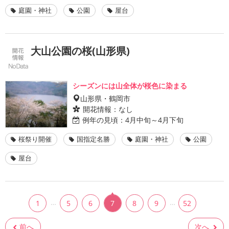
庭園・神社
公園
屋台
大山公園の桜(山形県)
シーズンには山全体が桜色に染まる
山形県・鶴岡市
開花情報：
なし
例年の見頃：
4月中旬～4月下旬
桜祭り開催
国指定名勝
庭園・神社
公園
屋台
…
…
1
5
6
7
8
9
52
前へ
次へ