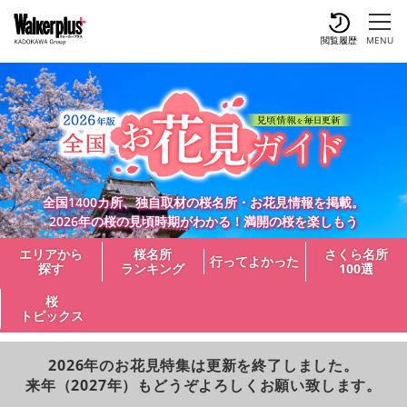
閲覧履歴
MENU
全国1400カ所、独自取材の桜名所・お花見情報を掲載。
2026年の桜の見頃時期がわかる！満開の桜を楽しもう
エリアから
桜名所
さくら名所
行ってよかった
探す
ランキング
100選
桜
トピックス
2026年のお花見特集は更新を終了しました。
来年（2027年）もどうぞよろしくお願い致します。