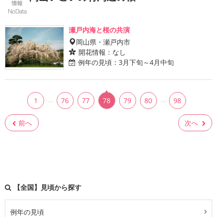
瀬戸内海と桜の共演
岡山県・瀬戸内市
開花情報：
なし
例年の見頃：
3月下旬～4月中旬
…
…
1
76
77
78
79
80
98
前へ
次へ
【全国】見頃から探す
例年の見頃