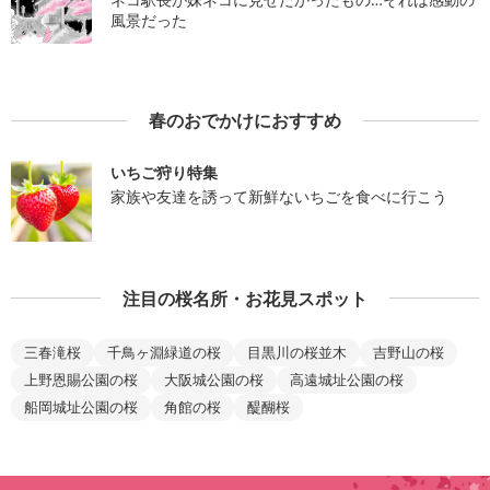
風景だった
春のおでかけにおすすめ
いちご狩り特集
家族や友達を誘って新鮮ないちごを食べに行こう
注目の桜名所・お花見スポット
三春滝桜
千鳥ヶ淵緑道の桜
目黒川の桜並木
吉野山の桜
上野恩賜公園の桜
大阪城公園の桜
高遠城址公園の桜
船岡城址公園の桜
角館の桜
醍醐桜