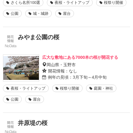
さくら名所100選
夜桜・ライトアップ
桜祭り開催
公園
城・城跡
屋台
みやま公園の桜
広大な敷地にある7000本の桜が開花する
岡山県・玉野市
開花情報：
なし
例年の見頃：
3月下旬～4月中旬
夜桜・ライトアップ
桜祭り開催
庭園・神社
公園
屋台
井原堤の桜