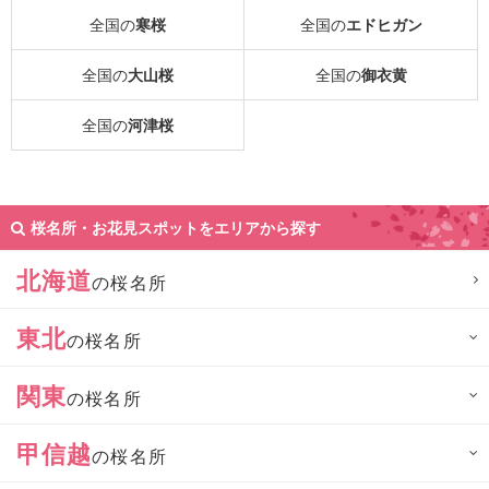
全国の
寒桜
全国の
エドヒガン
全国の
大山桜
全国の
御衣黄
全国の
河津桜
桜名所・お花見スポットをエリアから探す
北海道
の桜名所
東北
の桜名所
関東
の桜名所
甲信越
の桜名所