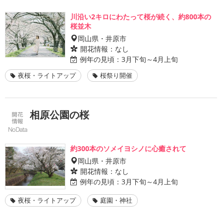
川沿い2キロにわたって桜が続く、約800本の
桜並木
岡山県・井原市
開花情報：
なし
例年の見頃：
3月下旬～4月上旬
夜桜・ライトアップ
桜祭り開催
相原公園の桜
約300本のソメイヨシノに心癒されて
岡山県・井原市
開花情報：
なし
例年の見頃：
3月下旬～4月上旬
夜桜・ライトアップ
庭園・神社