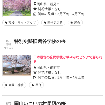
岡山県・新見市
開花情報：
なし
例年の見頃：
3月下旬～4月下旬
夜桜・ライトアップ
国指定名勝
屋台
特別史跡旧閑谷学校の桜
日本最古の庶民学校が華やかなピンクで彩られ
る
岡山県・備前市
開花情報：
なし
例年の見頃：
3月下旬～4月上旬
庭園・神社
屋台
岡山いこいの村周辺の桜