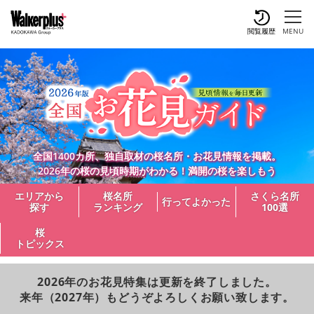
閲覧履歴
MENU
全国1400カ所、独自取材の桜名所・お花見情報を掲載。
2026年の桜の見頃時期がわかる！満開の桜を楽しもう
エリアから
桜名所
さくら名所
行ってよかった
探す
ランキング
100選
桜
トピックス
2026年のお花見特集は更新を終了しました。
来年（2027年）もどうぞよろしくお願い致します。