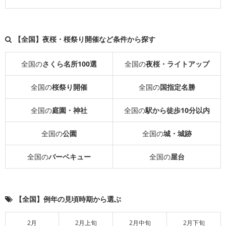
【全国】夜桜・桜祭り開催など条件から探す
全国の
さくら名所100選
全国の
夜桜・ライトアップ
全国の
桜祭り開催
全国の
国指定名勝
全国の
庭園・神社
全国の
駅から徒歩10分以内
全国の
公園
全国の
城・城跡
全国の
バーベキュー
全国の
屋台
【全国】例年の見頃時期から選ぶ
2月
2月上旬
2月中旬
2月下旬