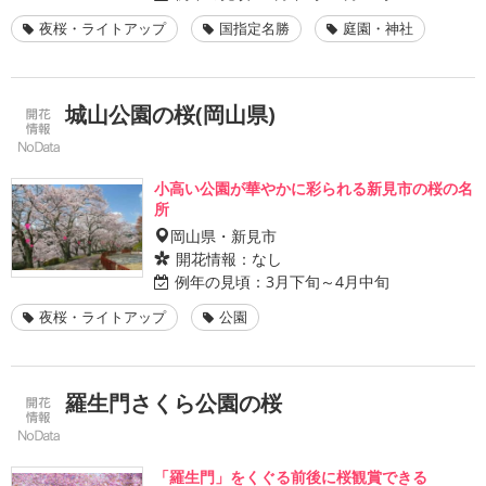
夜桜・ライトアップ
国指定名勝
庭園・神社
城山公園の桜(岡山県)
小高い公園が華やかに彩られる新見市の桜の名
所
岡山県・新見市
開花情報：
なし
例年の見頃：
3月下旬～4月中旬
夜桜・ライトアップ
公園
羅生門さくら公園の桜
「羅生門」をくぐる前後に桜観賞できる