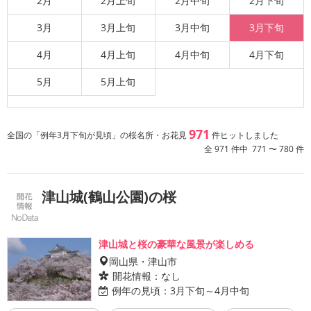
2月
2月上旬
2月中旬
2月下旬
3月
3月上旬
3月中旬
3月下旬
4月
4月上旬
4月中旬
4月下旬
5月
5月上旬
971
全国の「例年3月下旬が見頃」の桜名所・お花見
件ヒットしました
全 971 件中 771 〜 780 件
津山城(鶴山公園)の桜
津山城と桜の豪華な風景が楽しめる
岡山県・津山市
開花情報：
なし
例年の見頃：
3月下旬～4月中旬