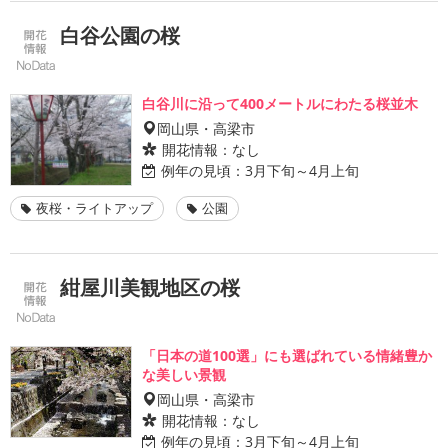
白谷公園の桜
白谷川に沿って400メートルにわたる桜並木
岡山県・高梁市
開花情報：
なし
例年の見頃：
3月下旬～4月上旬
夜桜・ライトアップ
公園
紺屋川美観地区の桜
「日本の道100選」にも選ばれている情緒豊か
な美しい景観
岡山県・高梁市
開花情報：
なし
例年の見頃：
3月下旬～4月上旬