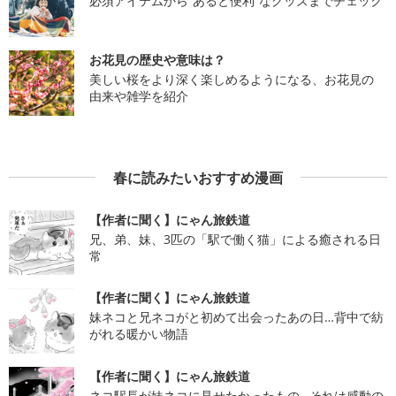
必須アイテムから“あると便利”なグッズまでチェック
お花見の歴史や意味は？
美しい桜をより深く楽しめるようになる、お花見の
由来や雑学を紹介
春に読みたいおすすめ漫画
【作者に聞く】にゃん旅鉄道
兄、弟、妹、3匹の「駅で働く猫」による癒される日
常
【作者に聞く】にゃん旅鉄道
妹ネコと兄ネコがと初めて出会ったあの日…背中で紡
がれる暖かい物語
【作者に聞く】にゃん旅鉄道
ネコ駅長が妹ネコに見せたかったもの…それは感動の