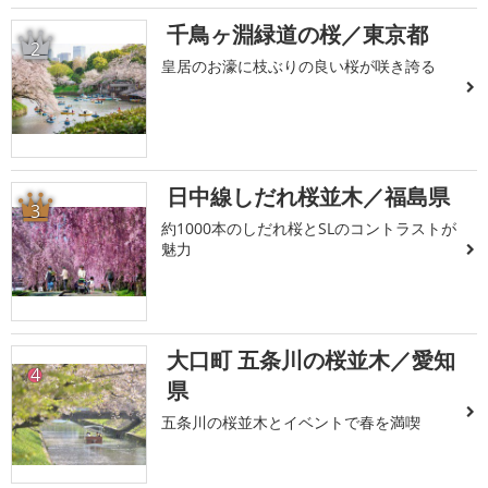
千鳥ヶ淵緑道の桜／東京都
2
皇居のお濠に枝ぶりの良い桜が咲き誇る
日中線しだれ桜並木／福島県
3
約1000本のしだれ桜とSLのコントラストが
魅力
大口町 五条川の桜並木／愛知
4
県
五条川の桜並木とイベントで春を満喫