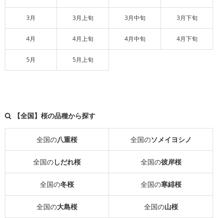
3月
3月上旬
3月中旬
3月下旬
4月
4月上旬
4月中旬
4月下旬
5月
5月上旬
【全国】桜の品種から探す
全国の
八重桜
全国の
ソメイヨシノ
全国の
しだれ桜
全国の
彼岸桜
全国の
冬桜
全国の
寒緋桜
全国の
大島桜
全国の
山桜