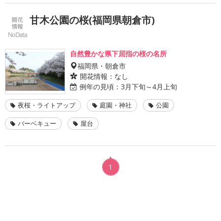
甘木公園の桜(福岡県朝倉市)
自然豊かな県下屈指の桜の名所
福岡県・朝倉市
開花情報：
なし
例年の見頃：
3月下旬～4月上旬
夜桜・ライトアップ
庭園・神社
公園
バーベキュー
屋台
1