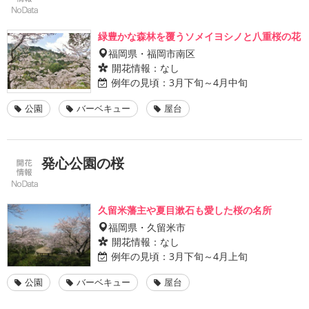
緑豊かな森林を覆うソメイヨシノと八重桜の花
福岡県・福岡市南区
開花情報：
なし
例年の見頃：
3月下旬～4月中旬
公園
バーベキュー
屋台
発心公園の桜
久留米藩主や夏目漱石も愛した桜の名所
福岡県・久留米市
開花情報：
なし
例年の見頃：
3月下旬～4月上旬
公園
バーベキュー
屋台