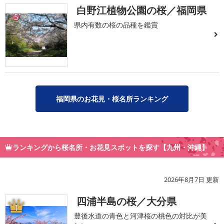
白野江植物公園の桜／福岡県
5
県内有数の桜の品種を鑑賞
福岡県のお花見・桜名所ランキング
ランキングから桜名所・お花見スポットを探す【九州・沖縄】
2026年8月7日 更新
四浦半島の桜／大分県
1
豊後水道の青色と河津桜の桃色の対比が美