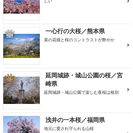
しい
一心行の大桜／熊本県
2
菜の花畑と桜のコントラストが艶やか
延岡城跡・城山公園の桜／宮
3
崎県
延岡城跡・城山公園で楽しむ夜桜は格別
浅井の一本桜／福岡県
4
地元に愛され守られる山桜