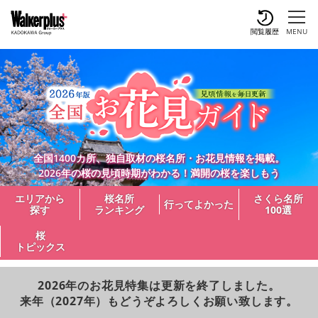
閲覧履歴
MENU
全国1400カ所、独自取材の桜名所・お花見情報を掲載。
2026年の桜の見頃時期がわかる！満開の桜を楽しもう
エリアから
桜名所
さくら名所
行ってよかった
探す
ランキング
100選
桜
トピックス
2026年のお花見特集は更新を終了しました。
来年（2027年）もどうぞよろしくお願い致します。