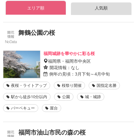
エリア順
人気順
舞鶴公園の桜
福岡城跡を華やかに彩る桜
福岡県・福岡市中央区
開花情報：
なし
例年の見頃：
3月下旬～4月中旬
夜桜・ライトアップ
桜祭り開催
国指定名勝
駅から徒歩10分以内
公園
城・城跡
バーベキュー
屋台
福岡市油山市民の森の桜