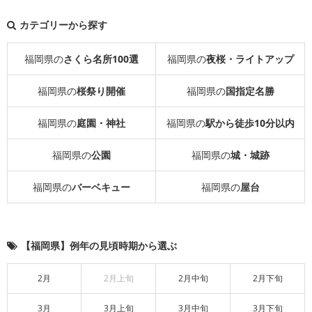
カテゴリーから探す
福岡県の
さくら名所100選
福岡県の
夜桜・ライトアップ
福岡県の
桜祭り開催
福岡県の
国指定名勝
福岡県の
庭園・神社
福岡県の
駅から徒歩10分以内
福岡県の
公園
福岡県の
城・城跡
福岡県の
バーベキュー
福岡県の
屋台
【福岡県】例年の見頃時期から選ぶ
2月
2月上旬
2月中旬
2月下旬
3月
3月上旬
3月中旬
3月下旬