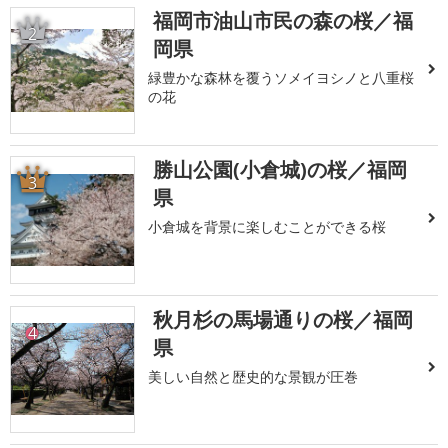
福岡市油山市民の森の桜／福
2
岡県
緑豊かな森林を覆うソメイヨシノと八重桜
の花
勝山公園(小倉城)の桜／福岡
3
県
小倉城を背景に楽しむことができる桜
秋月杉の馬場通りの桜／福岡
4
県
美しい自然と歴史的な景観が圧巻