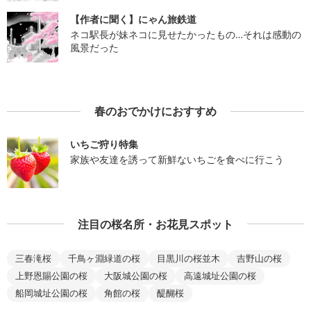
【作者に聞く】にゃん旅鉄道
ネコ駅長が妹ネコに見せたかったもの…それは感動の
風景だった
春のおでかけにおすすめ
いちご狩り特集
家族や友達を誘って新鮮ないちごを食べに行こう
注目の桜名所・お花見スポット
三春滝桜
千鳥ヶ淵緑道の桜
目黒川の桜並木
吉野山の桜
上野恩賜公園の桜
大阪城公園の桜
高遠城址公園の桜
船岡城址公園の桜
角館の桜
醍醐桜