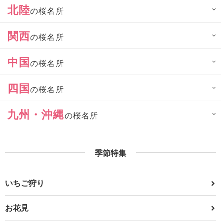
北陸
の桜名所
関西
の桜名所
中国
の桜名所
四国
の桜名所
九州・沖縄
の桜名所
季節特集
いちご狩り
お花見