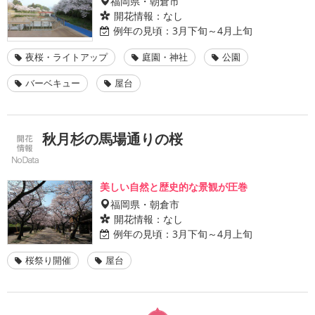
福岡県・朝倉市
開花情報：
なし
例年の見頃：
3月下旬～4月上旬
夜桜・ライトアップ
庭園・神社
公園
バーベキュー
屋台
秋月杉の馬場通りの桜
美しい自然と歴史的な景観が圧巻
福岡県・朝倉市
開花情報：
なし
例年の見頃：
3月下旬～4月上旬
桜祭り開催
屋台