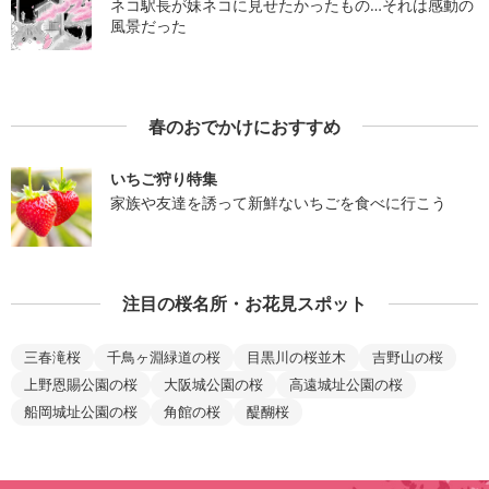
ネコ駅長が妹ネコに見せたかったもの…それは感動の
風景だった
春のおでかけにおすすめ
いちご狩り特集
家族や友達を誘って新鮮ないちごを食べに行こう
注目の桜名所・お花見スポット
三春滝桜
千鳥ヶ淵緑道の桜
目黒川の桜並木
吉野山の桜
上野恩賜公園の桜
大阪城公園の桜
高遠城址公園の桜
船岡城址公園の桜
角館の桜
醍醐桜