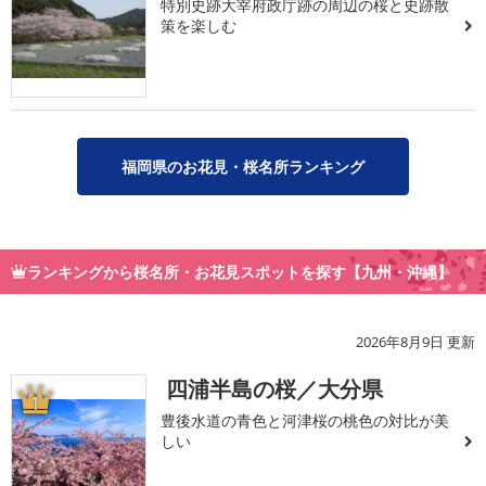
特別史跡大宰府政庁跡の周辺の桜と史跡散
策を楽しむ
福岡県のお花見・桜名所ランキング
ランキングから桜名所・お花見スポットを探す【九州・沖縄】
2026年8月9日 更新
四浦半島の桜／大分県
1
豊後水道の青色と河津桜の桃色の対比が美
しい