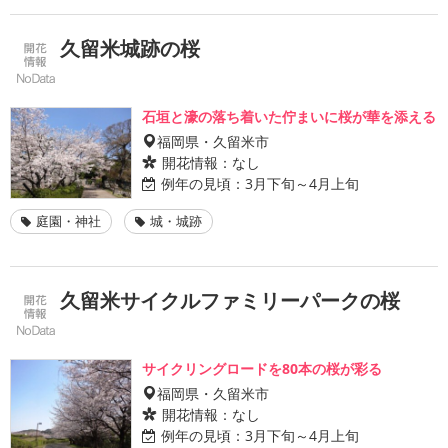
久留米城跡の桜
石垣と濠の落ち着いた佇まいに桜が華を添える
福岡県・久留米市
開花情報：
なし
例年の見頃：
3月下旬～4月上旬
庭園・神社
城・城跡
久留米サイクルファミリーパークの桜
サイクリングロードを80本の桜が彩る
福岡県・久留米市
開花情報：
なし
例年の見頃：
3月下旬～4月上旬