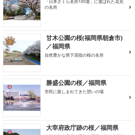
「日本さくら名所100選」に選ばれた花見
の名所
甘木公園の桜(福岡県朝倉市)
3
／福岡県
自然豊かな県下屈指の桜の名所
勝盛公園の桜／福岡県
4
市民に親しまれてきた憩いの場
大宰府政庁跡の桜／福岡県
5