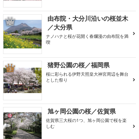
由布院・大分川沿いの桜並木
2
／大分県
ナノハナと桜が花開く春爛漫の由布院を満
喫
猪野公園の桜／福岡県
3
桜に彩られる伊野天照皇大神宮周辺を舞台
とした祭り
旭ヶ岡公園の桜／佐賀県
4
佐賀県三大桜の1つ、旭ヶ岡公園で桜を楽
しむ