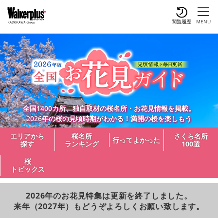
閲覧履歴
MENU
全国1400カ所、独自取材の桜名所・お花見情報を掲載。
2026年の桜の見頃時期がわかる！満開の桜を楽しもう
エリアから
桜名所
さくら名所
行ってよかった
探す
ランキング
100選
桜
トピックス
2026年のお花見特集は更新を終了しました。
来年（2027年）もどうぞよろしくお願い致します。