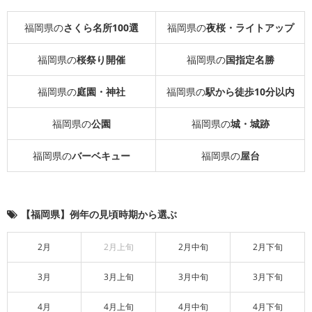
福岡県の
さくら名所100選
福岡県の
夜桜・ライトアップ
福岡県の
桜祭り開催
福岡県の
国指定名勝
福岡県の
庭園・神社
福岡県の
駅から徒歩10分以内
福岡県の
公園
福岡県の
城・城跡
福岡県の
バーベキュー
福岡県の
屋台
【福岡県】例年の見頃時期から選ぶ
2月
2月上旬
2月中旬
2月下旬
3月
3月上旬
3月中旬
3月下旬
4月
4月上旬
4月中旬
4月下旬