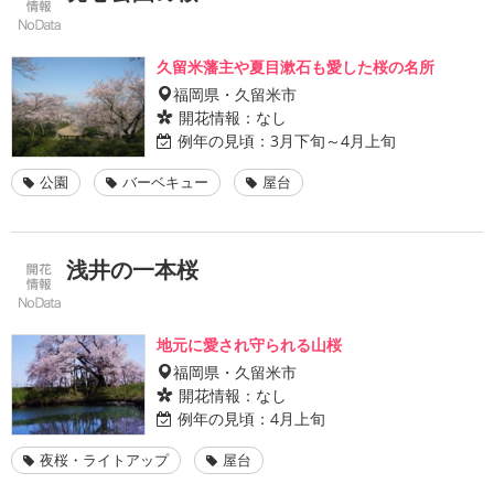
久留米藩主や夏目漱石も愛した桜の名所
福岡県・久留米市
開花情報：
なし
例年の見頃：
3月下旬～4月上旬
公園
バーベキュー
屋台
浅井の一本桜
地元に愛され守られる山桜
福岡県・久留米市
開花情報：
なし
例年の見頃：
4月上旬
夜桜・ライトアップ
屋台