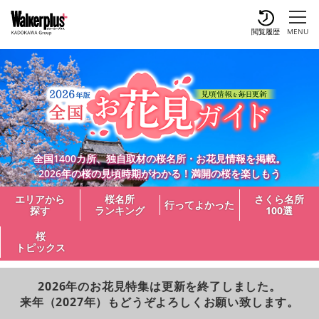
閲覧履歴
MENU
全国1400カ所、独自取材の桜名所・お花見情報を掲載。
2026年の桜の見頃時期がわかる！満開の桜を楽しもう
エリアから
桜名所
さくら名所
行ってよかった
探す
ランキング
100選
桜
トピックス
2026年のお花見特集は更新を終了しました。
来年（2027年）もどうぞよろしくお願い致します。