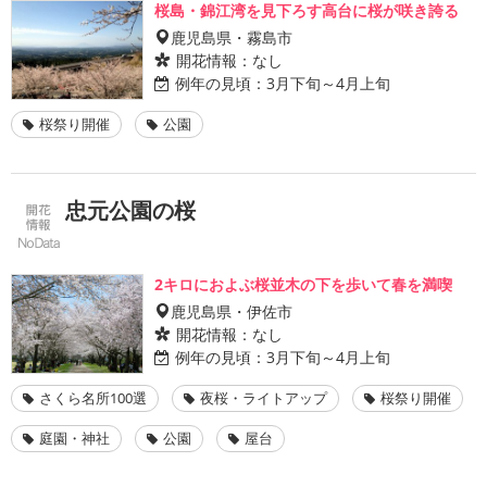
桜島・錦江湾を見下ろす高台に桜が咲き誇る
鹿児島県・霧島市
開花情報：
なし
例年の見頃：
3月下旬～4月上旬
桜祭り開催
公園
忠元公園の桜
2キロにおよぶ桜並木の下を歩いて春を満喫
鹿児島県・伊佐市
開花情報：
なし
例年の見頃：
3月下旬～4月上旬
さくら名所100選
夜桜・ライトアップ
桜祭り開催
庭園・神社
公園
屋台