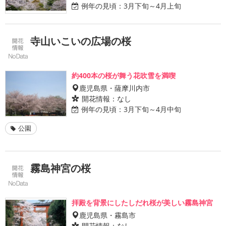
例年の見頃：
3月下旬～4月上旬
寺山いこいの広場の桜
約400本の桜が舞う花吹雪を満喫
鹿児島県・薩摩川内市
開花情報：
なし
例年の見頃：
3月下旬～4月中旬
公園
霧島神宮の桜
拝殿を背景にしたしだれ桜が美しい霧島神宮
鹿児島県・霧島市
開花情報：
なし