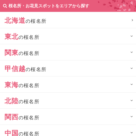
桜名所・お花見スポットをエリアから探す
北海道
の桜名所
東北
の桜名所
関東
の桜名所
甲信越
の桜名所
東海
の桜名所
北陸
の桜名所
関西
の桜名所
中国
の桜名所