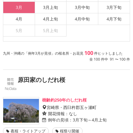
3月
3月上旬
3月中旬
3月下旬
4月
4月上旬
4月中旬
4月下旬
5月
5月上旬
100
九州・沖縄の「例年3月が見頃」の桜名所・お花見
件ヒットしました
全 100 件中 91 〜 100 件
原田家のしだれ桜
樹齢約250年のしだれ桜
宮崎県・西臼杵郡五ヶ瀬町
開花情報：
なし
例年の見頃：
3月下旬～4月上旬
夜桜・ライトアップ
桜祭り開催