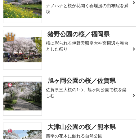
ナノハナと桜が花開く春爛漫の由布院を満
喫
猪野公園の桜／福岡県
3
桜に彩られる伊野天照皇大神宮周辺を舞台
とした祭り
旭ヶ岡公園の桜／佐賀県
4
佐賀県三大桜の1つ、旭ヶ岡公園で桜を楽
しむ
大津山公園の桜／熊本県
5
四季の花木に触れる自然公園