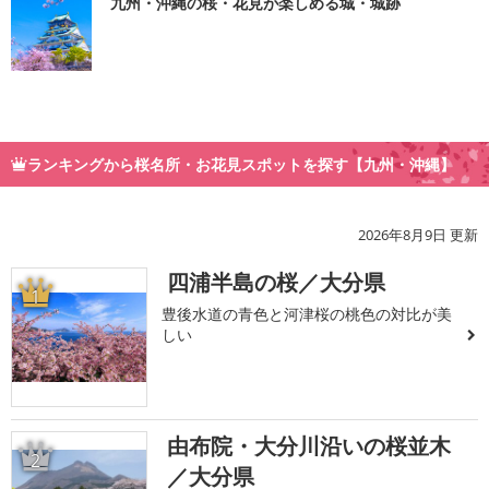
九州・沖縄の桜・花見が楽しめる城・城跡
ランキングから桜名所・お花見スポットを探す【九州・沖縄】
2026年8月9日 更新
四浦半島の桜／大分県
1
豊後水道の青色と河津桜の桃色の対比が美
しい
由布院・大分川沿いの桜並木
2
／大分県