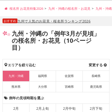
桜名所 お花見特集2026
九州・沖縄の桜名所・お花見
九州・沖縄
おすすめ
九州で人気のお花見・桜名所ランキング2026
九州・沖縄の「例年3月が見頃」
の桜名所・お花見（10ページ
目）
エリアを絞り込む
変更する
九州・沖縄
福岡県
佐賀県
長崎県
熊本県
大分県
宮崎県
鹿児島県
例年の見頃時期を選ぶ
2月
2月上旬
2月中旬
2月下旬