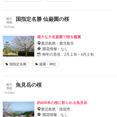
国指定名勝 仙巌園の桜
雄大な大名庭園で桜を鑑賞
鹿児島県・鹿児島市
開花情報：
なし
例年の見頃：
2月上旬～4月上旬
国指定名勝
庭園・神社
魚見岳の桜
約600本の桜に彩られる魚見岳
鹿児島県・指宿市
開花情報：
なし