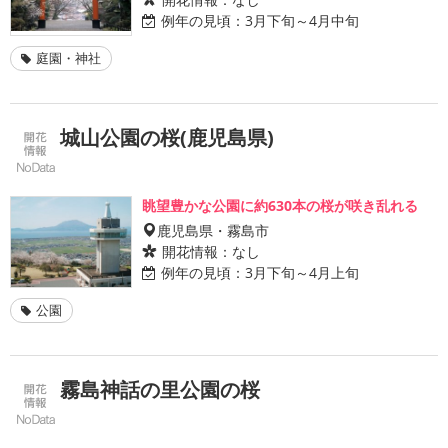
例年の見頃：
3月下旬～4月中旬
庭園・神社
城山公園の桜(鹿児島県)
眺望豊かな公園に約630本の桜が咲き乱れる
鹿児島県・霧島市
開花情報：
なし
例年の見頃：
3月下旬～4月上旬
公園
霧島神話の里公園の桜