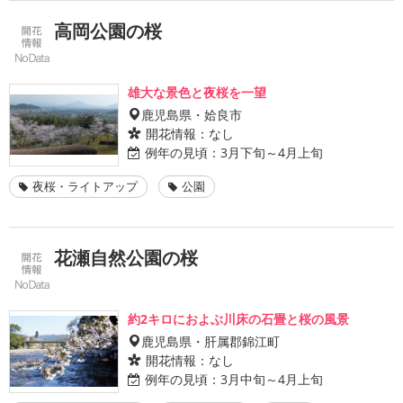
高岡公園の桜
雄大な景色と夜桜を一望
鹿児島県・姶良市
開花情報：
なし
例年の見頃：
3月下旬～4月上旬
夜桜・ライトアップ
公園
花瀬自然公園の桜
約2キロにおよぶ川床の石畳と桜の風景
鹿児島県・肝属郡錦江町
開花情報：
なし
例年の見頃：
3月中旬～4月上旬