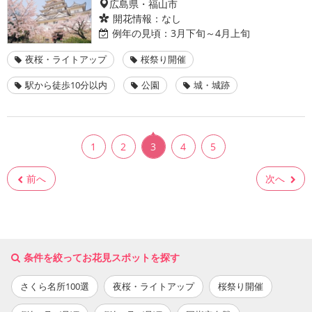
広島県・福山市
開花情報：
なし
例年の見頃：
3月下旬～4月上旬
夜桜・ライトアップ
桜祭り開催
駅から徒歩10分以内
公園
城・城跡
1
2
3
4
5
前へ
次へ
条件を絞ってお花見スポットを探す
さくら名所100選
夜桜・ライトアップ
桜祭り開催