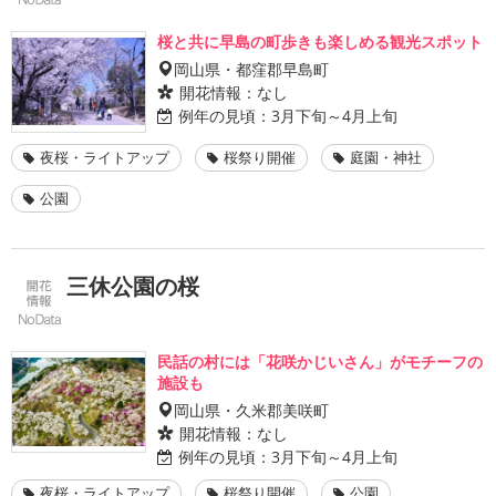
桜と共に早島の町歩きも楽しめる観光スポット
岡山県・都窪郡早島町
開花情報：
なし
例年の見頃：
3月下旬～4月上旬
夜桜・ライトアップ
桜祭り開催
庭園・神社
公園
三休公園の桜
民話の村には「花咲かじいさん」がモチーフの
施設も
岡山県・久米郡美咲町
開花情報：
なし
例年の見頃：
3月下旬～4月上旬
夜桜・ライトアップ
桜祭り開催
公園