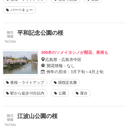
バーベキュー
平和記念公園の桜
300本のソメイヨシノが開花、夜桜も
広島県・広島市中区
開花情報：
なし
例年の見頃：
3月下旬～4月上旬
夜桜・ライトアップ
国指定名勝
駅から徒歩10分以内
公園
屋台
江波山公園の桜