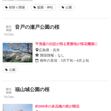
桜祭り開催
庭園・神社
公園
音戸の瀬戸公園の桜
平清盛の伝説が残る景勝地が桜花爛漫に
広島県・呉市
開花情報：
なし
例年の見頃：
3月下旬～4月上旬
公園
福山城公園の桜
約300本の多品種の桜が開花