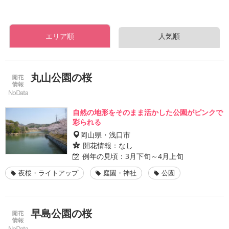
エリア順
人気順
丸山公園の桜
自然の地形をそのまま活かした公園がピンクで
彩られる
岡山県・浅口市
開花情報：
なし
例年の見頃：
3月下旬～4月上旬
夜桜・ライトアップ
庭園・神社
公園
早島公園の桜