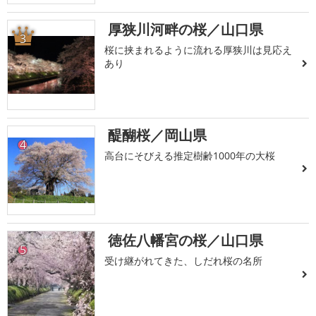
厚狭川河畔の桜／山口県
3
桜に挟まれるように流れる厚狭川は見応え
あり
醍醐桜／岡山県
4
高台にそびえる推定樹齢1000年の大桜
徳佐八幡宮の桜／山口県
5
受け継がれてきた、しだれ桜の名所