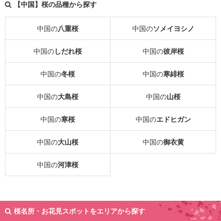
【中国】桜の品種から探す
中国の
八重桜
中国の
ソメイヨシノ
中国の
しだれ桜
中国の
彼岸桜
中国の
冬桜
中国の
寒緋桜
中国の
大島桜
中国の
山桜
中国の
寒桜
中国の
エドヒガン
中国の
大山桜
中国の
御衣黄
中国の
河津桜
桜名所・お花見スポットをエリアから探す