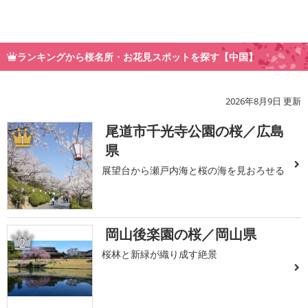
ランキングから桜名所・お花見スポットを探す【中国】
2026年8月9日 更新
尾道市千光寺公園の桜／広島
1
県
展望台から瀬戸内海と桜の海を見おろせる
岡山後楽園の桜／岡山県
2
桜林と新緑が織り成す絶景