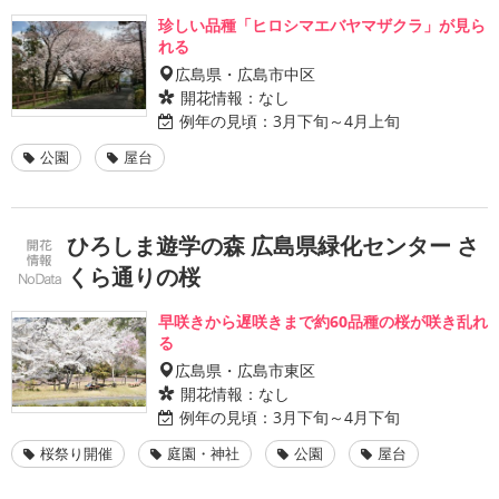
珍しい品種「ヒロシマエバヤマザクラ」が見ら
れる
広島県・広島市中区
開花情報：
なし
例年の見頃：
3月下旬～4月上旬
公園
屋台
ひろしま遊学の森 広島県緑化センター さ
くら通りの桜
早咲きから遅咲きまで約60品種の桜が咲き乱れ
る
広島県・広島市東区
開花情報：
なし
例年の見頃：
3月下旬～4月下旬
桜祭り開催
庭園・神社
公園
屋台