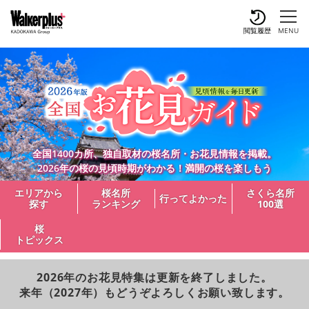
閲覧履歴
MENU
全国1400カ所、独自取材の桜名所・お花見情報を掲載。
2026年の桜の見頃時期がわかる！満開の桜を楽しもう
エリアから
桜名所
さくら名所
行ってよかった
探す
ランキング
100選
桜
トピックス
2026年のお花見特集は更新を終了しました。
来年（2027年）もどうぞよろしくお願い致します。