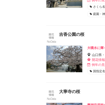
例年の見
さくら名
庭園・
吉香公園の桜
大噴水に輝
山口県・
開花情報
例年の見
国指定
大寧寺の桜
曹洞宗屈指