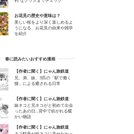
利”なグッズまでチェック
お花見の歴史や意味は？
美しい桜をより深く楽しめるよ
うになる、お花見の由来や雑学
を紹介
春に読みたいおすすめ漫画
【作者に聞く】にゃん旅鉄道
兄、弟、妹、3匹の「駅で働く
猫」による癒される日常
【作者に聞く】にゃん旅鉄道
妹ネコと兄ネコがと初めて出会
ったあの日…背中で紡がれる暖
かい物語
【作者に聞く】にゃん旅鉄道
ネコ駅長が妹ネコに見せたかっ