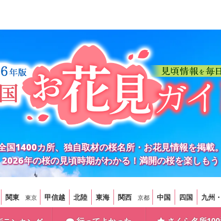
全国1400カ所、独自取材の桜名所・お花見情報を掲載
2026年の桜の見頃時期がわかる！満開の桜を楽しもう
関東
甲信越
北陸
東海
関西
中国
四国
九州
東京
京都