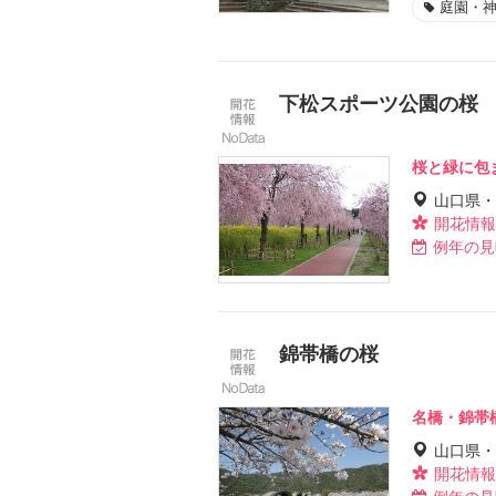
庭園・
下松スポーツ公園の桜
桜と緑に包
山口県・
開花情報
例年の見
錦帯橋の桜
名橋・錦帯
山口県・
開花情報