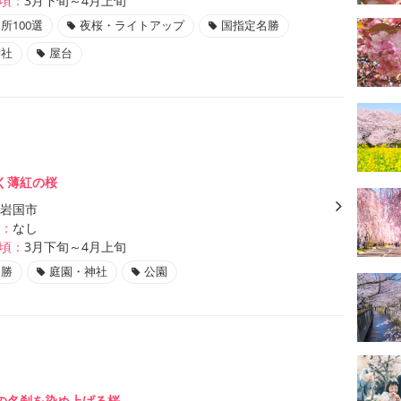
頃：
3月下旬～4月上旬
所100選
夜桜・ライトアップ
国指定名勝
神社
屋台
く薄紅の桜
岩国市
：
なし
頃：
3月下旬～4月上旬
名勝
庭園・神社
公園
の名刹を染め上げる桜