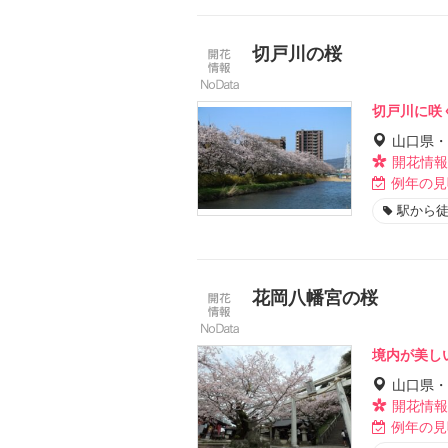
切戸川の桜
切戸川に咲
山口県・
開花情報
例年の見
駅から徒
花岡八幡宮の桜
境内が美し
山口県・
開花情報
例年の見