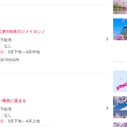
く約100本のソメイヨシノ
下松市
：
なし
頃：
3月下旬～4月中旬
歩10分以内
い桜色に染まる
下松市
：
なし
頃：
3月下旬～4月上旬