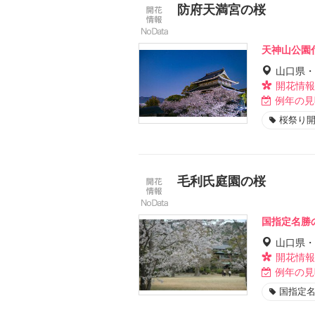
防府天満宮の桜
天神山公園
山口県・
開花情報
例年の見
桜祭り
毛利氏庭園の桜
国指定名勝
山口県・
開花情報
例年の見
国指定