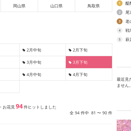
醍
1
岡山県
山口県
鳥取県
尾
2
老
3
戦
4
萩
5
2月中旬
2月下旬
3月中旬
3月下旬
4月中旬
4月下旬
最近見
ません
94
・お花見
件ヒットしました
全 94 件中 81 〜 90 件