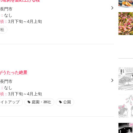
長門市
：
なし
頃：
3月下旬～4月上旬
神社
がうたった絶景
長門市
：
なし
頃：
3月下旬～4月上旬
ライトアップ
庭園・神社
公園