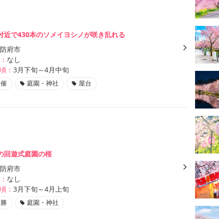
付近で430本のソメイヨシノが咲き乱れる
防府市
：
なし
頃：
3月下旬～4月中旬
開催
庭園・神社
屋台
の回遊式庭園の桜
防府市
：
なし
頃：
3月下旬～4月上旬
名勝
庭園・神社