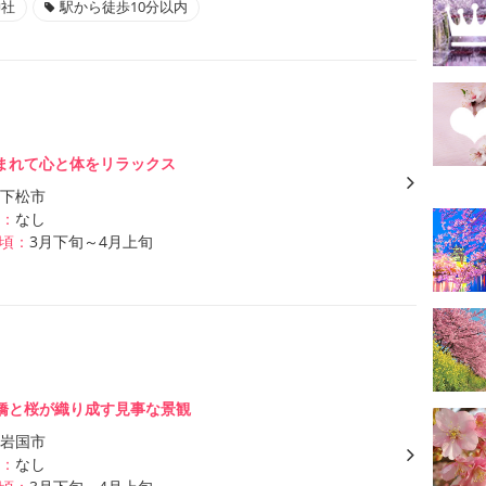
神社
駅から徒歩10分以内
まれて心と体をリラックス
下松市
：
なし
頃：
3月下旬～4月上旬
橋と桜が織り成す見事な景観
岩国市
：
なし