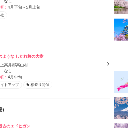
：
なし
頃：
4月下旬～5月上旬
神社
のような しだれ桜の大樹
上高井郡高山村
：
なし
頃：
4月中旬
ライトアップ
桜祭り開催
)
最古のエドヒガン