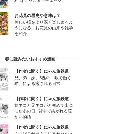
利”なグッズまでチェック
お花見の歴史や意味は？
美しい桜をより深く楽しめるよ
うになる、お花見の由来や雑学
を紹介
春に読みたいおすすめ漫画
【作者に聞く】にゃん旅鉄道
兄、弟、妹、3匹の「駅で働く
猫」による癒される日常
【作者に聞く】にゃん旅鉄道
妹ネコと兄ネコがと初めて出会
ったあの日…背中で紡がれる暖
かい物語
【作者に聞く】にゃん旅鉄道
ネコ駅長が妹ネコに見せたかっ