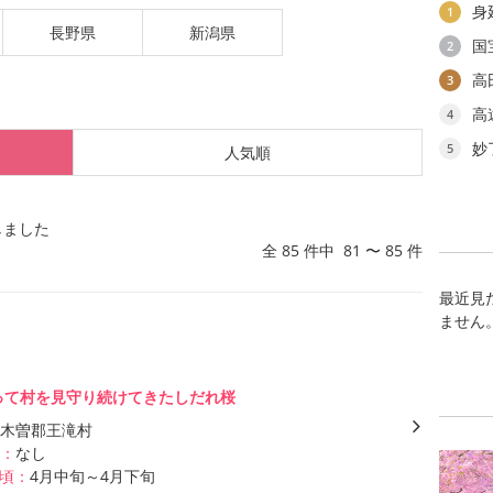
身
1
長野県
新潟県
国
2
高
3
高
4
妙
5
人気順
しました
全 85 件中 81 〜 85 件
最近見
ません
渡って村を見守り続けてきたしだれ桜
木曽郡王滝村
：
なし
頃：
4月中旬～4月下旬