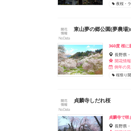
夜桜・
東山夢の郷公園(夢農場)
360度 桜
長野県・
開花情報
例年の見
桜祭り
貞麟寺しだれ桜
貞麟寺で咲
長野県・