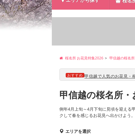
エリアから探す
桜名
桜名所 お花見特集2026
甲信越の桜名所
おすすめ
甲信越で人気のお花見・桜
甲信越の桜名所・
例年4月上旬～4月下旬に見頃を迎える
クして春を感じるお花見へ出かけよう
エリアを選択