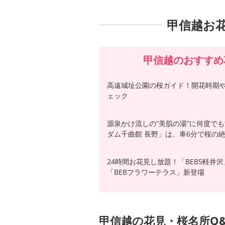
甲信越お
甲信越のおすすめ
高遠城址公園の桜ガイド！開花時期
ェック
源泉かけ流しの“美肌の湯”に何度で
ダム千曲館 長野」は、車6分で桜の
24時間お花見し放題！「BEB5軽
「BEBフラワーテラス」新登場
甲信越の花見・桜名所Q&