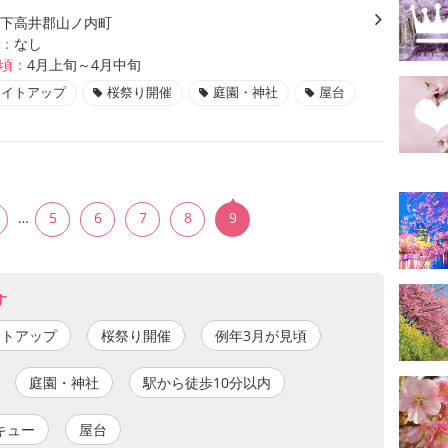
下高井郡山ノ内町
：
なし
頃：
4月上旬～4月中旬
ライトアップ
桜祭り開催
庭園・神社
屋台
5
6
7
8
9
…
す
イトアップ
桜祭り開催
例年3月が見頃
庭園・神社
駅から徒歩10分以内
キュー
屋台