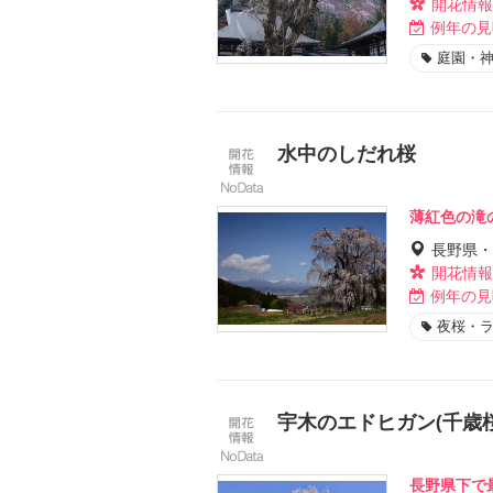
開花情報
例年の見
庭園・
水中のしだれ桜
薄紅色の滝
長野県・
開花情報
例年の見
夜桜・
宇木のエドヒガン(千歳桜
長野県下で