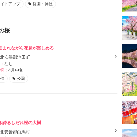
ライトアップ
庭園・神社
の桜
に囲まれながら花見が楽しめる
北安曇郡池田町
：
なし
頃：
4月中旬
開催
公園
き誇るしだれ桜の大樹
北安曇郡白馬村