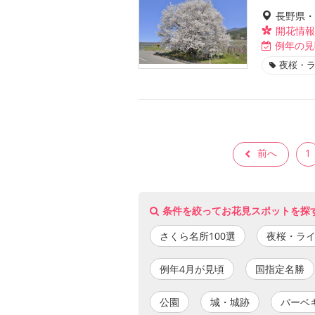
長野県・
開花情報
例年の見
夜桜・
前へ
1
条件を絞ってお花見スポットを探
さくら名所100選
夜桜・ラ
例年4月が見頃
国指定名勝
公園
城・城跡
バーベ