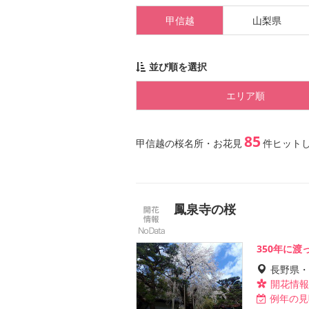
甲信越
山梨県
並び順を選択
エリア順
85
甲信越の桜名所・お花見
件ヒット
鳳泉寺の桜
350年に
長野県・
開花情報
例年の見