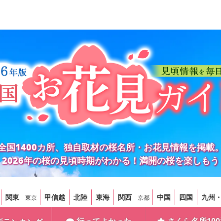
全国1400カ所、独自取材の桜名所・お花見情報を掲載
2026年の桜の見頃時期がわかる！満開の桜を楽しもう
関東
甲信越
北陸
東海
関西
中国
四国
九州
東京
京都