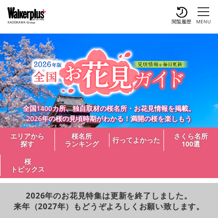
閲覧履歴
MENU
全国1400カ所、独自取材の桜名所・お花見情報を掲載。
2026年の桜の見頃時期がわかる！満開の桜を楽しもう
エリアから
桜名所
さくら名所
行ってよかった
探す
ランキング
100選
桜
トピックス
2026年のお花見特集は更新を終了しました。
来年（2027年）もどうぞよろしくお願い致します。