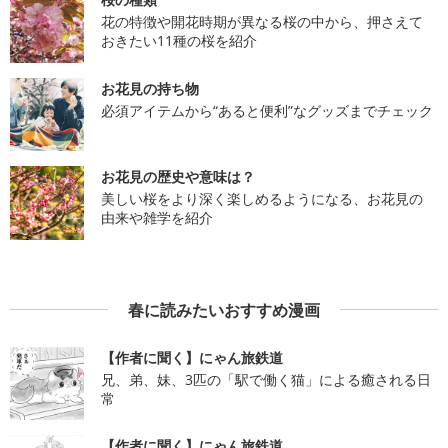
花の特徴や開花時期が異なる桜の中から、押さえて
おきたい11種の桜を紹介
お花見の持ち物
必須アイテムから“あると便利”なグッズまでチェック
お花見の歴史や意味は？
美しい桜をより深く楽しめるようになる、お花見の
由来や雑学を紹介
春に読みたいおすすめ漫画
【作者に聞く】にゃん旅鉄道
兄、弟、妹、3匹の「駅で働く猫」による癒される日
常
【作者に聞く】にゃん旅鉄道