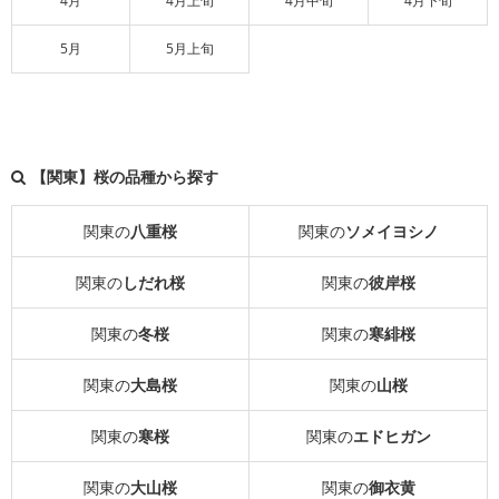
4月
4月上旬
4月中旬
4月下旬
5月
5月上旬
【関東】桜の品種から探す
関東の
八重桜
関東の
ソメイヨシノ
関東の
しだれ桜
関東の
彼岸桜
関東の
冬桜
関東の
寒緋桜
関東の
大島桜
関東の
山桜
関東の
寒桜
関東の
エドヒガン
関東の
大山桜
関東の
御衣黄