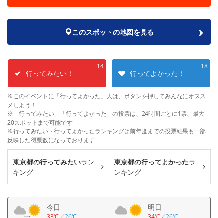
このスポットの地図を見る
14
18
行ってみたい！
行ってよかった！
※このイベントに「行ってよかった」人は、ボタンを押してみんなにオスス
メしよう！
※「行ってみたい」「行ってよかった」の投票は、24時間ごとに1票、最大
20スポットまで可能です
※行ってみたい・行ってよかったランキングは前年度までの投票結果も一部
反映した得票数になっております
東京都の行ってみたい
ラン
東京都の行ってよかった
ラ
キング
ンキング
今日
明日
33℃
／
26℃
34℃
／
26℃