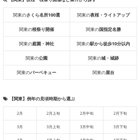
関東の
さくら名所100選
関東の
夜桜・ライトアップ
関東の
桜祭り開催
関東の
国指定名勝
関東の
庭園・神社
関東の
駅から徒歩10分以内
関東の
公園
関東の
城・城跡
関東の
バーベキュー
関東の
屋台
【関東】例年の見頃時期から選ぶ
2月
2月上旬
2月中旬
2月下旬
3月
3月上旬
3月中旬
3月下旬