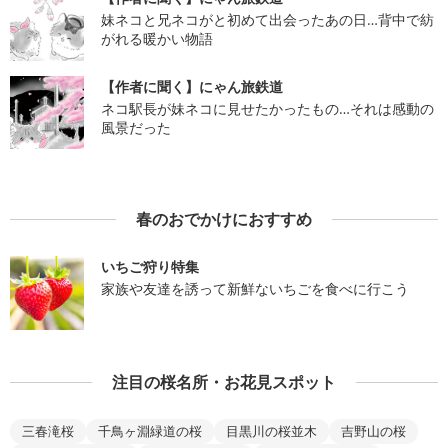
妹ネコと兄ネコがと初めて出会ったあの日…背中で紡
がれる暖かい物語
【作者に聞く】にゃん旅鉄道
ネコ駅長が妹ネコに見せたかったもの…それは感動の
風景だった
春のおでかけにおすすめ
いちご狩り特集
家族や友達を誘って新鮮ないちごを食べに行こう
注目の桜名所・お花見スポット
三春滝桜
千鳥ヶ淵緑道の桜
目黒川の桜並木
吉野山の桜