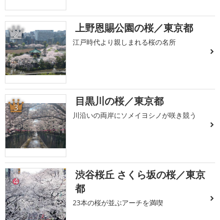
上野恩賜公園の桜／東京都
2
江戸時代より親しまれる桜の名所
目黒川の桜／東京都
3
川沿いの両岸にソメイヨシノが咲き競う
渋谷桜丘 さくら坂の桜／東京
4
都
23本の桜が並ぶアーチを満喫