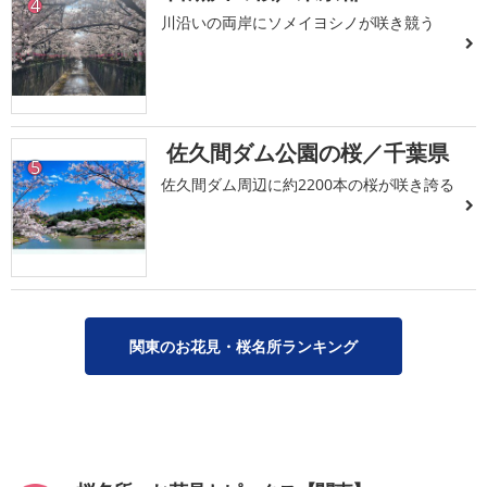
4
川沿いの両岸にソメイヨシノが咲き競う
佐久間ダム公園の桜／千葉県
5
佐久間ダム周辺に約2200本の桜が咲き誇る
関東のお花見・桜名所ランキング