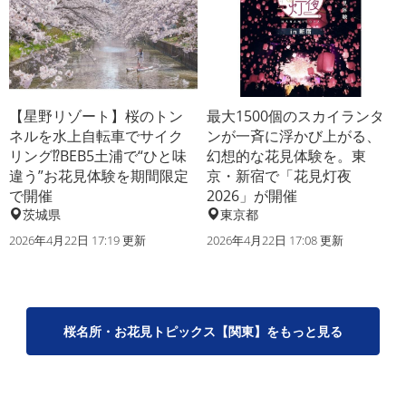
【星野リゾート】桜のトン
最大1500個のスカイランタ
ネルを水上自転車でサイク
ンが一斉に浮かび上がる、
リング⁉BEB5土浦で“ひと味
幻想的な花見体験を。東
違う”お花見体験を期間限定
京・新宿で「花見灯夜
で開催
2026」が開催
茨城県
東京都
2026年4月22日 17:19 更新
2026年4月22日 17:08 更新
桜名所・お花見トピックス【関東】をもっと見る