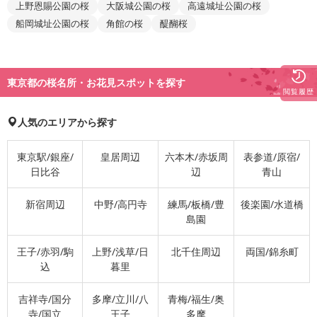
上野恩賜公園の桜
大阪城公園の桜
高遠城址公園の桜
船岡城址公園の桜
角館の桜
醍醐桜
東京都の桜名所・お花見スポットを探す
閲覧履歴
人気のエリアから探す
東京駅/銀座/
皇居周辺
六本木/赤坂周
表参道/原宿/
日比谷
辺
青山
新宿周辺
中野/高円寺
練馬/板橋/豊
後楽園/水道橋
島園
王子/赤羽/駒
上野/浅草/日
北千住周辺
両国/錦糸町
込
暮里
吉祥寺/国分
多摩/立川/八
青梅/福生/奥
寺/国立
王子
多摩