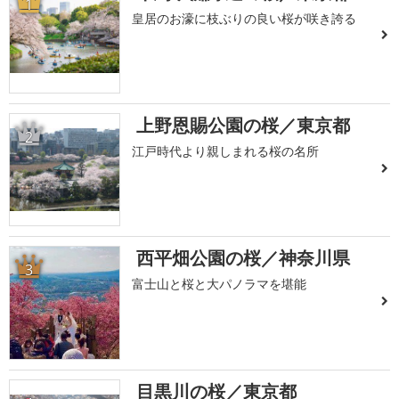
1
皇居のお濠に枝ぶりの良い桜が咲き誇る
上野恩賜公園の桜／東京都
2
江戸時代より親しまれる桜の名所
西平畑公園の桜／神奈川県
3
富士山と桜と大パノラマを堪能
目黒川の桜／東京都