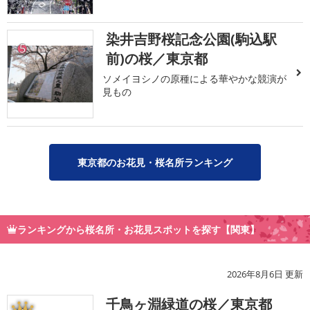
染井吉野桜記念公園(駒込駅
5
前)の桜／東京都
ソメイヨシノの原種による華やかな競演が
見もの
東京都のお花見・桜名所ランキング
ランキングから桜名所・お花見スポットを探す【関東】
2026年8月6日 更新
千鳥ヶ淵緑道の桜／東京都