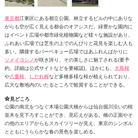
東京都
江東区にある都立公園。林立するビルの中にありな
がらも空が広く見える都会のオアシスだ。緑豊かな園内に
はイベント広場や都市緑化植物園など様々な施設があり、
ふれあい広場では芝生の上でのんびりと花見を楽しむ人も
多い。隣接するバーベキュー広場ではあふれんばかりに
ソメイヨシノ
が咲き誇り、その美しさに魅了される(要予
約。詳細は公式サイトなどを要確認)。ほかにも、
大島桜
や
八重桜
、
しだれ桜
など多種多様な桜が植えられており、
広大な敷地内のいたるところで観賞することができる。
見どころ
公園の南北をつなぐ木場公園大橋からは仙台掘川沿いの桜
並木を見下ろすことができ、見応えがある。橋の正面やそ
の他のエリアからもスカイツリーが見え、東京のシンボル
とともにうららかな春の景色を楽しめる。