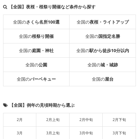
【全国】夜桜・桜祭り開催など条件から探す
全国の
さくら名所100選
全国の
夜桜・ライトアップ
全国の
桜祭り開催
全国の
国指定名勝
全国の
庭園・神社
全国の
駅から徒歩10分以内
全国の
公園
全国の
城・城跡
全国の
バーベキュー
全国の
屋台
【全国】例年の見頃時期から選ぶ
2月
2月上旬
2月中旬
2月下旬
3月
3月上旬
3月中旬
3月下旬