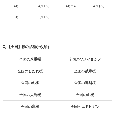
4月
4月上旬
4月中旬
4月下旬
5月
5月上旬
【全国】桜の品種から探す
全国の
八重桜
全国の
ソメイヨシノ
全国の
しだれ桜
全国の
彼岸桜
全国の
冬桜
全国の
寒緋桜
全国の
大島桜
全国の
山桜
全国の
寒桜
全国の
エドヒガン