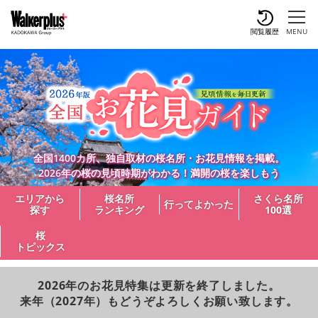
閲覧履歴
MENU
全国1400カ所、独自取材の桜名所・お花見情報を掲載。
2026年の桜の見頃時期がわかる！満開の桜を楽しもう
エリアから
桜名所
さくら名所
行ってよかった
探す
ランキング
100選
桜
トピックス
2026年のお花見特集は更新を終了しました。
来年（2027年）もどうぞよろしくお願い致します。