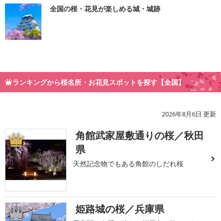
全国の桜・花見が楽しめる城・城跡
ランキングから桜名所・お花見スポットを探す【全国】
2026年8月6日 更新
角館武家屋敷通りの桜／秋田
1
県
天然記念物でもある角館のしだれ桜
姫路城の桜／兵庫県
2