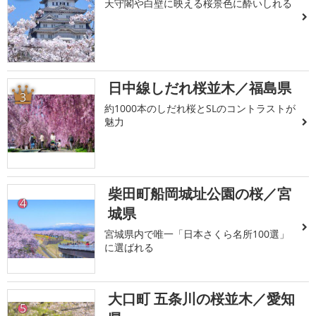
天守閣や白壁に映える桜景色に酔いしれる
日中線しだれ桜並木／福島県
3
約1000本のしだれ桜とSLのコントラストが
魅力
柴田町船岡城址公園の桜／宮
4
城県
宮城県内で唯一「日本さくら名所100選」
に選ばれる
大口町 五条川の桜並木／愛知
5