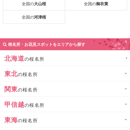
全国の
大山桜
全国の
御衣黄
全国の
河津桜
桜名所・お花見スポットをエリアから探す
北海道
の桜名所
東北
の桜名所
関東
の桜名所
甲信越
の桜名所
東海
の桜名所