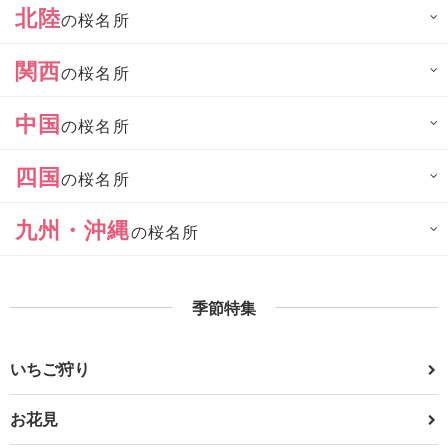
北陸
の桜名所
関西
の桜名所
中国
の桜名所
四国
の桜名所
九州・沖縄
の桜名所
季節特集
いちご狩り
お花見