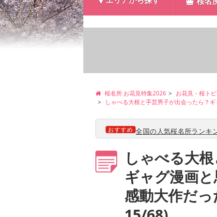
エリアから探す
桜名
桜名所 お花見特集2026
お花見・桜トピ
しゃべる大根と手芸男子が出会ったら？ギ
おすすめ
全国の人気桜名所ランキン
しゃべる大根
ギャグ漫画と
感動大作だっ
15/68)