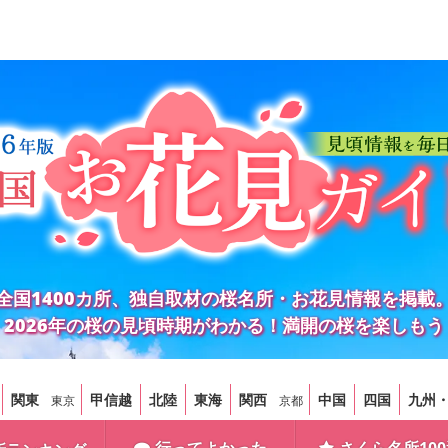
全国1400カ所、独自取材の桜名所・お花見情報を掲載
2026年の桜の見頃時期がわかる！満開の桜を楽しもう
関東
甲信越
北陸
東海
関西
中国
四国
九州
東京
京都