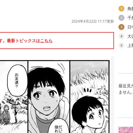
角
1
千
2
2024年4月22日 11:17更新
日
3
大
4
です。最新トピックスは
こちら
上
5
最近見
ません