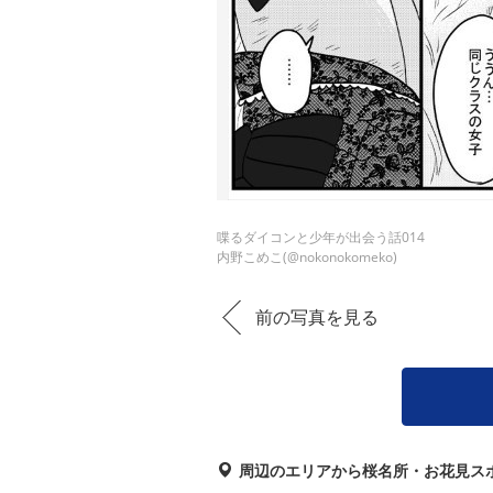
喋るダイコンと少年が出会う話014
内野こめこ(@nokonokomeko)
前の写真を見る
周辺のエリアから桜名所・お花見ス