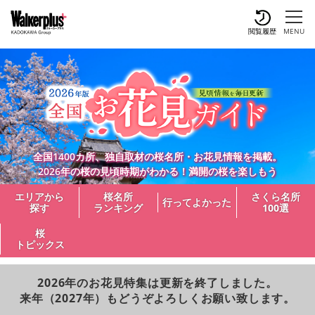
閲覧履歴
MENU
全国1400カ所、独自取材の桜名所・お花見情報を掲載。
2026年の桜の見頃時期がわかる！満開の桜を楽しもう
エリアから
桜名所
さくら名所
行ってよかった
探す
ランキング
100選
桜
トピックス
2026年のお花見特集は更新を終了しました。
来年（2027年）もどうぞよろしくお願い致します。