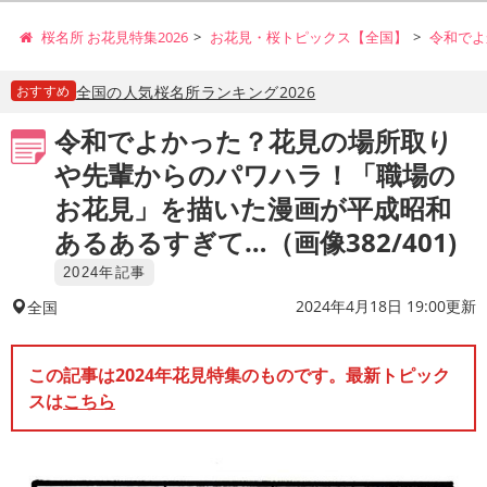
桜名所 お花見特集2026
お花見・桜トピックス【全国】
令和でよ
おすすめ
全国の人気桜名所ランキング2026
令和でよかった？花見の場所取り
や先輩からのパワハラ！「職場の
お花見」を描いた漫画が平成昭和
あるあるすぎて…（画像382/401)
2024年記事
2024年4月18日 19:00更新
全国
この記事は2024年花見特集のものです。最新トピック
スは
こちら