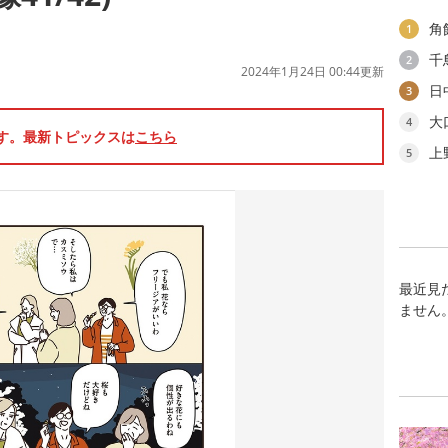
角
1
千
2
2024年1月24日 00:44更新
日
3
大
4
です。最新トピックスは
こちら
上
5
最近見
ません