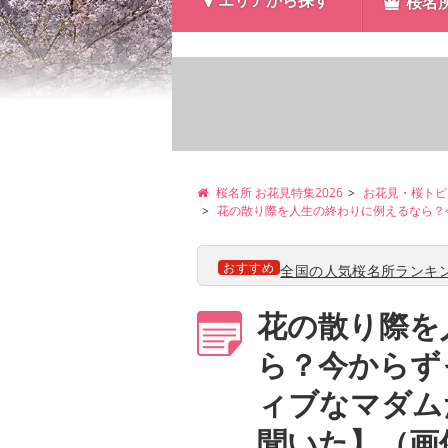
エリアから探す
桜名
桜名所 お花見特集2026
お花見・桜トピ
花の散り際を人生の終わりに例えるなら？
おすすめ
全国の人気桜名所ランキン
花の散り際を
ら？今からず
ィブなマダム
聞いた】（画像4