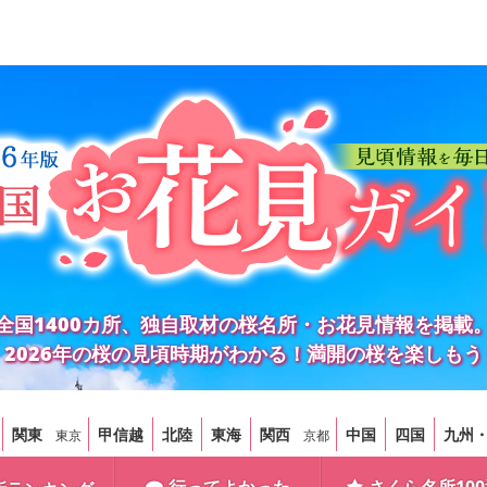
全国1400カ所、独自取材の桜名所・お花見情報を掲載
2026年の桜の見頃時期がわかる！満開の桜を楽しもう
関東
甲信越
北陸
東海
関西
中国
四国
九州
東京
京都