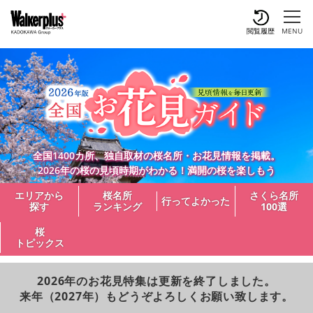
閲覧履歴
MENU
全国1400カ所、独自取材の桜名所・お花見情報を掲載。
2026年の桜の見頃時期がわかる！満開の桜を楽しもう
エリアから
桜名所
さくら名所
行ってよかった
探す
ランキング
100選
桜
トピックス
2026年のお花見特集は更新を終了しました。
来年（2027年）もどうぞよろしくお願い致します。