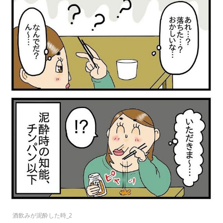
酒飲みが泥酔した時_2