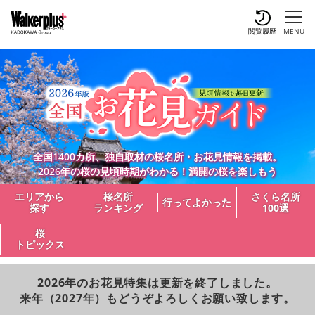
閲覧履歴
MENU
全国1400カ所、独自取材の桜名所・お花見情報を掲載。
2026年の桜の見頃時期がわかる！満開の桜を楽しもう
エリアから
桜名所
さくら名所
行ってよかった
探す
ランキング
100選
桜
トピックス
2026年のお花見特集は更新を終了しました。
来年（2027年）もどうぞよろしくお願い致します。