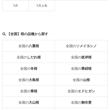
5月
5月上旬
【全国】桜の品種から探す
全国の
八重桜
全国の
ソメイヨシノ
全国の
しだれ桜
全国の
彼岸桜
全国の
冬桜
全国の
寒緋桜
全国の
大島桜
全国の
山桜
全国の
寒桜
全国の
エドヒガン
全国の
大山桜
全国の
御衣黄