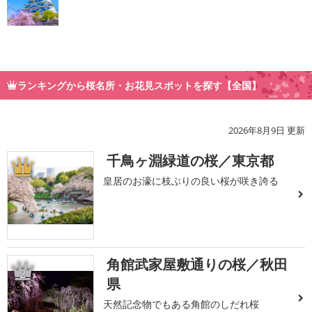
ランキングから桜名所・お花見スポットを探す【全国】
2026年8月9日 更新
千鳥ヶ淵緑道の桜／東京都
1
皇居のお濠に枝ぶりの良い桜が咲き誇る
角館武家屋敷通りの桜／秋田
2
県
天然記念物でもある角館のしだれ桜