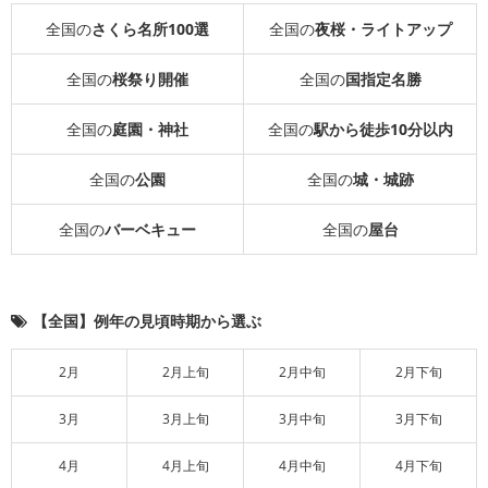
全国の
さくら名所100選
全国の
夜桜・ライトアップ
全国の
桜祭り開催
全国の
国指定名勝
全国の
庭園・神社
全国の
駅から徒歩10分以内
全国の
公園
全国の
城・城跡
全国の
バーベキュー
全国の
屋台
【全国】例年の見頃時期から選ぶ
2月
2月上旬
2月中旬
2月下旬
3月
3月上旬
3月中旬
3月下旬
4月
4月上旬
4月中旬
4月下旬