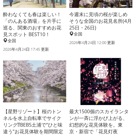
酔わなくても春は楽しい！
今週末に見頃の桜が楽しめ
「のんある酒場」を片手に
そうな全国のお花見名所(4月
巡る、関東のおすすめお花
25日・26日)
見スポット BEST10！
全国
全国
2026年4月24日 12:00 更新
2026年4月24日 17:45 更新
【星野リゾート】桜のトン
最大1500個のスカイランタ
ネルを水上自転車でサイク
ンが一斉に浮かび上がる、
リング⁉BEB5土浦で“ひと味
幻想的な花見体験を。東
違う”お花見体験を期間限定
京・新宿で「花見灯夜