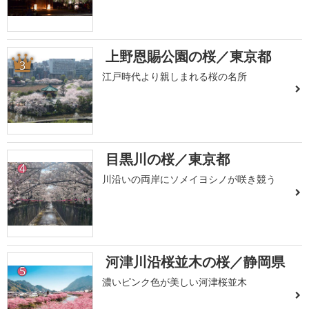
上野恩賜公園の桜／東京都
3
江戸時代より親しまれる桜の名所
目黒川の桜／東京都
4
川沿いの両岸にソメイヨシノが咲き競う
河津川沿桜並木の桜／静岡県
5
濃いピンク色が美しい河津桜並木