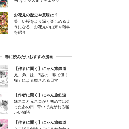
利”なグッズまでチェック
お花見の歴史や意味は？
美しい桜をより深く楽しめるよ
うになる、お花見の由来や雑学
を紹介
春に読みたいおすすめ漫画
【作者に聞く】にゃん旅鉄道
兄、弟、妹、3匹の「駅で働く
猫」による癒される日常
【作者に聞く】にゃん旅鉄道
妹ネコと兄ネコがと初めて出会
ったあの日…背中で紡がれる暖
かい物語
【作者に聞く】にゃん旅鉄道
ネコ駅長が妹ネコに見せたかっ