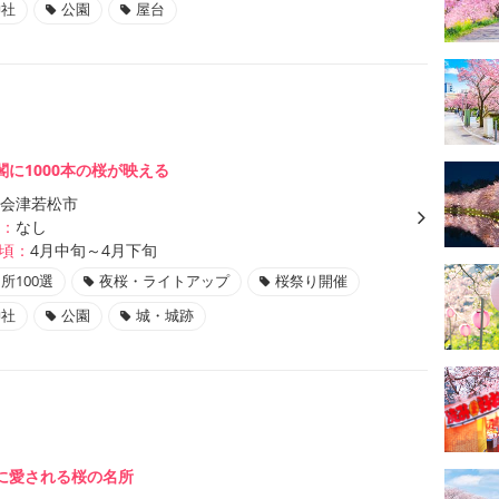
神社
公園
屋台
に1000本の桜が映える
会津若松市
：
なし
頃：
4月中旬～4月下旬
所100選
夜桜・ライトアップ
桜祭り開催
神社
公園
城・城跡
に愛される桜の名所