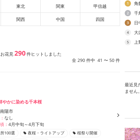
角
1
東北
関東
甲信越
千
2
関西
中国
四国
日
3
大
4
上
5
290
・お花見
件ヒットしました
全 290 件中 41 〜 50 件
最近見
ません
鮮やかに染める千本桜
南陽市
：
なし
頃：
4月中旬～4月下旬
所100選
夜桜・ライトアップ
桜祭り開催