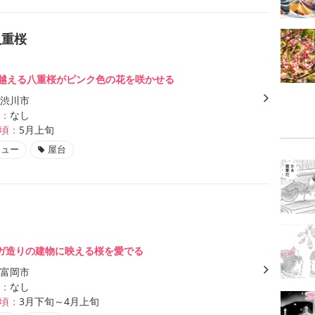
八重桜
を越える八重桜がピンク色の花を咲かせる
渋川市
：
なし
頃：
5月上旬
キュー
屋台
ガ造りの建物に映える桜を愛でる
富岡市
：
なし
頃：
3月下旬～4月上旬