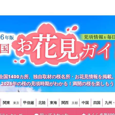
全国1400カ所、独自取材の桜名所・お花見情報を掲載
2026年の桜の見頃時期がわかる！満開の桜を楽しもう
関東
甲信越
北陸
東海
関西
中国
四国
九州
東京
京都