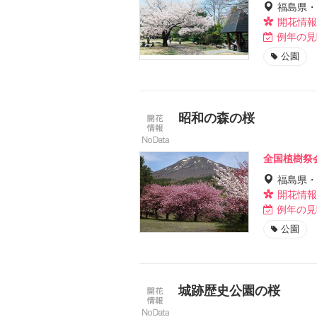
福島県・
開花情報
例年の見
公園
昭和の森の桜
全国植樹祭
福島県・
開花情報
例年の見
公園
城跡歴史公園の桜