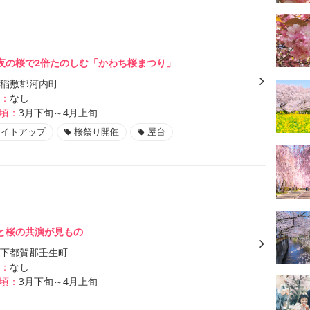
夜の桜で2倍たのしむ「かわち桜まつり」
稲敷郡河内町
：
なし
頃：
3月下旬～4月上旬
ライトアップ
桜祭り開催
屋台
と桜の共演が見もの
下都賀郡壬生町
：
なし
頃：
3月下旬～4月上旬