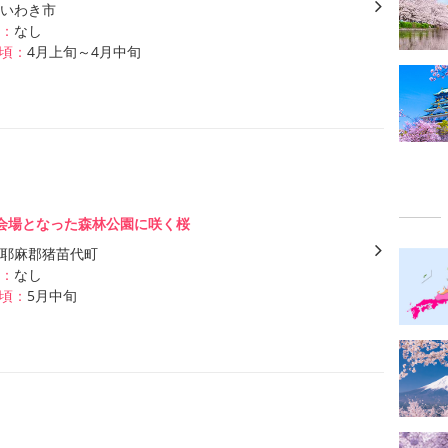
いわき市
：
なし
頃：
4月上旬～4月中旬
会場となった森林公園に咲く桜
耶麻郡猪苗代町
：
なし
頃：
5月中旬