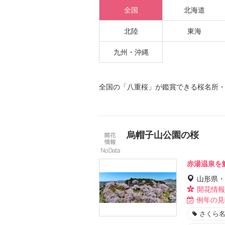
全国
北海道
北陸
東海
九州・沖縄
全国の「八重桜」が鑑賞できる桜名所
烏帽子山公園の桜
赤湯温泉を
山形県・
開花情報
例年の見
さくら名