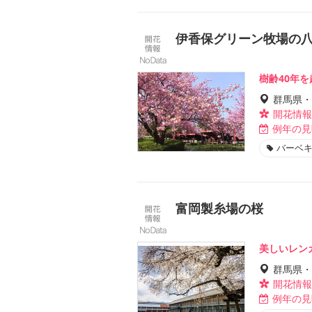
伊香保グリーン牧場の
樹齢40年
群馬県・
開花情報
例年の見
バーベ
富岡製糸場の桜
美しいレン
群馬県・
開花情報
例年の見