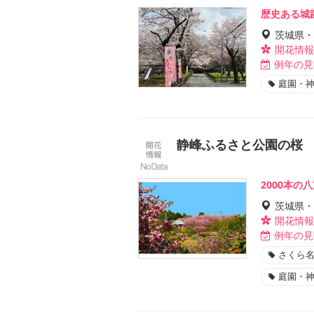
歴史ある城
茨城県・
開花情報
例年の見
庭園・
静峰ふるさと公園の桜
2000本
茨城県・
開花情報
例年の見
さくら名
庭園・