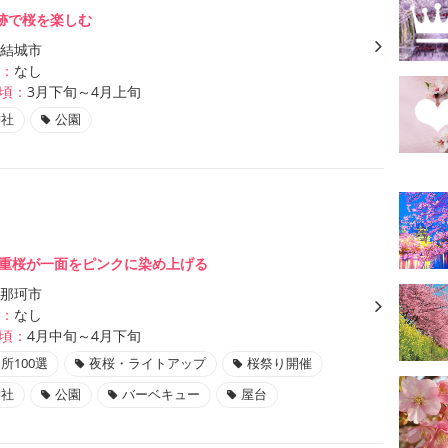
跡で桜を楽しむ
結城市
：
なし
頃：
3月下旬～4月上旬
神社
公園
の八重桜が一面をピンクに染め上げる
那珂市
：
なし
頃：
4月中旬～4月下旬
所100選
夜桜・ライトアップ
桜祭り開催
神社
公園
バーベキュー
屋台