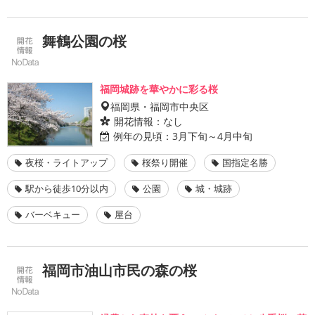
舞鶴公園の桜
福岡城跡を華やかに彩る桜
福岡県・福岡市中央区
開花情報：
なし
例年の見頃：
3月下旬～4月中旬
夜桜・ライトアップ
桜祭り開催
国指定名勝
駅から徒歩10分以内
公園
城・城跡
バーベキュー
屋台
福岡市油山市民の森の桜