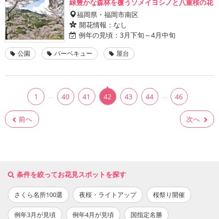
緑豊かな森林を覆うソメイヨシノと八重桜の花
福岡県・福岡市南区
開花情報：
なし
例年の見頃：
3月下旬～4月中旬
公園
バーベキュー
屋台
…
…
1
40
41
42
43
44
46
前へ
次へ
条件を絞ってお花見スポットを探す
さくら名所100選
夜桜・ライトアップ
桜祭り開催
例年3月が見頃
例年4月が見頃
国指定名勝