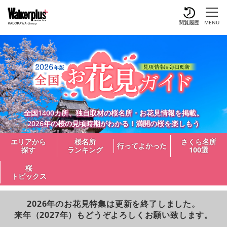
閲覧履歴
MENU
全国1400カ所、独自取材の桜名所・お花見情報を掲載。
2026年の桜の見頃時期がわかる！満開の桜を楽しもう
エリアから
桜名所
さくら名所
行ってよかった
探す
ランキング
100選
桜
トピックス
2026年のお花見特集は更新を終了しました。
来年（2027年）もどうぞよろしくお願い致します。