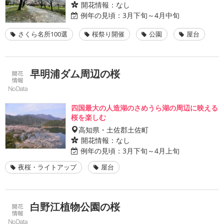
開花情報：
なし
例年の見頃：
3月下旬～4月中旬
さくら名所100選
桜祭り開催
公園
屋台
早明浦ダム周辺の桜
四国最大の人造湖のさめうら湖の周辺に映える
桜を楽しむ
高知県・土佐郡土佐町
開花情報：
なし
例年の見頃：
3月下旬～4月上旬
夜桜・ライトアップ
屋台
白野江植物公園の桜