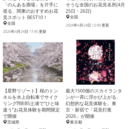
「のんある酒場」を片手に
そうな全国のお花見名所(4月
巡る、関東のおすすめお花
25日・26日)
見スポット BEST10！
全国
全国
2026年4月24日 12:00 更新
2026年4月24日 17:45 更新
【星野リゾート】桜のトン
最大1500個のスカイランタ
ネルを水上自転車でサイク
ンが一斉に浮かび上がる、
リング⁉BEB5土浦で“ひと味
幻想的な花見体験を。東
違う”お花見体験を期間限定
京・新宿で「花見灯夜
で開催
2026」が開催
茨城県
東京都