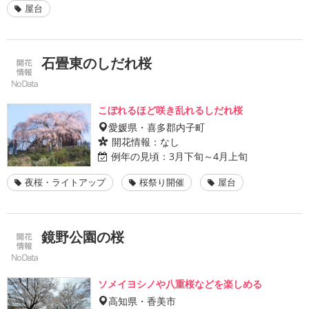
屋台
石畳東のしだれ桜
こぼれるほど咲き乱れるしだれ桜
愛媛県・喜多郡内子町
開花情報：
なし
例年の見頃：
3月下旬～4月上旬
夜桜・ライトアップ
桜祭り開催
屋台
鏡野公園の桜
ソメイヨシノや八重桜などを楽しめる
高知県・香美市