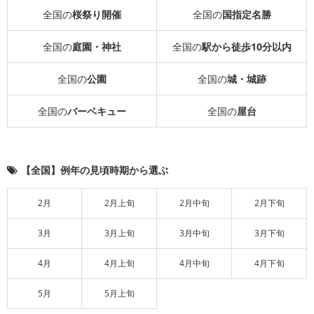
全国の
桜祭り開催
全国の
国指定名勝
全国の
庭園・神社
全国の
駅から徒歩10分以内
全国の
公園
全国の
城・城跡
全国の
バーベキュー
全国の
屋台
【全国】例年の見頃時期から選ぶ
2月
2月上旬
2月中旬
2月下旬
3月
3月上旬
3月中旬
3月下旬
4月
4月上旬
4月中旬
4月下旬
5月
5月上旬