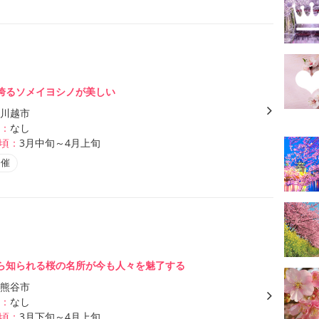
誇るソメイヨシノが美しい
川越市
：
なし
頃：
3月中旬～4月上旬
開催
ら知られる桜の名所が今も人々を魅了する
熊谷市
：
なし
頃：
3月下旬～4月上旬