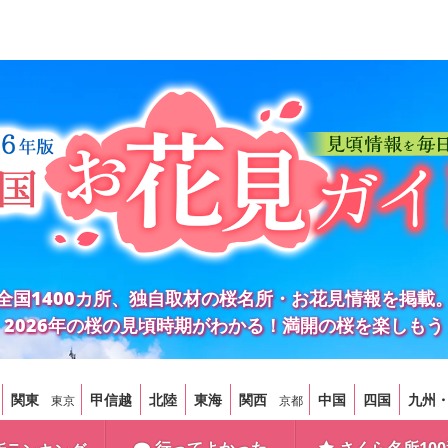
全国1400カ所、独自取材の桜名所・お花見情報を掲載
2026年の桜の見頃時期がわかる！満開の桜を楽しもう
関東
甲信越
北陸
東海
関西
中国
四国
九州
東京
京都