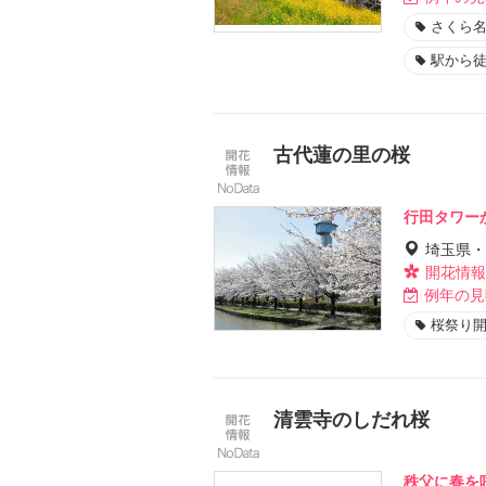
さくら名
駅から徒
古代蓮の里の桜
行田タワー
埼玉県・
開花情報
例年の見
桜祭り
清雲寺のしだれ桜
秩父に春を