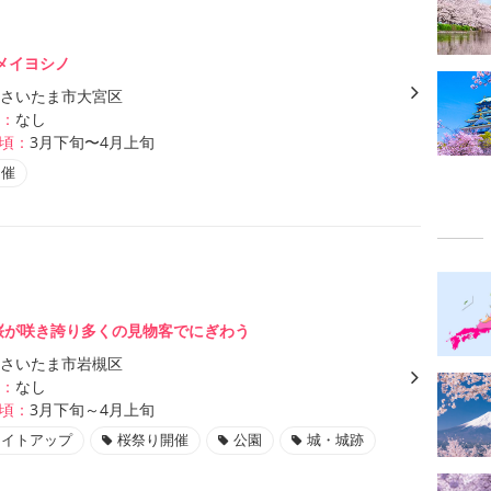
メイヨシノ
さいたま市大宮区
：
なし
頃：
3月下旬〜4月上旬
開催
の桜が咲き誇り多くの見物客でにぎわう
さいたま市岩槻区
：
なし
頃：
3月下旬～4月上旬
ライトアップ
桜祭り開催
公園
城・城跡