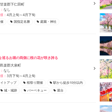
甘楽郡下仁田町
：
なし
頃：
4月上旬～4月下旬
開催
国指定名勝
庭園・神社
を巡るお堀の両側に桜の花が咲き誇る
邑楽郡大泉町
：
なし
頃：
3月下旬～4月上旬
ライトアップ
桜祭り開催
駅から徒歩10分以内
城・城跡
バーベキュー
屋台