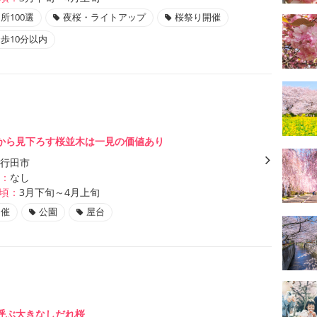
所100選
夜桜・ライトアップ
桜祭り開催
歩10分以内
から見下ろす桜並木は一見の価値あり
行田市
：
なし
頃：
3月下旬～4月上旬
開催
公園
屋台
呼ぶ大きなしだれ桜