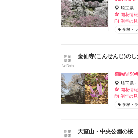
埼玉県・
開花情報
例年の見
夜桜・
金仙寺(こんせんじ)の
樹齢約15
埼玉県・
開花情報
例年の見
夜桜・
天覧山・中央公園の桜