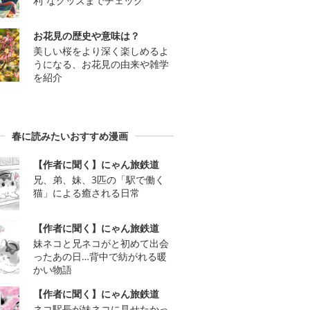
利”なグッズまでチェック
お花見の歴史や意味は？
美しい桜をより深く楽しめるよ
うになる、お花見の由来や雑学
を紹介
春に読みたいおすすめ漫画
【作者に聞く】にゃん旅鉄道
兄、弟、妹、3匹の「駅で働く
猫」による癒される日常
【作者に聞く】にゃん旅鉄道
妹ネコと兄ネコがと初めて出会
ったあの日…背中で紡がれる暖
かい物語
【作者に聞く】にゃん旅鉄道
ネコ駅長が妹ネコに見せたかっ