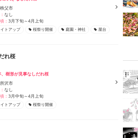
秩父市
：
なし
頃：
3月下旬～4月上旬
ライトアップ
桜祭り開催
庭園・神社
屋台
しだれ桜
0年、樹形が見事なしだれ桜
所沢市
：
なし
頃：
3月中旬～4月上旬
ライトアップ
桜祭り開催