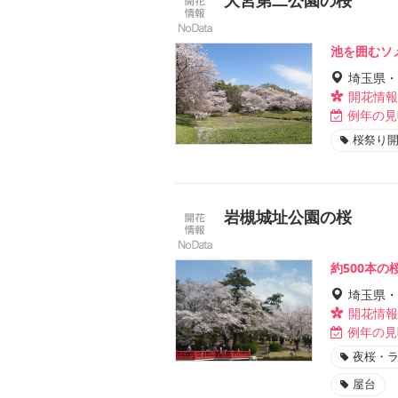
池を囲むソ
埼玉県・
開花情報
例年の見
桜祭り
岩槻城址公園の桜
約500本
埼玉県・
開花情報
例年の見
夜桜・
屋台