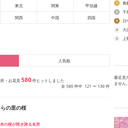
角
1
東北
関東
甲信越
千
2
関西
中国
四国
日
3
大
4
上
5
人気順
最近見
580
名所・お花見
件ヒットしました
ません
全 580 件中 121 〜 130 件
くらの里の桜
00本の桜が咲き誇る名所