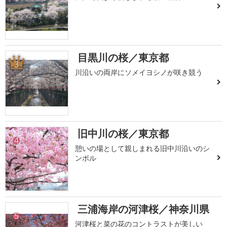
目黒川の桜／東京都
3
川沿いの両岸にソメイヨシノが咲き競う
旧中川の桜／東京都
4
憩いの場として親しまれる旧中川沿いのシ
ンボル
三浦海岸の河津桜／神奈川県
5
河津桜と菜の花のコントラストが美しい