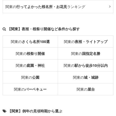
関東の
行ってよかった桜名所・お花見
ランキング
【関東】夜桜・桜祭り開催など条件から探す
関東の
さくら名所100選
関東の
夜桜・ライトアップ
関東の
桜祭り開催
関東の
国指定名勝
関東の
庭園・神社
関東の
駅から徒歩10分以内
関東の
公園
関東の
城・城跡
関東の
バーベキュー
関東の
屋台
【関東】例年の見頃時期から選ぶ