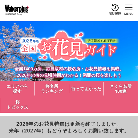
閲覧履歴
MENU
全国1400カ所、独自取材の桜名所・お花見情報を掲載。
2026年の桜の見頃時期がわかる！満開の桜を楽しもう
エリアから
桜名所
さくら名所
行ってよかった
探す
ランキング
100選
桜
トピックス
2026年のお花見特集は更新を終了しました。
来年（2027年）もどうぞよろしくお願い致します。