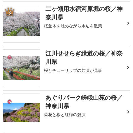
二ヶ領用水宿河原堀の桜／神
3
奈川県
桜並木を眺めながら水辺を散策
江川せせらぎ緑道の桜／神奈
4
川県
桜とチューリップの共演が見事
あぐりパーク嵯峨山苑の桜／
5
神奈川県
菜花と桜と紅梅の競演