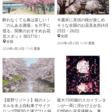
酔わなくても春は楽しい！
今週末に見頃の桜が楽しめ
「のんある酒場」を片手に
そうな全国のお花見名所(4月
巡る、関東のおすすめお花
25日・26日)
見スポット BEST10！
全国
全国
2026年4月24日 12:00 更新
2026年4月24日 17:45 更新
【星野リゾート】桜のトン
最大1500個のスカイランタ
ネルを水上自転車でサイク
ンが一斉に浮かび上がる、
リング⁉BEB5土浦で“ひと味
幻想的な花見体験を。東