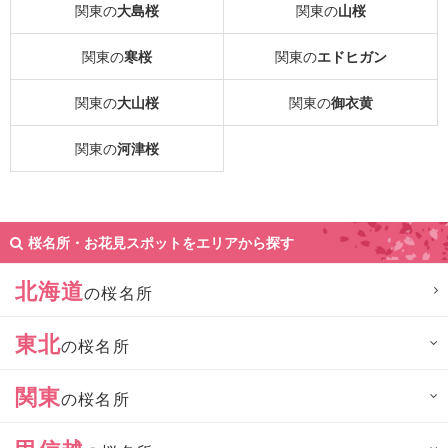
関東の
大島桜
関東の
山桜
関東の
寒桜
関東の
エドヒガン
関東の
大山桜
関東の
御衣黄
関東の
河津桜
桜名所・お花見スポットをエリアから探す
北海道
の桜名所
東北
の桜名所
関東
の桜名所