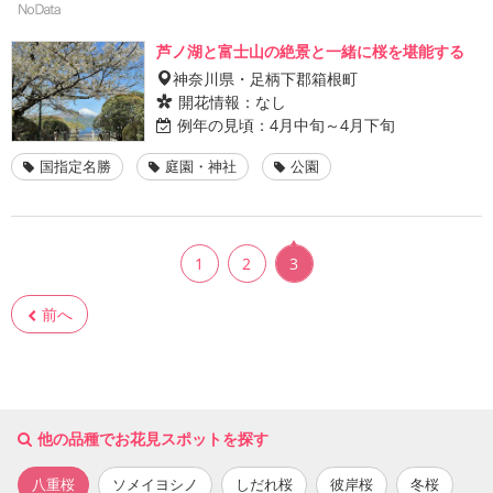
芦ノ湖と富士山の絶景と一緒に桜を堪能する
神奈川県・足柄下郡箱根町
開花情報：
なし
例年の見頃：
4月中旬～4月下旬
国指定名勝
庭園・神社
公園
1
2
3
前へ
他の品種でお花見スポットを探す
八重桜
ソメイヨシノ
しだれ桜
彼岸桜
冬桜