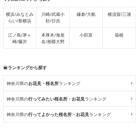
横浜/みなとみ
川崎/武蔵小
鎌倉/大船
横須賀/三浦
らい/新横浜
杉/日吉
江ノ島/茅ヶ
本厚木/海老
小田原
箱根
崎/藤沢
名/相模大野
ランキングから探す
神奈川県の
お花見・桜名所
ランキング
神奈川県の
行ってみたい桜名所・お花見
ランキング
神奈川県の
行ってよかった桜名所・お花見
ランキング