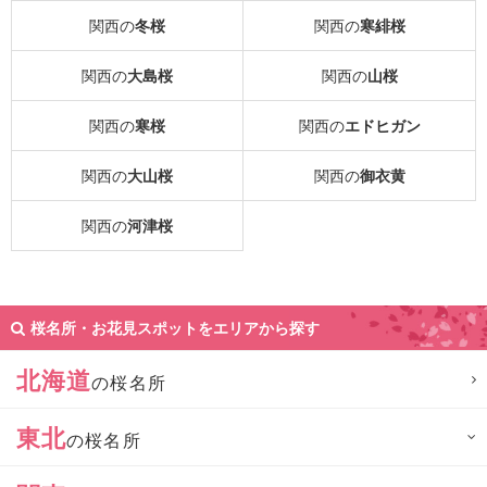
関西の
冬桜
関西の
寒緋桜
関西の
大島桜
関西の
山桜
関西の
寒桜
関西の
エドヒガン
関西の
大山桜
関西の
御衣黄
関西の
河津桜
桜名所・お花見スポットをエリアから探す
北海道
の桜名所
東北
の桜名所