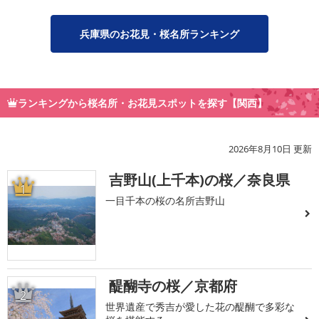
兵庫県のお花見・桜名所ランキング
ランキングから桜名所・お花見スポットを探す【関西】
2026年8月10日 更新
吉野山(上千本)の桜／奈良県
1
一目千本の桜の名所吉野山
醍醐寺の桜／京都府
2
世界遺産で秀吉が愛した花の醍醐で多彩な