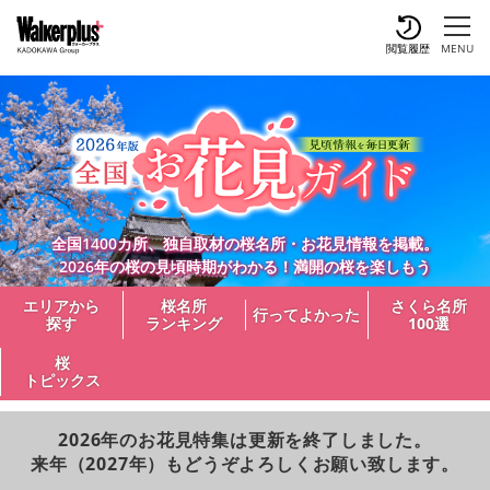
閲覧履歴
MENU
全国1400カ所、独自取材の桜名所・お花見情報を掲載。
2026年の桜の見頃時期がわかる！満開の桜を楽しもう
エリアから
桜名所
さくら名所
行ってよかった
探す
ランキング
100選
桜
トピックス
2026年のお花見特集は更新を終了しました。
来年（2027年）もどうぞよろしくお願い致します。