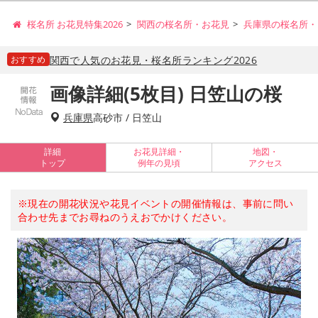
桜名所 お花見特集2026
関西の桜名所・お花見
兵庫県の桜名所・
おすすめ
関西で人気のお花見・桜名所ランキング2026
画像詳細(5枚目) 日笠山の桜
兵庫県
高砂市 / 日笠山
詳細
お花見詳細・
地図・
トップ
例年の見頃
アクセス
※現在の開花状況や花見イベントの開催情報は、事前に問い
合わせ先までお尋ねのうえおでかけください。