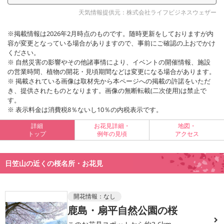
天気情報提供元：株式会社ライフビジネスウェザー
※掲載情報は2026年2月時点のものです。随時更新をしておりますが内
容が変更となっている場合がありますので、事前にご確認の上おでかけ
ください。
※ 自然災害の影響やその他諸事情により、イベントの開催情報、施設
の営業時間、植物の開花・見頃期間などは変更になる場合があります。
※ 掲載されている画像は取材先から本ページへの掲載の許諾をいただ
き、提供されたものとなります。画像の無断転載(二次使用)は禁止で
す。
※ 表示料金は消費税8％ないし10％の内税表示です。
詳細
お花見詳細・
地図・
トップ
例年の見頃
アクセス
日笠山の近くの桜名所・お花見
開花情報：
なし
鹿島・扇平自然公園の桜