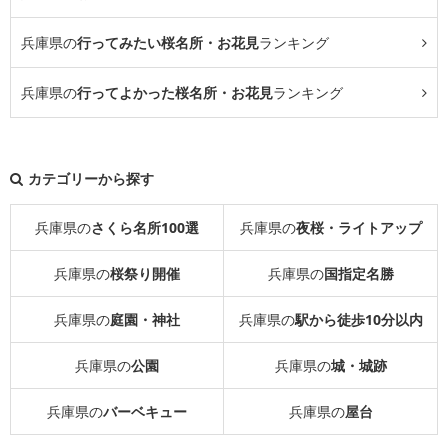
兵庫県の
行ってみたい桜名所・お花見
ランキング
兵庫県の
行ってよかった桜名所・お花見
ランキング
カテゴリーから探す
兵庫県の
さくら名所100選
兵庫県の
夜桜・ライトアップ
兵庫県の
桜祭り開催
兵庫県の
国指定名勝
兵庫県の
庭園・神社
兵庫県の
駅から徒歩10分以内
兵庫県の
公園
兵庫県の
城・城跡
兵庫県の
バーベキュー
兵庫県の
屋台