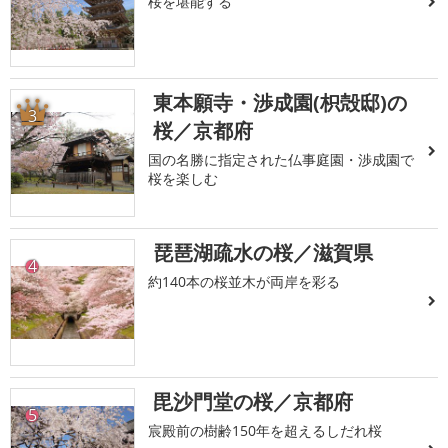
桜を堪能する
東本願寺・渉成園(枳殻邸)の
3
桜／京都府
国の名勝に指定された仏事庭園・渉成園で
桜を楽しむ
琵琶湖疏水の桜／滋賀県
4
約140本の桜並木が両岸を彩る
毘沙門堂の桜／京都府
5
宸殿前の樹齢150年を超えるしだれ桜