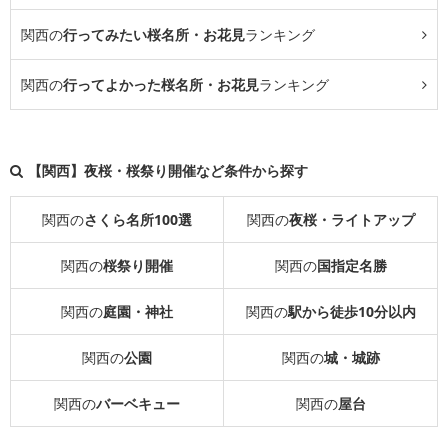
関西の
行ってみたい桜名所・お花見
ランキング
関西の
行ってよかった桜名所・お花見
ランキング
【関西】夜桜・桜祭り開催など条件から探す
関西の
さくら名所100選
関西の
夜桜・ライトアップ
関西の
桜祭り開催
関西の
国指定名勝
関西の
庭園・神社
関西の
駅から徒歩10分以内
関西の
公園
関西の
城・城跡
関西の
バーベキュー
関西の
屋台