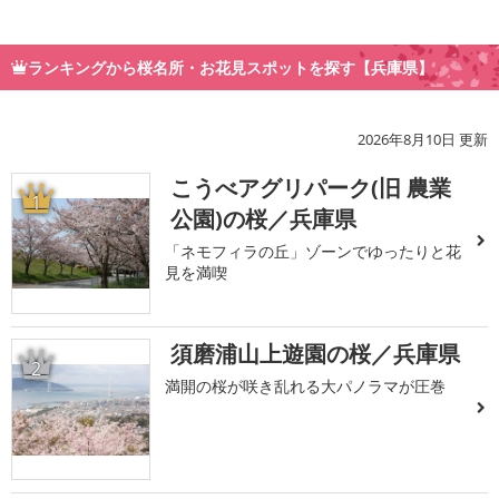
ランキングから桜名所・お花見スポットを探す【兵庫県】
2026年8月10日 更新
こうべアグリパーク(旧 農業
1
公園)の桜／兵庫県
「ネモフィラの丘」ゾーンでゆったりと花
見を満喫
須磨浦山上遊園の桜／兵庫県
2
満開の桜が咲き乱れる大パノラマが圧巻