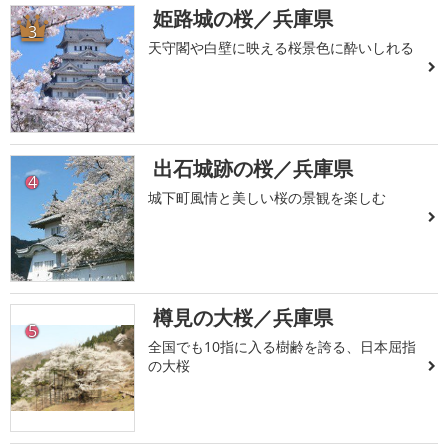
姫路城の桜／兵庫県
3
天守閣や白壁に映える桜景色に酔いしれる
出石城跡の桜／兵庫県
4
城下町風情と美しい桜の景観を楽しむ
樽見の大桜／兵庫県
5
全国でも10指に入る樹齢を誇る、日本屈指
の大桜