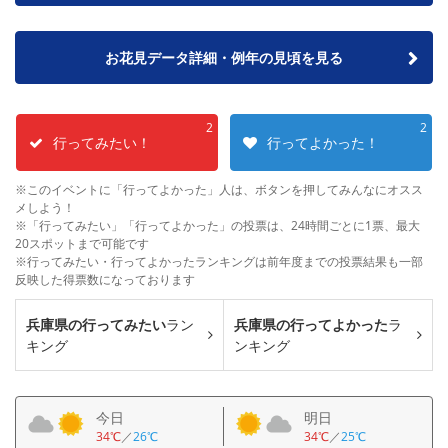
お花見データ詳細・例年の見頃を見る
2
2
行ってみたい！
行ってよかった！
※このイベントに「行ってよかった」人は、ボタンを押してみんなにオスス
メしよう！
※「行ってみたい」「行ってよかった」の投票は、24時間ごとに1票、最大
20スポットまで可能です
※行ってみたい・行ってよかったランキングは前年度までの投票結果も一部
反映した得票数になっております
兵庫県の行ってみたい
ラン
兵庫県の行ってよかった
ラ
キング
ンキング
今日
明日
34℃
／
26℃
34℃
／
25℃