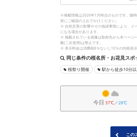
※掲載情報は2026年1月時点のものです。
前にご確認の上おでかけください。
※ 自然災害の影響やその他諸事情により、イ
になる場合があります。
※ 掲載されている画像は取材先から本ページ
載(二次使用)は禁止です。
※ 表示料金は消費税8％ないし10％の内税表
同じ条件の桜名所・お花見スポ
桜祭り開催
駅から徒歩10分
今日
37℃
／
28℃
この