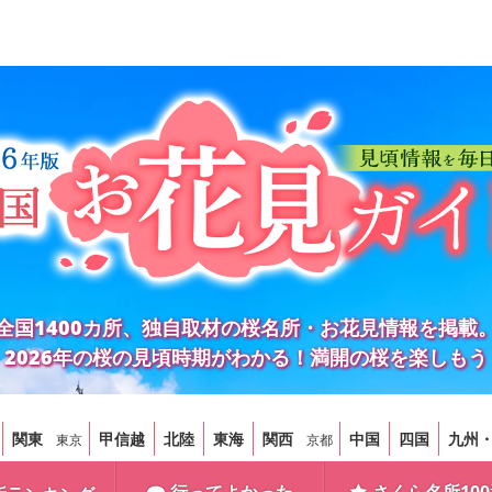
全国1400カ所、独自取材の桜名所・お花見情報を掲載
2026年の桜の見頃時期がわかる！満開の桜を楽しもう
関東
甲信越
北陸
東海
関西
中国
四国
九州
東京
京都