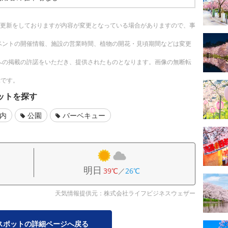
随時更新をしておりますが内容が変更となっている場合がありますので、事
ベントの開催情報、施設の営業時間、植物の開花・見頃期間などは変更
への掲載の許諾をいただき、提供されたものとなります。画像の無断転
示です。
ットを探す
以内
公園
バーベキュー
明日
39℃
／
26℃
天気情報提供元：株式会社ライフビジネスウェザー
スポットの詳細ページへ戻る