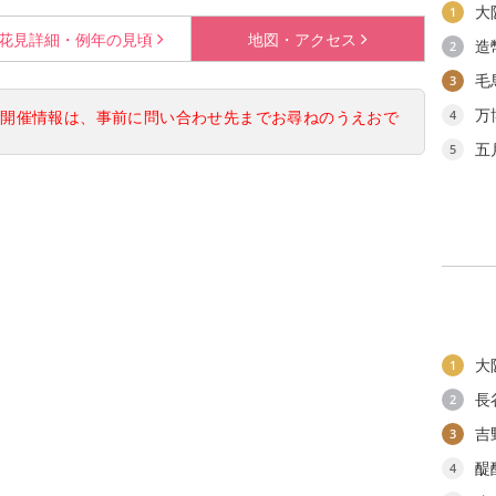
大
1
花見詳細・
例年の見頃
地図・
アクセス
造
2
毛
3
万
の開催情報は、事前に問い合わせ先までお尋ねのうえおで
4
五
5
大
1
長
2
吉
3
醍
4