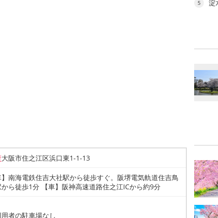
淀
5
府
大阪市住之江区浜口東1-1-13
車】南海電鉄住吉大社駅から徒歩すぐ。阪堺電気軌道住吉鳥
から徒歩1分 【車】阪神高速道路住之江ICから約9分
利用者の駐車場なし