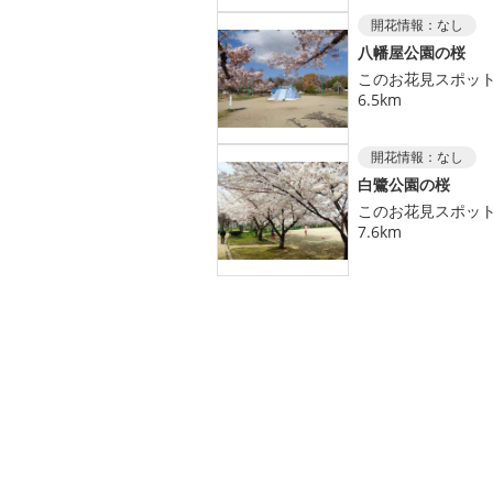
開花情報：
なし
八幡屋公園の桜
このお花見スポッ
6.5km
開花情報：
なし
白鷺公園の桜
このお花見スポッ
7.6km