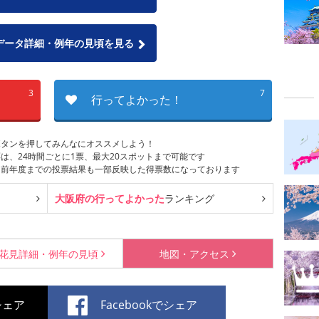
データ詳細・例年の見頃を見る
3
7
行ってよかった！
ボタンを押してみんなにオススメしよう！
は、24時間ごとに1票、最大20スポットまで可能です
は前年度までの投票結果も一部反映した得票数になっております
大阪府の行ってよかった
ランキング
花見詳細・
例年の見頃
地図・
アクセス
でシェア
Facebookでシェア