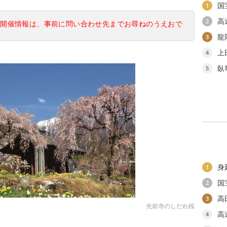
国
1
高
2
の開催情報は、事前に問い合わせ先までお尋ねのうえおで
龍
3
上
4
臥
5
身
1
国
2
高
3
光前寺のしだれ桜
高
4