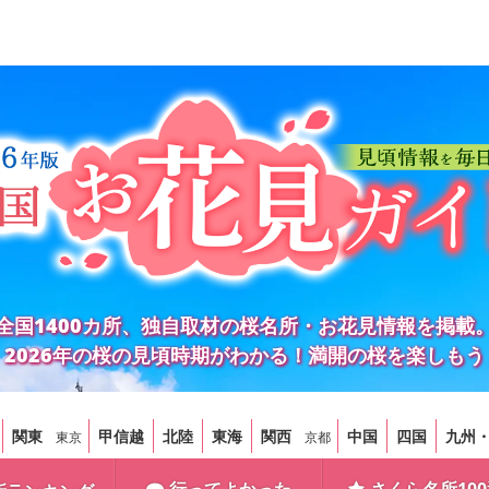
全国1400カ所、独自取材の桜名所・お花見情報を掲載
2026年の桜の見頃時期がわかる！満開の桜を楽しもう
関東
甲信越
北陸
東海
関西
中国
四国
九州
東京
京都