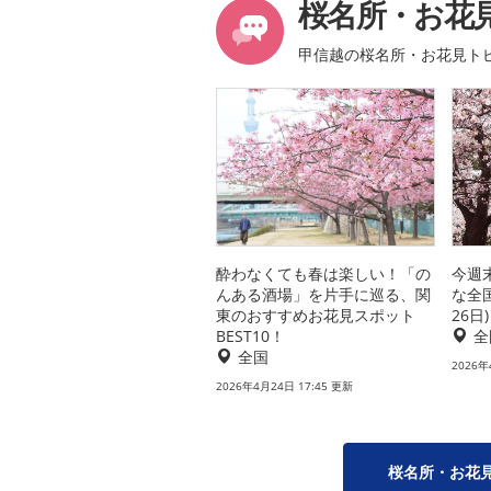
桜名所・お花
甲信越の桜名所・お花見ト
酔わなくても春は楽しい！「の
今週
んある酒場」を片手に巡る、関
な全
東のおすすめお花見スポット
26日)
BEST10！
全
全国
2026年
2026年4月24日 17:45 更新
桜名所・お花