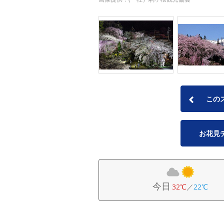
この
お花見
今日
32℃
／
22℃