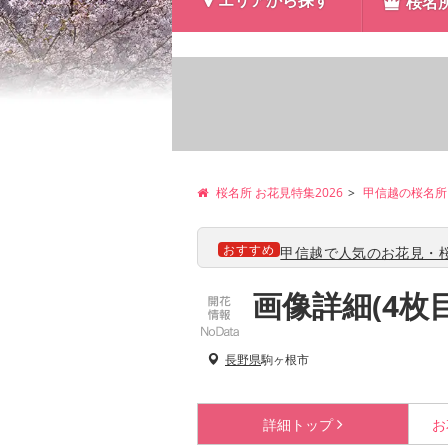
エリアから探す
桜名
桜名所 お花見特集2026
甲信越の桜名所
おすすめ
甲信越で人気のお花見・桜
画像詳細(4枚
長野県
駒ヶ根市
詳細
トップ
お