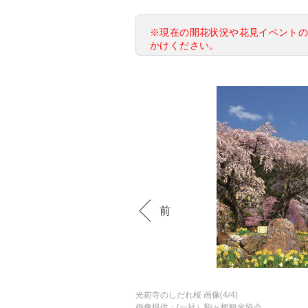
※現在の開花状況や花見イベント
かけください。
前
光前寺のしだれ桜 画像(4/4)
画像提供：(一社）駒ヶ根観光協会