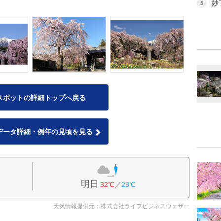
妙
5
スポットの詳細トップへ戻る
データ詳細・例年の見頃を見る
明日
32℃
／
23℃
天気情報提供元：株式会社ライフビジネスウェザー