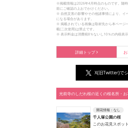
※掲載情報は2026年4月時点のものです。
前にご確認の上おでかけください。
※ 自然災害の影響やその他諸事情により、イ
になる場合があります。
※ 掲載されている画像は取材先から本ページ
載(二次使用)は禁止です。
※ 表示料金は消費税8％ないし10％の内税表
詳細
トップ
お
X(旧Twitter)
光前寺のしだれ桜の近くの桜名所・お
開花情報：
なし
千人塚公園の桜
このお花見スポッ