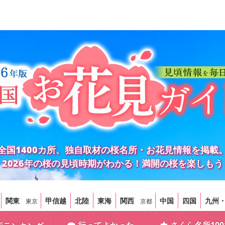
全国1400カ所、独自取材の桜名所・お花見情報を掲載
2026年の桜の見頃時期がわかる！満開の桜を楽しもう
関東
甲信越
北陸
東海
関西
中国
四国
九州
東京
京都