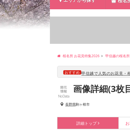
エリアから探す
桜名
桜名所 お花見特集2026
甲信越の桜名所
おすすめ
甲信越で人気のお花見・桜
画像詳細(3枚
長野県
駒ヶ根市
詳細
トップ
お