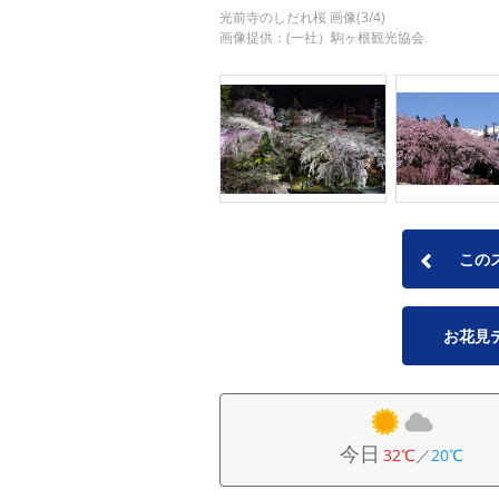
光前寺のしだれ桜 画像(3/4)
画像提供：(一社）駒ヶ根観光協会
この
お花見
今日
32℃
／
20℃