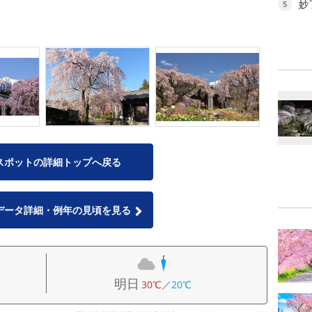
妙
5
スポットの詳細トップへ戻る
データ詳細・例年の見頃を見る
明日
30℃
／
20℃