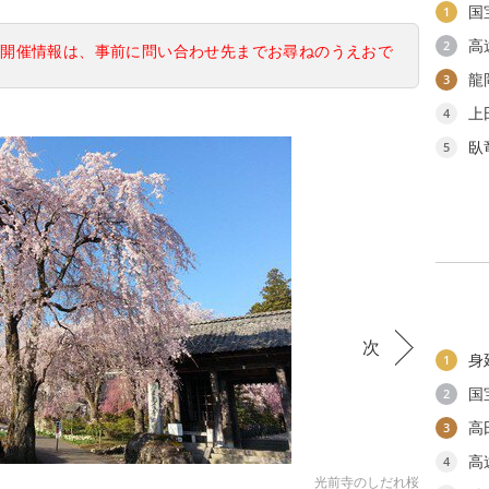
国
1
高
2
の開催情報は、事前に問い合わせ先までお尋ねのうえおで
龍
3
上
4
臥
5
次
身
1
国
2
高
3
高
4
光前寺のしだれ桜