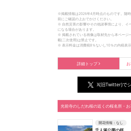
※掲載情報は2026年4月時点のものです。
前にご確認の上おでかけください。
※ 自然災害の影響やその他諸事情により、イ
になる場合があります。
※ 掲載されている画像は取材先から本ページ
載(二次使用)は禁止です。
※ 表示料金は消費税8％ないし10％の内税表
詳細
トップ
お
X(旧Twitter)
光前寺のしだれ桜の近くの桜名所・お
開花情報：
なし
千人塚公園の桜