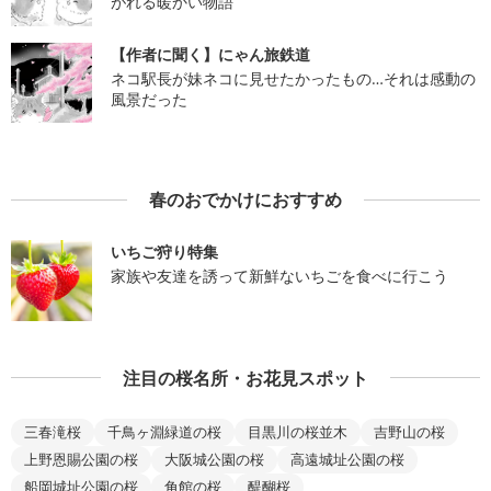
がれる暖かい物語
【作者に聞く】にゃん旅鉄道
ネコ駅長が妹ネコに見せたかったもの…それは感動の
風景だった
春のおでかけにおすすめ
いちご狩り特集
家族や友達を誘って新鮮ないちごを食べに行こう
注目の桜名所・お花見スポット
三春滝桜
千鳥ヶ淵緑道の桜
目黒川の桜並木
吉野山の桜
上野恩賜公園の桜
大阪城公園の桜
高遠城址公園の桜
船岡城址公園の桜
角館の桜
醍醐桜