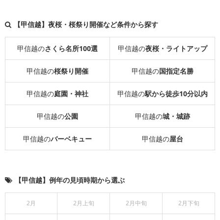
【甲信越】夜桜・桜祭り開催など条件から探す
甲信越の
さくら名所100選
甲信越の
夜桜・ライトアップ
甲信越の
桜祭り開催
甲信越の
国指定名勝
甲信越の
庭園・神社
甲信越の
駅から徒歩10分以内
甲信越の
公園
甲信越の
城・城跡
甲信越の
バーベキュー
甲信越の
屋台
【甲信越】例年の見頃時期から選ぶ
2月
2月上旬
2月中旬
2月下旬