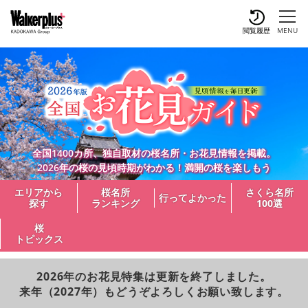
閲覧履歴
MENU
全国1400カ所、独自取材の桜名所・お花見情報を掲載。
2026年の桜の見頃時期がわかる！満開の桜を楽しもう
エリアから
桜名所
さくら名所
行ってよかった
探す
ランキング
100選
桜
トピックス
2026年のお花見特集は更新を終了しました。
来年（2027年）もどうぞよろしくお願い致します。