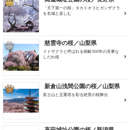
1
「天下第一の桜」タカトオコヒガンザクラ
を名城と楽しむ
慈雲寺の桜／山梨県
2
イトザクラと呼ばれる樹齢300年の見事な
しだれ桜
新倉山浅間公園の桜／山梨県
3
富士山と五重塔を彩る絶景の桜舞台
高田城址公園の桜／新潟県