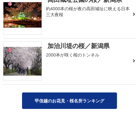
4
約4000本の桜が夜の高田城址に映える日本
三大夜桜
加治川堤の桜／新潟県
5
2000本が咲く桜のトンネル
甲信越のお花見・桜名所ランキング