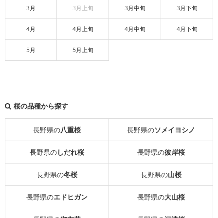
3月
3月上旬
3月中旬
3月下旬
4月
4月上旬
4月中旬
4月下旬
5月
5月上旬
桜の品種から探す
長野県の
八重桜
長野県の
ソメイヨシノ
長野県の
しだれ桜
長野県の
彼岸桜
長野県の
冬桜
長野県の
山桜
長野県の
エドヒガン
長野県の
大山桜