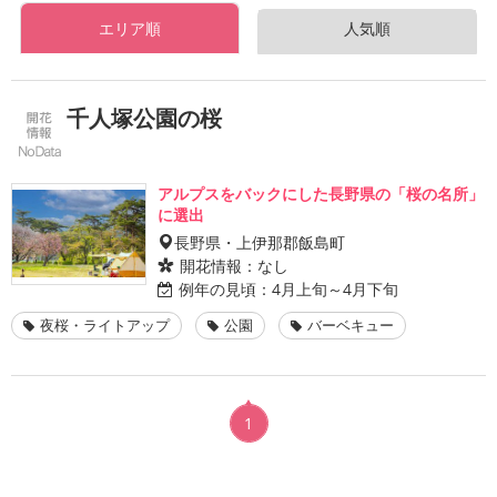
エリア順
人気順
千人塚公園の桜
アルプスをバックにした長野県の「桜の名所」
に選出
長野県・上伊那郡飯島町
開花情報：
なし
例年の見頃：
4月上旬～4月下旬
夜桜・ライトアップ
公園
バーベキュー
1