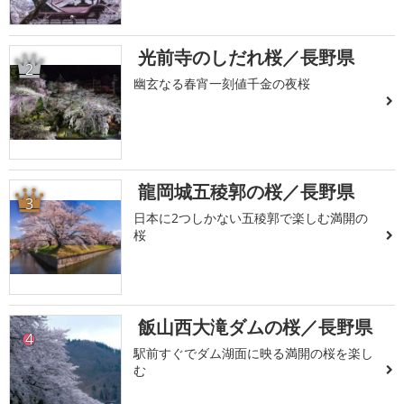
光前寺のしだれ桜／長野県
2
幽玄なる春宵一刻値千金の夜桜
龍岡城五稜郭の桜／長野県
3
日本に2つしかない五稜郭で楽しむ満開の
桜
飯山西大滝ダムの桜／長野県
4
駅前すぐでダム湖面に映る満開の桜を楽し
む