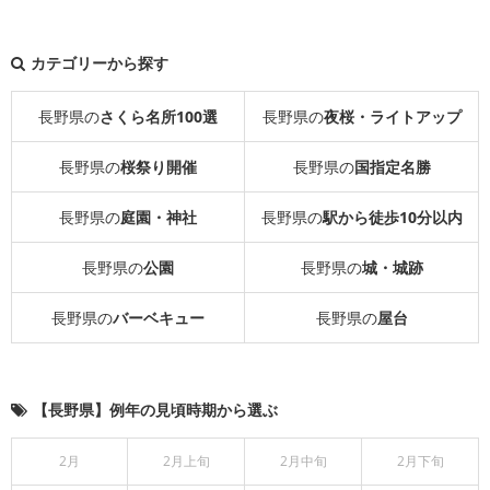
カテゴリーから探す
長野県の
さくら名所100選
長野県の
夜桜・ライトアップ
長野県の
桜祭り開催
長野県の
国指定名勝
長野県の
庭園・神社
長野県の
駅から徒歩10分以内
長野県の
公園
長野県の
城・城跡
長野県の
バーベキュー
長野県の
屋台
【長野県】例年の見頃時期から選ぶ
2月
2月上旬
2月中旬
2月下旬