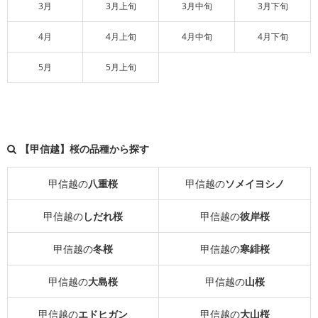
3月
3月上旬
3月中旬
3月下旬
4月
4月上旬
4月中旬
4月下旬
5月
5月上旬
【甲信越】桜の品種から探す
甲信越の
八重桜
甲信越の
ソメイヨシノ
甲信越の
しだれ桜
甲信越の
彼岸桜
甲信越の
冬桜
甲信越の
寒緋桜
甲信越の
大島桜
甲信越の
山桜
甲信越の
エドヒガン
甲信越の
大山桜