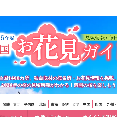
全国1400カ所、独自取材の桜名所・お花見情報を掲載
2026年の桜の見頃時期がわかる！満開の桜を楽しもう
関東
甲信越
北陸
東海
関西
中国
四国
九州
東京
京都