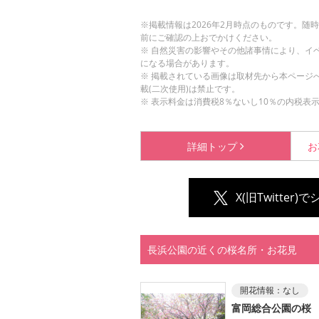
※掲載情報は2026年2月時点のものです。
前にご確認の上おでかけください。
※ 自然災害の影響やその他諸事情により、イ
になる場合があります。
※ 掲載されている画像は取材先から本ページ
載(二次使用)は禁止です。
※ 表示料金は消費税8％ないし10％の内税表
詳細
トップ
お
X(旧Twitter)
長浜公園の近くの桜名所・お花見
開花情報：
なし
富岡総合公園の桜