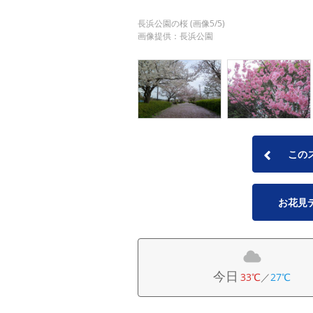
長浜公園の桜 (画像5/5)
画像提供：長浜公園
この
お花見
今日
33℃
／
27℃