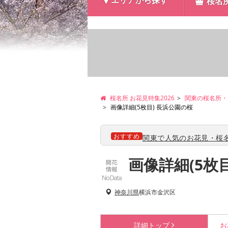
エリアから探す
桜名
桜名所 お花見特集2026
関東の桜名所・
画像詳細(5枚目) 長浜公園の桜
おすすめ
関東で人気のお花見・桜名
画像詳細(5枚
神奈川県
横浜市金沢区
詳細
トップ
お