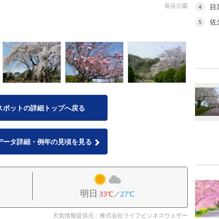
長浜公園
目
4
佐
5
スポットの詳細トップへ戻る
データ詳細・例年の見頃を見る
明日
33℃
／
27℃
天気情報提供元：株式会社ライフビジネスウェザー