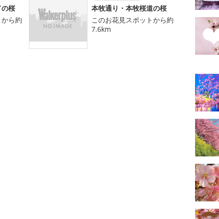
ドの桜
本牧通り・本牧桜道の桜
トから約
このお花見スポットから約
7.6km