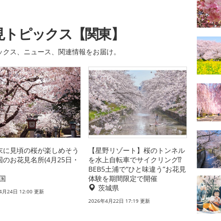
見トピックス【関東】
ックス、ニュース、関連情報をお届け。
末に見頃の桜が楽しめそう
【星野リゾート】桜のトンネル
国のお花見名所(4月25日・
を水上自転車でサイクリング⁉
BEB5土浦で“ひと味違う”お花見
国
体験を期間限定で開催
茨城県
4月24日 12:00 更新
2026年4月22日 17:19 更新