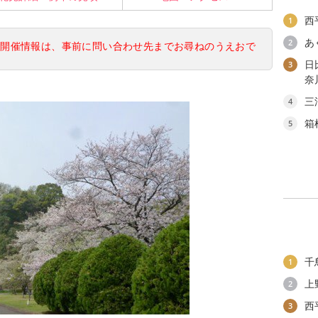
西
1
あ
2
の開催情報は、事前に問い合わせ先までお尋ねのうえおで
日
3
奈
三
4
箱
5
千
1
上
2
西
3