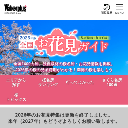
閲覧履歴
MENU
全国1400カ所、独自取材の桜名所・お花見情報を掲載。
2026年の桜の見頃時期がわかる！満開の桜を楽しもう
エリアから
桜名所
さくら名所
行ってよかった
探す
ランキング
100選
桜
トピックス
2026年のお花見特集は更新を終了しました。
来年（2027年）もどうぞよろしくお願い致します。