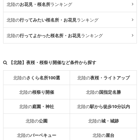
北陸の
お花見・桜名所
ランキング
北陸の
行ってみたい桜名所・お花見
ランキング
北陸の
行ってよかった桜名所・お花見
ランキング
【北陸】夜桜・桜祭り開催など条件から探す
北陸の
さくら名所100選
北陸の
夜桜・ライトアップ
北陸の
桜祭り開催
北陸の
国指定名勝
北陸の
庭園・神社
北陸の
駅から徒歩10分以内
北陸の
公園
北陸の
城・城跡
北陸の
バーベキュー
北陸の
屋台