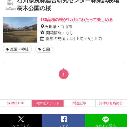
石川県農林総合研究センター林業試験場
樹木公園の桜
130品種の桜が1カ月にわたって楽しめる
石川県・白山市
開花情報：
なし
例年の見頃：
4月上旬～5月上旬
庭園・神社
公園
1
河津桜TOP
河津桜スポット
関連記事
河津桜名所紹介
シェアする
シェア
友だちに送る