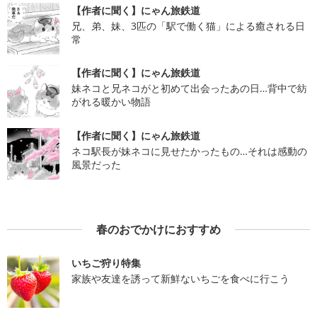
【作者に聞く】にゃん旅鉄道
兄、弟、妹、3匹の「駅で働く猫」による癒される日
常
【作者に聞く】にゃん旅鉄道
妹ネコと兄ネコがと初めて出会ったあの日…背中で紡
がれる暖かい物語
【作者に聞く】にゃん旅鉄道
ネコ駅長が妹ネコに見せたかったもの…それは感動の
風景だった
春のおでかけにおすすめ
いちご狩り特集
家族や友達を誘って新鮮ないちごを食べに行こう