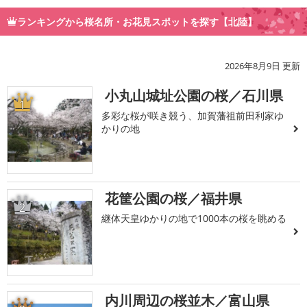
ランキングから桜名所・お花見スポットを探す【北陸】
2026年8月9日 更新
小丸山城址公園の桜／石川県
1
多彩な桜が咲き競う、加賀藩祖前田利家ゆ
かりの地
花筐公園の桜／福井県
2
継体天皇ゆかりの地で1000本の桜を眺める
内川周辺の桜並木／富山県