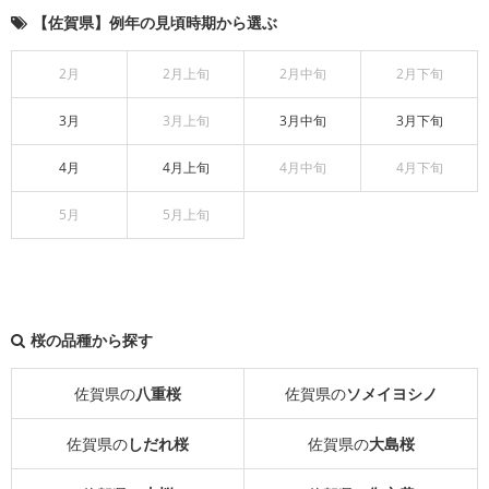
【佐賀県】例年の見頃時期から選ぶ
2月
2月上旬
2月中旬
2月下旬
3月
3月上旬
3月中旬
3月下旬
4月
4月上旬
4月中旬
4月下旬
5月
5月上旬
桜の品種から探す
佐賀県の
八重桜
佐賀県の
ソメイヨシノ
佐賀県の
しだれ桜
佐賀県の
大島桜