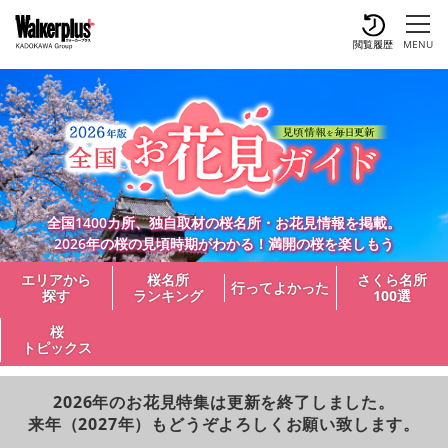
閲覧履歴
MENU
全国1400カ所、独自取材の桜名所・お花見情報を掲載。
2026年の桜の見頃時期がわかる！満開の桜を楽しもう
エリアから
桜名所
さくら名所
行ってよかった
探す
ランキング
100選
桜
トピックス
2026年のお花見特集は更新を終了しました。
来年（2027年）もどうぞよろしくお願い致します。