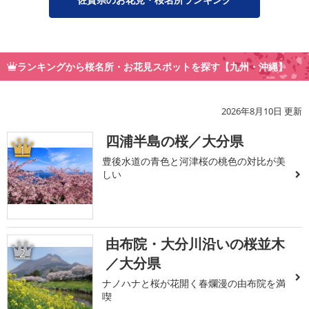
ランキングから桜名所・お花見スポットを探す【九州・沖縄】
2026年8月10日 更新
四浦半島の桜／大分県
1
豊後水道の青色と河津桜の桃色の対比が美
しい
由布院・大分川沿いの桜並木
2
／大分県
ナノハナと桜が花開く春爛漫の由布院を満
喫