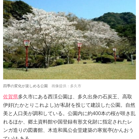
四季の変化が楽しめる公園
画像提供：多久市
佐賀県
多久市にある西渓公園は、多久出身の石炭王、高取
伊好(たかとりこれよし)が私財を投じて建設した公園。自然
美と人口美が調和している。公園内に約400本の桜が咲き乱
れるほか、郷土資料館や国登録有形文化財に指定されたレ
ンガ造りの図書館、木造和風公会堂建築の寒鴬亭(かんおう
てい)もある。