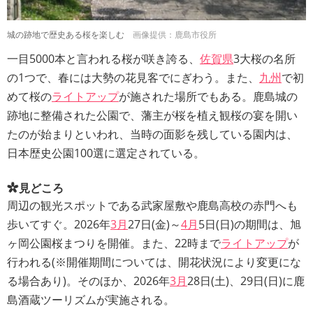
城の跡地で歴史ある桜を楽しむ
画像提供：鹿島市役所
一目5000本と言われる桜が咲き誇る、
佐賀県
3大桜の名所
の1つで、春には大勢の花見客でにぎわう。また、
九州
で初
めて桜の
ライトアップ
が施された場所でもある。鹿島城の
跡地に整備された公園で、藩主が桜を植え観桜の宴を開い
たのが始まりといわれ、当時の面影を残している園内は、
日本歴史公園100選に選定されている。
見どころ
周辺の観光スポットである武家屋敷や鹿島高校の赤門へも
歩いてすぐ。2026年
3月
27日(金)～
4月
5日(日)の期間は、旭
ヶ岡公園桜まつりを開催。また、22時まで
ライトアップ
が
行われる(※開催期間については、開花状況により変更にな
る場合あり)。そのほか、2026年
3月
28日(土)、29日(日)に鹿
島酒蔵ツーリズムが実施される。