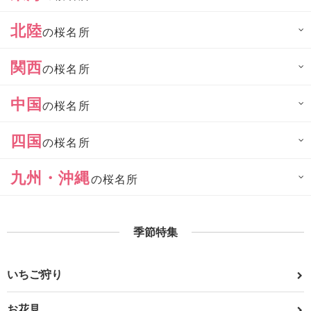
北陸
の桜名所
関西
の桜名所
中国
の桜名所
四国
の桜名所
九州・沖縄
の桜名所
季節特集
いちご狩り
お花見