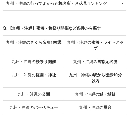
九州・沖縄の
行ってよかった桜名所・お花見
ランキング
【九州・沖縄】夜桜・桜祭り開催など条件から探す
九州・沖縄の
さくら名所100選
九州・沖縄の
夜桜・ライトアッ
プ
九州・沖縄の
桜祭り開催
九州・沖縄の
国指定名勝
九州・沖縄の
庭園・神社
九州・沖縄の
駅から徒歩10分
以内
九州・沖縄の
公園
九州・沖縄の
城・城跡
九州・沖縄の
バーベキュー
九州・沖縄の
屋台