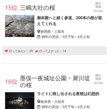
15位
三嶋大社の桜
御本殿へと続く参道、200本の桜が迎
えてくれる
静岡県・三島市
例年の見頃：
3月下旬～4月上旬
行ってみたい：
20
行ってよかった：
14
墨俣一夜城址公園・犀川堤
16位
の桜
ライトに映し出される夜桜は幻想的
岐阜県・大垣市
例年の見頃：
3月下旬～4月上旬