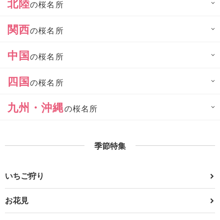
北陸
の桜名所
関西
の桜名所
中国
の桜名所
四国
の桜名所
九州・沖縄
の桜名所
季節特集
いちご狩り
お花見