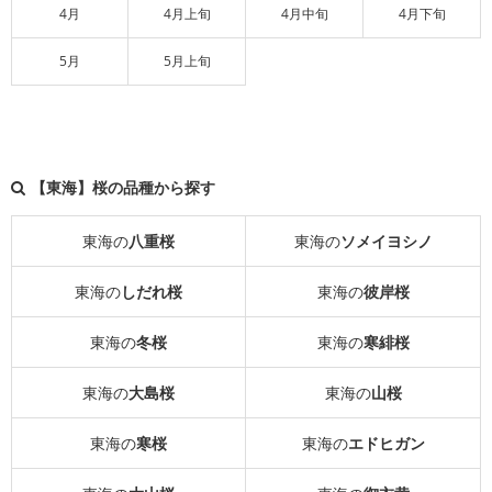
4月
4月上旬
4月中旬
4月下旬
5月
5月上旬
【東海】桜の品種から探す
東海の
八重桜
東海の
ソメイヨシノ
東海の
しだれ桜
東海の
彼岸桜
東海の
冬桜
東海の
寒緋桜
東海の
大島桜
東海の
山桜
東海の
寒桜
東海の
エドヒガン