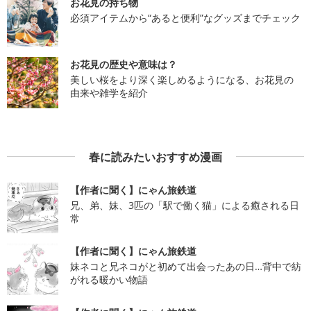
お花見の持ち物
必須アイテムから“あると便利”なグッズまでチェック
お花見の歴史や意味は？
美しい桜をより深く楽しめるようになる、お花見の
由来や雑学を紹介
春に読みたいおすすめ漫画
【作者に聞く】にゃん旅鉄道
兄、弟、妹、3匹の「駅で働く猫」による癒される日
常
【作者に聞く】にゃん旅鉄道
妹ネコと兄ネコがと初めて出会ったあの日…背中で紡
がれる暖かい物語