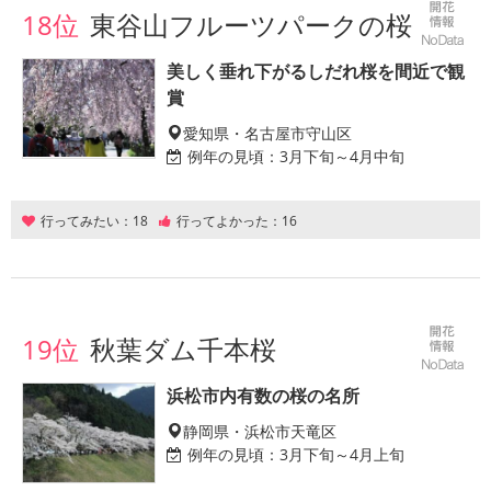
18位
東谷山フルーツパークの桜
美しく垂れ下がるしだれ桜を間近で観
賞
愛知県・名古屋市守山区
例年の見頃：
3月下旬～4月中旬
行ってみたい：
18
行ってよかった：
16
19位
秋葉ダム千本桜
浜松市内有数の桜の名所
静岡県・浜松市天竜区
例年の見頃：
3月下旬～4月上旬