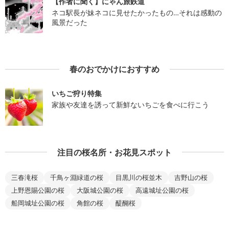
【作者に聞く】にゃん旅鉄道
ネコ駅長が妹ネコに見せたかったもの…それは感動の
風景だった
春のおでかけにおすすめ
いちご狩り特集
家族や友達を誘って新鮮ないちごを食べに行こう
注目の桜名所・お花見スポット
三春滝桜
千鳥ヶ淵緑道の桜
目黒川の桜並木
吉野山の桜
上野恩賜公園の桜
大阪城公園の桜
高遠城址公園の桜
船岡城址公園の桜
角館の桜
醍醐桜