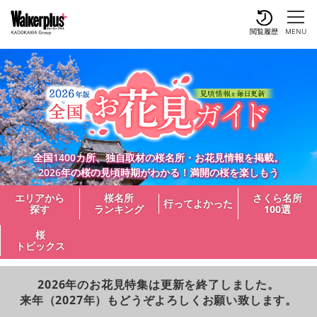
閲覧履歴
MENU
全国1400カ所、独自取材の桜名所・お花見情報を掲載。
2026年の桜の見頃時期がわかる！満開の桜を楽しもう
エリアから
桜名所
さくら名所
行ってよかった
探す
ランキング
100選
桜
トピックス
2026年のお花見特集は更新を終了しました。
来年（2027年）もどうぞよろしくお願い致します。