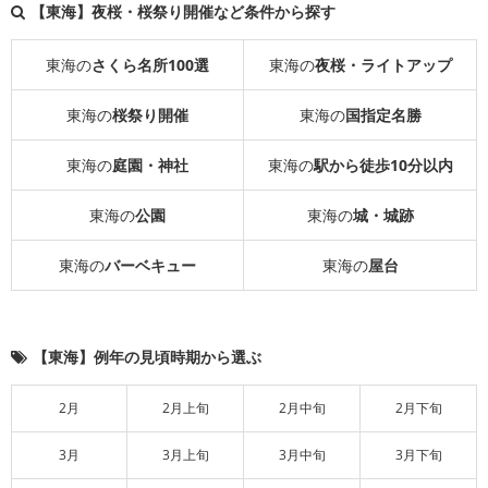
【東海】夜桜・桜祭り開催など条件から探す
東海の
さくら名所100選
東海の
夜桜・ライトアップ
東海の
桜祭り開催
東海の
国指定名勝
東海の
庭園・神社
東海の
駅から徒歩10分以内
東海の
公園
東海の
城・城跡
東海の
バーベキュー
東海の
屋台
【東海】例年の見頃時期から選ぶ
2月
2月上旬
2月中旬
2月下旬
3月
3月上旬
3月中旬
3月下旬