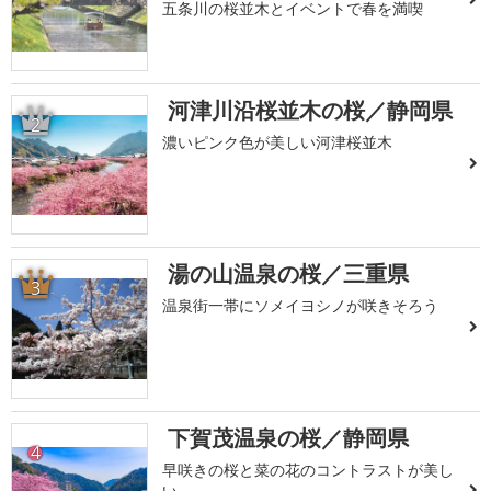
五条川の桜並木とイベントで春を満喫
河津川沿桜並木の桜／静岡県
2
濃いピンク色が美しい河津桜並木
湯の山温泉の桜／三重県
3
温泉街一帯にソメイヨシノが咲きそろう
下賀茂温泉の桜／静岡県
4
早咲きの桜と菜の花のコントラストが美し
い