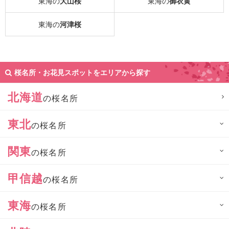
東海の
大山桜
東海の
御衣黄
東海の
河津桜
桜名所・お花見スポットをエリアから探す
北海道
の桜名所
東北
の桜名所
関東
の桜名所
甲信越
の桜名所
東海
の桜名所