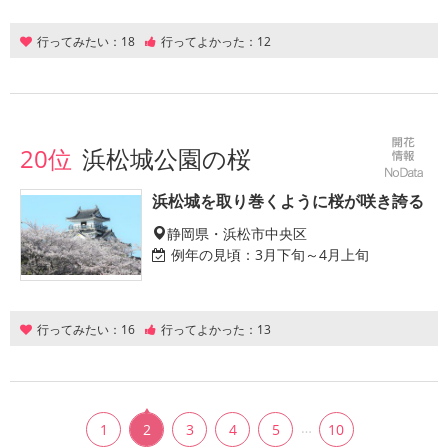
行ってみたい：
18
行ってよかった：
12
20位
浜松城公園の桜
浜松城を取り巻くように桜が咲き誇る
静岡県・浜松市中央区
例年の見頃：
3月下旬～4月上旬
行ってみたい：
16
行ってよかった：
13
…
1
2
3
4
5
10