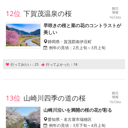
12位
下賀茂温泉の桜
早咲きの桜と菜の花のコントラストが
美しい
静岡県・賀茂郡南伊豆町
例年の見頃：
2月上旬～3月上旬
行ってみたい：
25
行ってよかった：
18
13位
山崎川四季の道の桜
山崎川沿いを満開の桜の花が彩る
愛知県・名古屋市瑞穂区
例年の見頃：
3月下旬～4月上旬