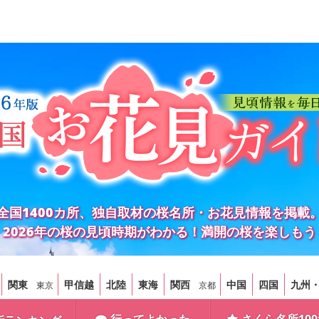
全国1400カ所、独自取材の桜名所・お花見情報を掲載
2026年の桜の見頃時期がわかる！満開の桜を楽しもう
関東
甲信越
北陸
東海
関西
中国
四国
九州
東京
京都