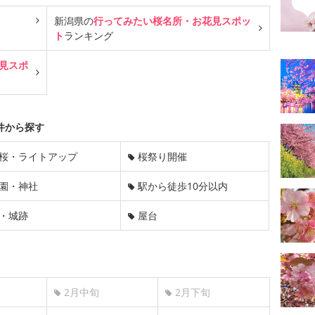
新潟県の
行ってみたい桜名所・お花見スポッ
ト
ランキング
見スポ
件から探す
桜・ライトアップ
桜祭り開催
園・神社
駅から徒歩10分以内
・城跡
屋台
2月中旬
2月下旬