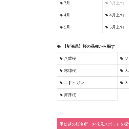
3月
3月上旬
4月
4月上旬
5月
5月上旬
【新潟県】桜の品種から探す
八重桜
ソ
寒緋桜
大
エドヒガン
大
河津桜
甲信越の桜名所・お花見スポットを探