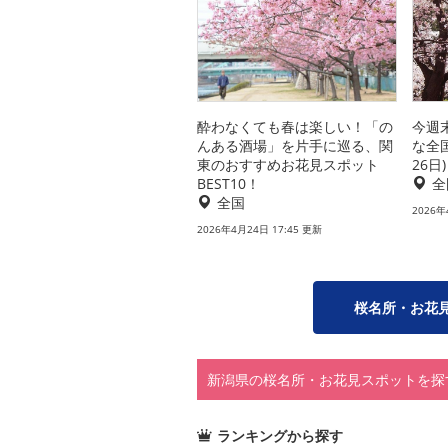
酔わなくても春は楽しい！「の
今週
んある酒場」を片手に巡る、関
な全
東のおすすめお花見スポット
26日)
BEST10！
全
全国
2026年
2026年4月24日 17:45 更新
桜名所・お花
新潟県の桜名所・お花見スポットを探
ランキングから探す