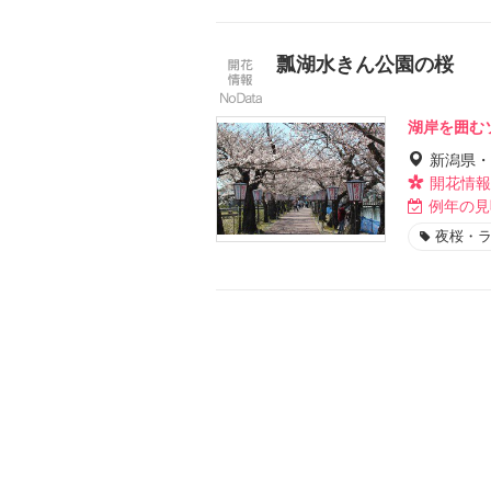
瓢湖水きん公園の桜
湖岸を囲む
新潟県・
開花情報
例年の見
夜桜・