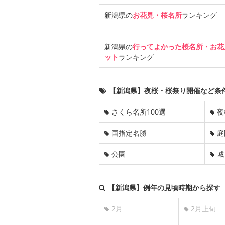
新潟県の
お花見・桜名所
ランキング
新潟県の
行ってよかった桜名所・お花
ット
ランキング
【新潟県】夜桜・桜祭り開催など条
さくら名所100選
夜
国指定名勝
庭
公園
城
【新潟県】例年の見頃時期から探す
2月
2月上旬