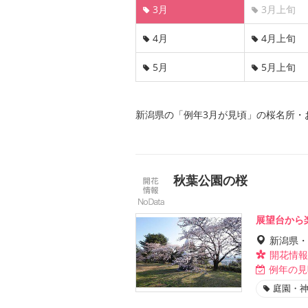
3月
3月上旬
4月
4月上旬
5月
5月上旬
新潟県の「例年3月が見頃」の桜名所・
秋葉公園の桜
展望台から
新潟県・
開花情報
例年の見
庭園・