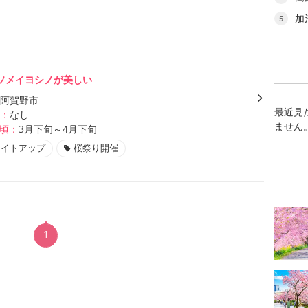
加
5
ソメイヨシノが美しい
阿賀野市
最近見
：
なし
ません
頃：
3月下旬～4月下旬
ライトアップ
桜祭り開催
1