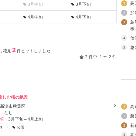
高
1
3月中旬
3月下旬
加
2
4月中旬
4月下旬
鳥
3
桜
信
4
悠
5
2
お花見
件ヒットしました
全 2 件中 1 〜 2 件
楽しむ桜の絶景
新潟市秋葉区
高
1
：
なし
慈
2
頃：
3月下旬～4月上旬
新
3
神社
公園
高
4