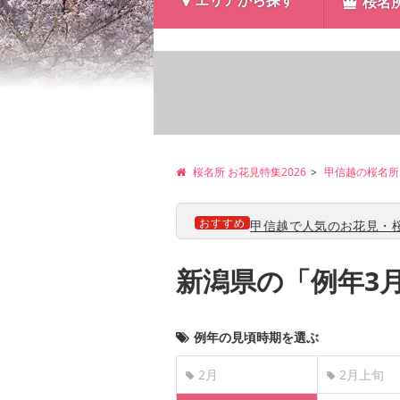
エリアから探す
桜名
桜名所 お花見特集2026
甲信越の桜名所
おすすめ
甲信越で人気のお花見・桜
新潟県の「例年3
例年の見頃時期を選ぶ
2月
2月上旬