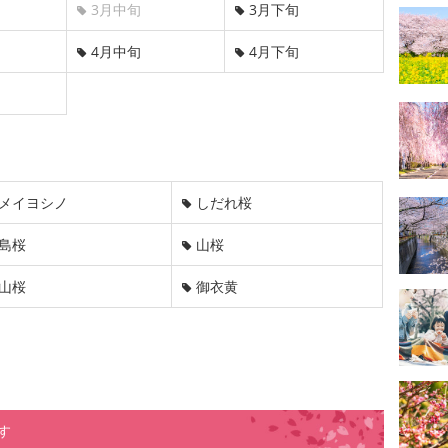
3月中旬
3月下旬
4月中旬
4月下旬
メイヨシノ
しだれ桜
島桜
山桜
山桜
御衣黄
す