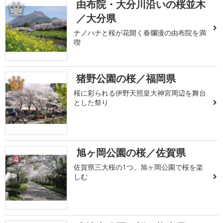
由布院・大分川沿いの桜並木
2
／大分県
ナノハナと桜が花開く春爛漫の由布院を満
喫
猪野公園の桜／福岡県
3
桜に彩られる伊野天照皇大神宮周辺を舞台
とした祭り
旭ヶ岡公園の桜／佐賀県
4
佐賀県三大桜の1つ、旭ヶ岡公園で桜を楽
しむ