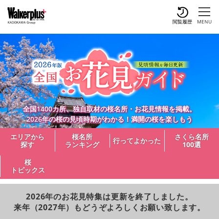
閲覧履歴
MENU
全国1400カ所、独自取材の桜名所・お花見情報を掲載。
2026年の桜の見頃時期がわかる！満開の桜を楽しもう
エリアから
桜名所
さくら名所
行ってよかった
探す
ランキング
100選
桜
トピックス
2026年のお花見特集は更新を終了しました。
来年（2027年）もどうぞよろしくお願い致します。