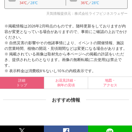
34℃
／
28℃
36℃
／
28℃
天気情報提供元：株式会社ライフビジネスウェザー
※掲載情報は2026年2月時点のものです。随時更新をしておりますが内
容が変更となっている場合がありますので、事前にご確認の上おでかけ
ください。
※ 自然災害の影響やその他諸事情により、イベントの開催情報、施設
の営業時間、植物の開花・見頃期間などは変更になる場合があります。
※ 掲載されている画像は取材先から本ページへの掲載の許諾をいただ
き、提供されたものとなります。画像の無断転載(二次使用)は禁止で
す。
※ 表示料金は消費税8％ないし10％の内税表示です。
詳細
お花見詳細・
地図・
トップ
例年の見頃
アクセス
おすすめ情報