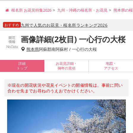
桜名所 お花見特集2026
九州・沖縄の桜名所・お花見
熊本県の桜
おすすめ
九州で人気のお花見・桜名所ランキング2026
画像詳細(2枚目) 一心行の大桜
熊本県
阿蘇郡南阿蘇村 / 一心行の大桜
詳細
お花見詳細・
地図・
トップ
例年の見頃
アクセス
※現在の開花状況や花見イベントの開催情報は、事前に問い
合わせ先までお尋ねのうえおでかけください。