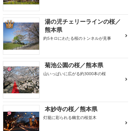
湯の児チェリーラインの桜／
3
熊本県
約5キロにわたる桜のトンネルが見事
菊池公園の桜／熊本県
4
山いっぱいに広がる約3000本の桜
本妙寺の桜／熊本県
5
灯籠に彩られる幽玄の桜並木