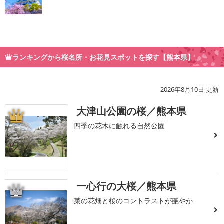
ランキングから桜名所・お花見スポットを探す【熊本県】
2026年8月10日 更新
大津山公園の桜／熊本県
1
四季の花木に触れる自然公園
一心行の大桜／熊本県
2
菜の花畑と桜のコントラストが艶やか