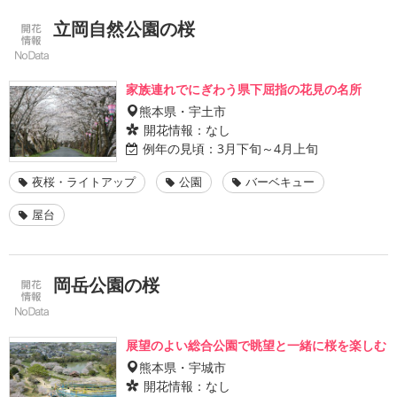
立岡自然公園の桜
家族連れでにぎわう県下屈指の花見の名所
熊本県・宇土市
開花情報：
なし
例年の見頃：
3月下旬～4月上旬
夜桜・ライトアップ
公園
バーベキュー
屋台
岡岳公園の桜
展望のよい総合公園で眺望と一緒に桜を楽しむ
熊本県・宇城市
開花情報：
なし