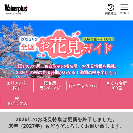
閲覧履歴
MENU
全国1400カ所、独自取材の桜名所・お花見情報を掲載。
2026年の桜の見頃時期がわかる！満開の桜を楽しもう
エリアから
桜名所
さくら名所
行ってよかった
探す
ランキング
100選
桜
トピックス
2026年のお花見特集は更新を終了しました。
来年（2027年）もどうぞよろしくお願い致します。