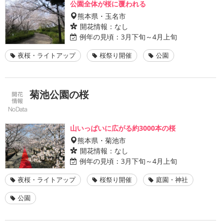
公園全体が桜に覆われる
熊本県・玉名市
開花情報：
なし
例年の見頃：
3月下旬～4月上旬
夜桜・ライトアップ
桜祭り開催
公園
菊池公園の桜
山いっぱいに広がる約3000本の桜
熊本県・菊池市
開花情報：
なし
例年の見頃：
3月下旬～4月上旬
夜桜・ライトアップ
桜祭り開催
庭園・神社
公園