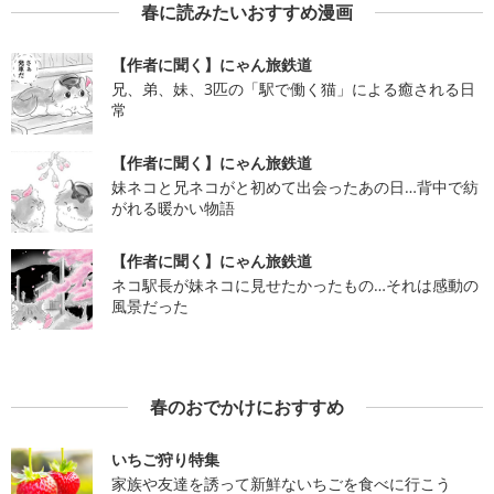
春に読みたいおすすめ漫画
【作者に聞く】にゃん旅鉄道
兄、弟、妹、3匹の「駅で働く猫」による癒される日
常
【作者に聞く】にゃん旅鉄道
妹ネコと兄ネコがと初めて出会ったあの日…背中で紡
がれる暖かい物語
【作者に聞く】にゃん旅鉄道
ネコ駅長が妹ネコに見せたかったもの…それは感動の
風景だった
春のおでかけにおすすめ
いちご狩り特集
家族や友達を誘って新鮮ないちごを食べに行こう