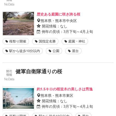
歴史ある庭園に咲き誇る桜
熊本県・熊本市中央区
開花情報：
なし
例年の見頃：
3月下旬～4月上旬
桜祭り開催
国指定名勝
庭園・神社
駅から徒歩10分以内
公園
屋台
健軍自衛隊通りの桜
約1.5キロの桜並木の美しさは秀逸
熊本県・熊本市東区
開花情報：
なし
例年の見頃：
3月下旬～4月上旬
桜祭り開催
駅から徒歩10分以内
屋台