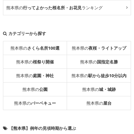
熊本県の
行ってよかった桜名所・お花見
ランキング
カテゴリーから探す
熊本県の
さくら名所100選
熊本県の
夜桜・ライトアップ
熊本県の
桜祭り開催
熊本県の
国指定名勝
熊本県の
庭園・神社
熊本県の
駅から徒歩10分以内
熊本県の
公園
熊本県の
城・城跡
熊本県の
バーベキュー
熊本県の
屋台
【熊本県】例年の見頃時期から選ぶ