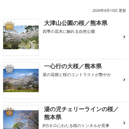
2026年8月10日 更新
大津山公園の桜／熊本県
1
四季の花木に触れる自然公園
一心行の大桜／熊本県
2
菜の花畑と桜のコントラストが艶やか
湯の児チェリーラインの桜／
3
熊本県
約5キロにわたる桜のトンネルが見事