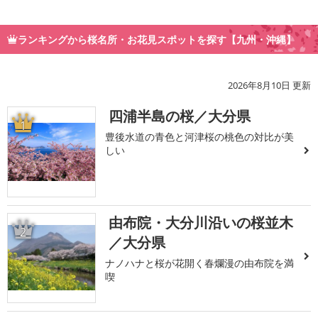
ランキングから桜名所・お花見スポットを探す【九州・沖縄】
2026年8月10日 更新
四浦半島の桜／大分県
1
豊後水道の青色と河津桜の桃色の対比が美
しい
由布院・大分川沿いの桜並木
2
／大分県
ナノハナと桜が花開く春爛漫の由布院を満
喫