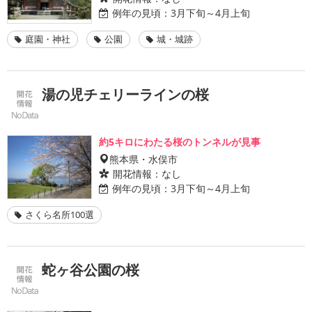
例年の見頃：
3月下旬～4月上旬
庭園・神社
公園
城・城跡
湯の児チェリーラインの桜
約5キロにわたる桜のトンネルが見事
熊本県・水俣市
開花情報：
なし
例年の見頃：
3月下旬～4月上旬
さくら名所100選
蛇ヶ谷公園の桜