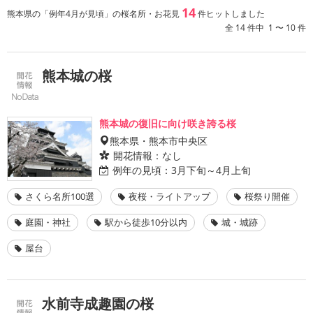
14
熊本県の「例年4月が見頃」の桜名所・お花見
件ヒットしました
全 14 件中 1 〜 10 件
熊本城の桜
熊本城の復旧に向け咲き誇る桜
熊本県・熊本市中央区
開花情報：
なし
例年の見頃：
3月下旬～4月上旬
さくら名所100選
夜桜・ライトアップ
桜祭り開催
庭園・神社
駅から徒歩10分以内
城・城跡
屋台
水前寺成趣園の桜