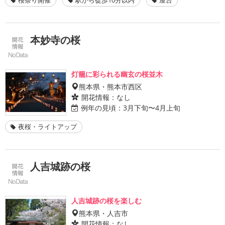
本妙寺の桜
灯籠に彩られる幽玄の桜並木
熊本県・熊本市西区
開花情報：
なし
例年の見頃：
3月下旬〜4月上旬
夜桜・ライトアップ
人吉城跡の桜
人吉城跡の桜を楽しむ
熊本県・人吉市
開花情報：
なし