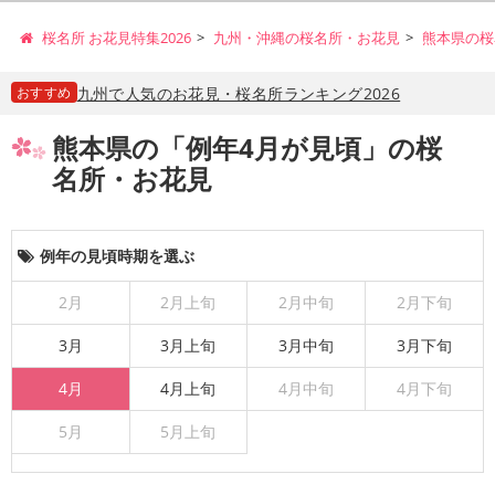
桜名所 お花見特集2026
九州・沖縄の桜名所・お花見
熊本県の桜
おすすめ
九州で人気のお花見・桜名所ランキング2026
熊本県の「例年4月が見頃」の桜
名所・お花見
例年の見頃時期を選ぶ
2月
2月上旬
2月中旬
2月下旬
3月
3月上旬
3月中旬
3月下旬
4月
4月上旬
4月中旬
4月下旬
5月
5月上旬