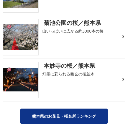
菊池公園の桜／熊本県
4
山いっぱいに広がる約3000本の桜
本妙寺の桜／熊本県
5
灯籠に彩られる幽玄の桜並木
熊本県のお花見・桜名所ランキング