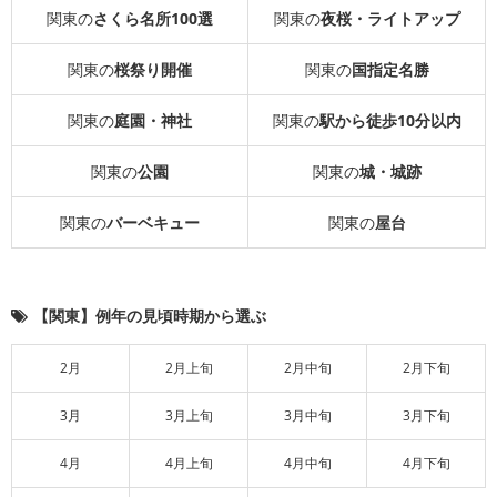
関東の
さくら名所100選
関東の
夜桜・ライトアップ
関東の
桜祭り開催
関東の
国指定名勝
関東の
庭園・神社
関東の
駅から徒歩10分以内
関東の
公園
関東の
城・城跡
関東の
バーベキュー
関東の
屋台
【関東】例年の見頃時期から選ぶ
2月
2月上旬
2月中旬
2月下旬
3月
3月上旬
3月中旬
3月下旬
4月
4月上旬
4月中旬
4月下旬