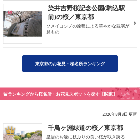
染井吉野桜記念公園(駒込駅
5
前)の桜／東京都
ソメイヨシノの原種による華やかな競演が
見もの
東京都のお花見・桜名所ランキング
ランキングから桜名所・お花見スポットを探す【関東】
2026年8月8日 更新
千鳥ヶ淵緑道の桜／東京都
1
皇居のお濠に枝ぶりの良い桜が咲き誇る