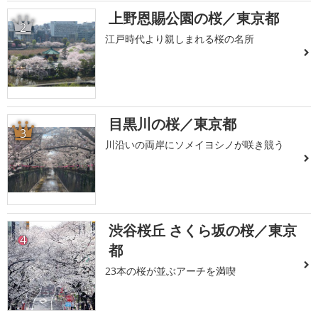
上野恩賜公園の桜／東京都
2
江戸時代より親しまれる桜の名所
目黒川の桜／東京都
3
川沿いの両岸にソメイヨシノが咲き競う
渋谷桜丘 さくら坂の桜／東京
4
都
23本の桜が並ぶアーチを満喫