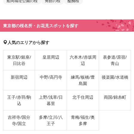
船岡城址公園の桜
角館の桜
醍醐桜
東京都の桜名所・お花見スポットを探す
人気のエリアから探す
東京駅/銀座/
皇居周辺
六本木/赤坂周
表参道/原宿/
日比谷
辺
青山
新宿周辺
中野/高円寺
練馬/板橋/豊
後楽園/水道橋
島園
王子/赤羽/駒
上野/浅草/日
北千住周辺
両国/錦糸町
込
暮里
吉祥寺/国分
多摩/立川/八
青梅/福生/奥
寺/国立
王子
多摩