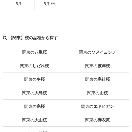
5月
5月上旬
【関東】桜の品種から探す
関東の
八重桜
関東の
ソメイヨシノ
関東の
しだれ桜
関東の
彼岸桜
関東の
冬桜
関東の
寒緋桜
関東の
大島桜
関東の
山桜
関東の
寒桜
関東の
エドヒガン
関東の
大山桜
関東の
御衣黄