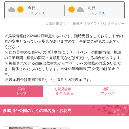
今日
明日
33℃
／
25℃
35℃
／
25℃
天気情報提供元：株式会社ライフビジネスウェザー
※掲載情報は2026年2月時点のものです。随時更新をしておりますが内
容が変更となっている場合がありますので、事前にご確認の上おでかけ
ください。
※ 自然災害の影響やその他諸事情により、イベントの開催情報、施設
の営業時間、植物の開花・見頃期間などは変更になる場合があります。
※ 掲載されている画像は取材先から本ページへの掲載の許諾をいただ
き、提供されたものとなります。画像の無断転載(二次使用)は禁止で
す。
※ 表示料金は消費税8％ないし10％の内税表示です。
詳細
お花見詳細・
地図・
トップ
例年の見頃
アクセス
多摩川台公園の近くの桜名所・お花見