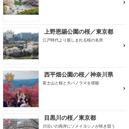
上野恩賜公園の桜／東京都
2
江戸時代より親しまれる桜の名所
西平畑公園の桜／神奈川県
3
富士山と桜と大パノラマを堪能
目黒川の桜／東京都
4
川沿いの両岸にソメイヨシノが咲き競う