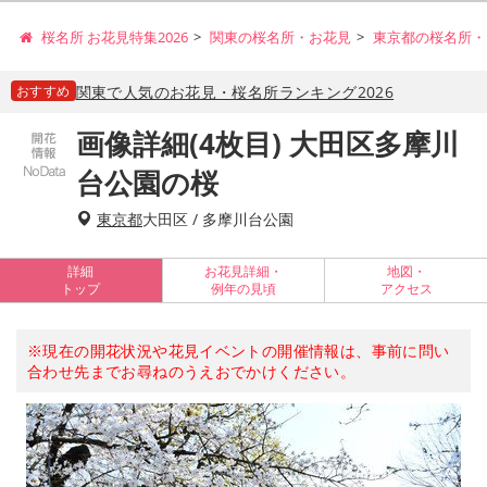
桜名所 お花見特集2026
関東の桜名所・お花見
東京都の桜名所・
おすすめ
関東で人気のお花見・桜名所ランキング2026
画像詳細(4枚目) 大田区多摩川
台公園の桜
東京都
大田区 / 多摩川台公園
詳細
お花見詳細・
地図・
トップ
例年の見頃
アクセス
※現在の開花状況や花見イベントの開催情報は、事前に問い
合わせ先までお尋ねのうえおでかけください。