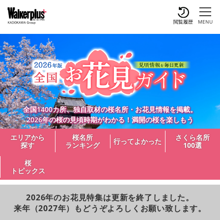
閲覧履歴
MENU
全国1400カ所、独自取材の桜名所・お花見情報を掲載。
2026年の桜の見頃時期がわかる！満開の桜を楽しもう
エリアから
桜名所
さくら名所
行ってよかった
探す
ランキング
100選
桜
トピックス
2026年のお花見特集は更新を終了しました。
来年（2027年）もどうぞよろしくお願い致します。