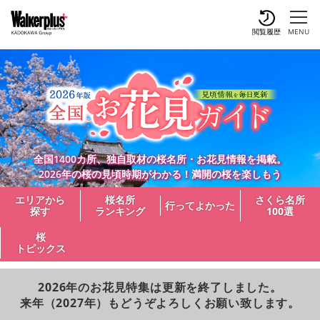
閲覧履歴
MENU
全国1400カ所、独自取材の桜名所・お花見情報を掲載。
2026年の桜の見頃時期がわかる！満開の桜を楽しもう
エリアから
桜名所
さくら名所
行ってよかった
探す
ランキング
100選
桜
トピックス
2026年のお花見特集は更新を終了しました。
来年（2027年）もどうぞよろしくお願い致します。