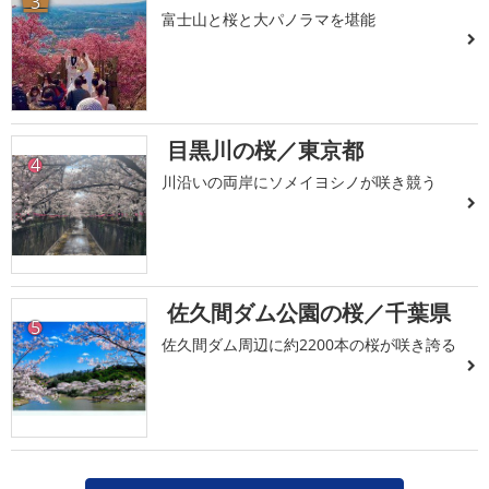
3
富士山と桜と大パノラマを堪能
目黒川の桜／東京都
4
川沿いの両岸にソメイヨシノが咲き競う
佐久間ダム公園の桜／千葉県
5
佐久間ダム周辺に約2200本の桜が咲き誇る