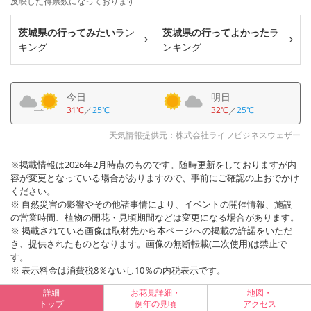
反映した得票数になっております
茨城県の行ってみたい
ラン
茨城県の行ってよかった
ラ
キング
ンキング
今日
明日
31℃
／
25℃
32℃
／
25℃
天気情報提供元：株式会社ライフビジネスウェザー
※掲載情報は2026年2月時点のものです。随時更新をしておりますが内
容が変更となっている場合がありますので、事前にご確認の上おでかけ
ください。
※ 自然災害の影響やその他諸事情により、イベントの開催情報、施設
の営業時間、植物の開花・見頃期間などは変更になる場合があります。
※ 掲載されている画像は取材先から本ページへの掲載の許諾をいただ
き、提供されたものとなります。画像の無断転載(二次使用)は禁止で
す。
※ 表示料金は消費税8％ないし10％の内税表示です。
詳細
お花見詳細・
地図・
トップ
例年の見頃
アクセス