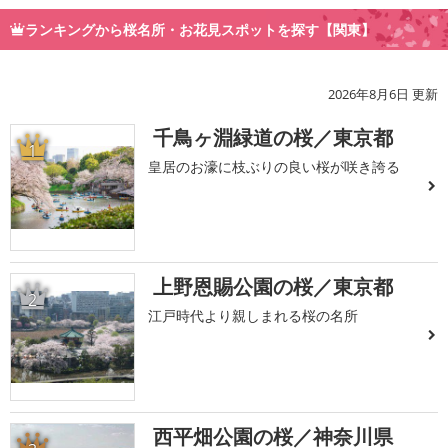
ランキングから桜名所・お花見スポットを探す【関東】
2026年8月6日 更新
千鳥ヶ淵緑道の桜／東京都
1
皇居のお濠に枝ぶりの良い桜が咲き誇る
上野恩賜公園の桜／東京都
2
江戸時代より親しまれる桜の名所
西平畑公園の桜／神奈川県