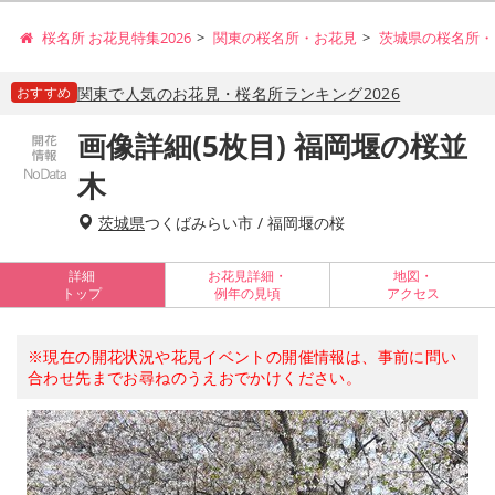
桜名所 お花見特集2026
関東の桜名所・お花見
茨城県の桜名所・
おすすめ
関東で人気のお花見・桜名所ランキング2026
画像詳細(5枚目) 福岡堰の桜並
木
茨城県
つくばみらい市 / 福岡堰の桜
詳細
お花見詳細・
地図・
トップ
例年の見頃
アクセス
※現在の開花状況や花見イベントの開催情報は、事前に問い
合わせ先までお尋ねのうえおでかけください。