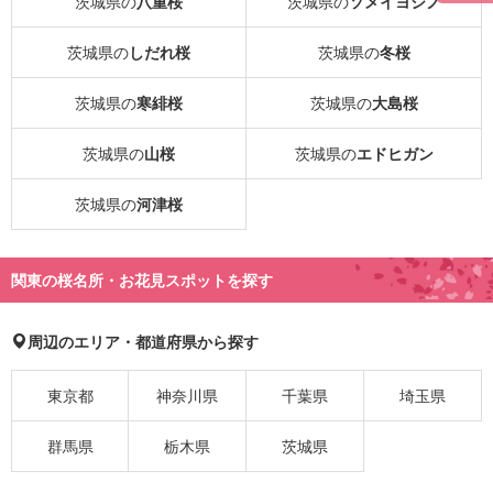
茨城県の
八重桜
茨城県の
ソメイヨシノ
茨城県の
しだれ桜
茨城県の
冬桜
茨城県の
寒緋桜
茨城県の
大島桜
茨城県の
山桜
茨城県の
エドヒガン
茨城県の
河津桜
関東の桜名所・お花見スポットを探す
周辺のエリア・都道府県から探す
東京都
神奈川県
千葉県
埼玉県
群馬県
栃木県
茨城県