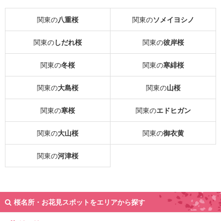
関東の
八重桜
関東の
ソメイヨシノ
関東の
しだれ桜
関東の
彼岸桜
関東の
冬桜
関東の
寒緋桜
関東の
大島桜
関東の
山桜
関東の
寒桜
関東の
エドヒガン
関東の
大山桜
関東の
御衣黄
関東の
河津桜
桜名所・お花見スポットをエリアから探す