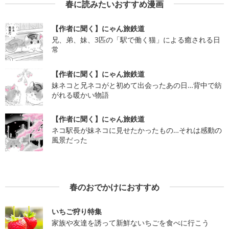
春に読みたいおすすめ漫画
【作者に聞く】にゃん旅鉄道
兄、弟、妹、3匹の「駅で働く猫」による癒される日
常
【作者に聞く】にゃん旅鉄道
妹ネコと兄ネコがと初めて出会ったあの日…背中で紡
がれる暖かい物語
【作者に聞く】にゃん旅鉄道
ネコ駅長が妹ネコに見せたかったもの…それは感動の
風景だった
春のおでかけにおすすめ
いちご狩り特集
家族や友達を誘って新鮮ないちごを食べに行こう