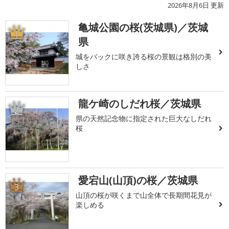
2026年8月6日 更新
亀城公園の桜(茨城県)／茨城
1
県
城をバックに咲き誇る桜の景観は格別の美
しさ
龍ケ崎のしだれ桜／茨城県
2
県の天然記念物に指定された巨大なしだれ
桜
愛宕山(山頂)の桜／茨城県
3
山頂の桜が咲くまで山全体で長期間花見が
楽しめる