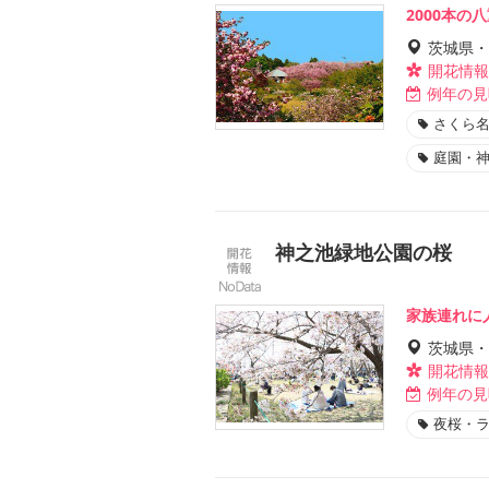
2000本
茨城県・
開花情報
例年の見
さくら名
庭園・
神之池緑地公園の桜
家族連れに
茨城県・
開花情報
例年の見
夜桜・