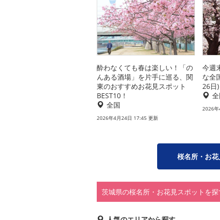
酔わなくても春は楽しい！「の
今週
んある酒場」を片手に巡る、関
な全
東のおすすめお花見スポット
26日)
BEST10！
全
全国
2026年
2026年4月24日 17:45 更新
桜名所・お花
茨城県の桜名所・お花見スポットを探
人気のエリアから探す