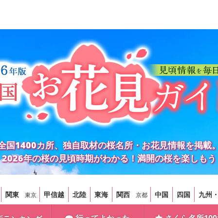
全国1400カ所、独自取材の桜名所・お花見情報を掲載
2026年の桜の見頃時期がわかる！満開の桜を楽しもう
関東
甲信越
北陸
東海
関西
中国
四国
九州
東京
京都