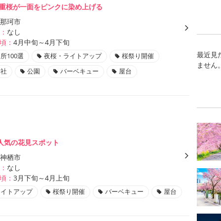
の八重桜が一面をピンクに染め上げる
那珂市
：
なし
頃：
4月中旬～4月下旬
最近見
所100選
夜桜・ライトアップ
桜祭り開催
ません
神社
公園
バーベキュー
屋台
人気の花見スポット
神栖市
：
なし
頃：
3月下旬～4月上旬
ライトアップ
桜祭り開催
バーベキュー
屋台