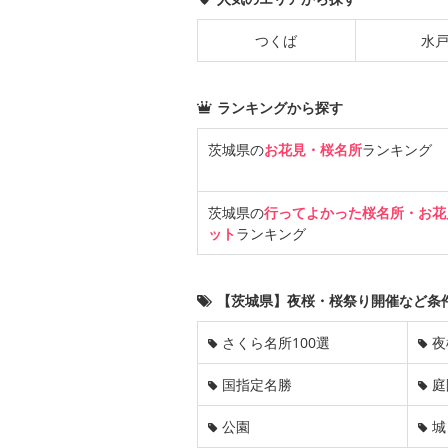
つくば
水
ランキングから探す
茨城県の
お花見・桜名所
ランキング
茨城県の
行ってよかった桜名所・お花
ット
ランキング
【茨城県】夜桜・桜祭り開催など条
さくら名所100選
夜
国指定名勝
庭
公園
城