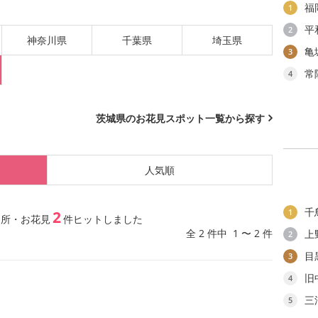
福
1
平
2
神奈川県
千葉県
埼玉県
亀
3
常
4
茨城県のお花見スポット一覧から探す
人気順
千
1
2
名所・お花見
件ヒットしました
全 2 件中 1 〜 2 件
上
2
目
3
旧
4
三
5