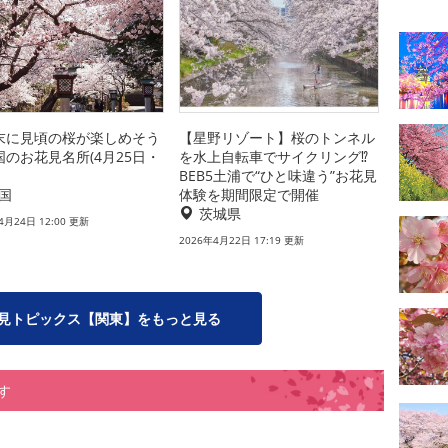
末に見頃の桜が楽しめそう
【星野リゾート】桜のトンネル
国のお花見名所(4月25日・
を水上自転車でサイクリング⁉
BEB5土浦で“ひと味違う”お花見
国
体験を期間限定で開催
茨城県
4月24日 12:00 更新
2026年4月22日 17:19 更新
見トピックス【関東】をもっと見る
す