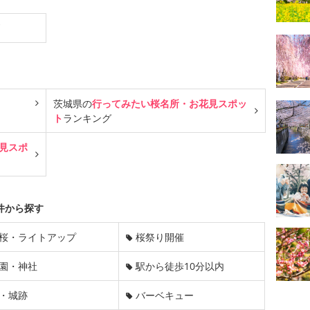
戸
茨城県の
行ってみたい桜名所・お花見スポッ
ト
ランキング
見スポ
件から探す
桜・ライトアップ
桜祭り開催
園・神社
駅から徒歩10分以内
・城跡
バーベキュー